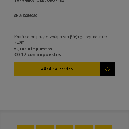
TAPA GIRATORIA ORO Φ82
SKU: KS56080
Καπάκια σε μαύρο χρώμα για βάζα χωρητικότητας
720ml.
€0,14 sin impuestos
€0,17 con impuestos