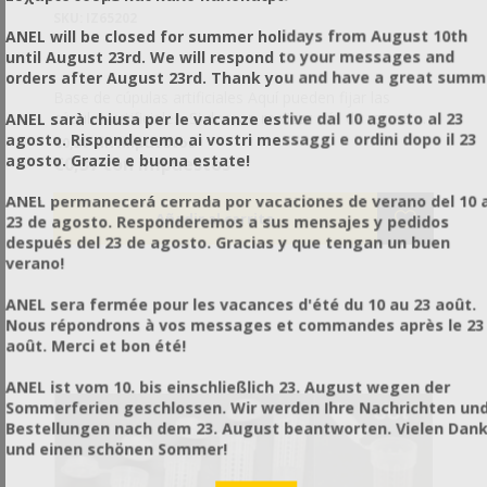
SKU: IZ65202
ANEL will be closed for summer holidays from August 10th
until August 23rd. We will respond to your messages and
orders after August 23rd. Thank you and have a great summ
Base de cúpulas artificiales Aquí pueden fijar las
ANEL sarà chiusa per le vacanze estive dal 10 agosto al 23
cúpulas artificiales. Si desean realizar cría de reinas,
agosto. Risponderemo ai vostri messaggi e ordini dopo il 23
serán muy útiles porque caben bien sobre los
€0,30 sin impuestos
agosto. Grazie e buona estate!
protectores de las cúpulas reales (IZ65204).
€0,37 con impuestos
ANEL permanecerá cerrada por vacaciones de verano del 10 a
23 de agosto. Responderemos a sus mensajes y pedidos
después del 23 de agosto. Gracias y que tengan un buen
verano!
ANEL sera fermée pour les vacances d'été du 10 au 23 août.
Nous répondrons à vos messages et commandes après le 23
août. Merci et bon été!
ANEL ist vom 10. bis einschließlich 23. August wegen der
Sommerferien geschlossen. Wir werden Ihre Nachrichten un
Bestellungen nach dem 23. August beantworten. Vielen Dan
und einen schönen Sommer!