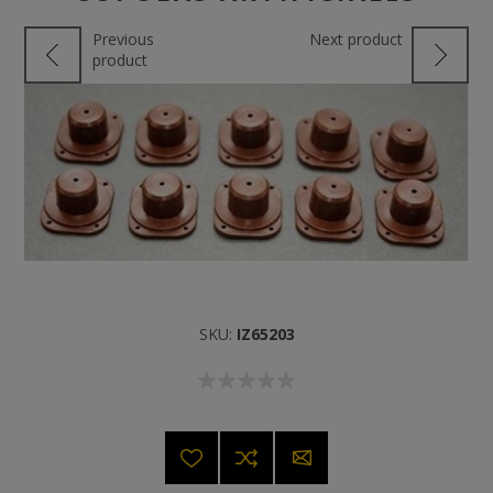
Previous
Next product
product
SKU:
IZ65203