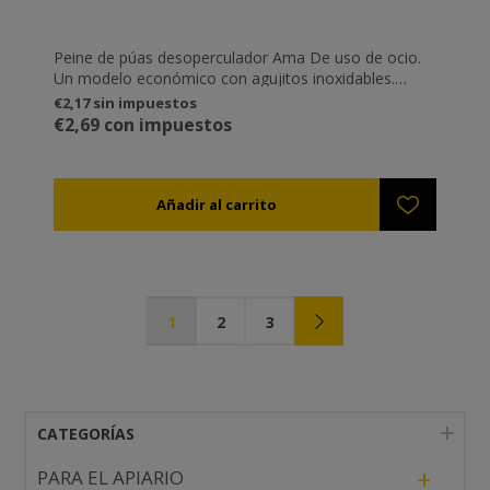
Peine de púas desoperculador Ama De uso de ocio.
Un modelo económico con agujitos inoxidables.
Mango ergonómico.
€2,17 sin impuestos
€2,69 con impuestos
1
2
3
CATEGORÍAS
+
PARA EL APIARIO