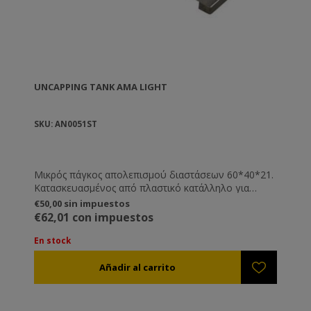
UNCAPPING TANK AMA LIGHT
SKU: AN0051ST
Μικρός πάγκος απολεπισμού διαστάσεων 60*40*21.
Κατασκευασμένος από πλαστικό κατάλληλο για
τρόφιμα, με σίτα αποστράγγισης των απολεπισμάτων
€50,00 sin impuestos
και πλαστική κάνουλα.
€62,01 con impuestos
En stock