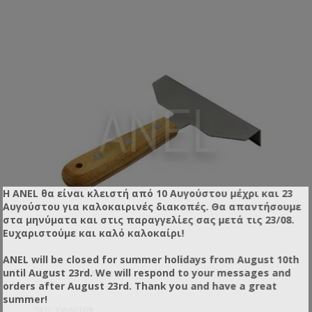
Η ANEL θα είναι κλειστή από 10 Αυγούστου μέχρι και 23
Αυγούστου για καλοκαιρινές διακοπές. Θα απαντήσουμε
στα μηνύματα και στις παραγγελίες σας μετά τις 23/08.
Ευχαριστούμε και καλό καλοκαίρι!
ANEL will be closed for summer holidays from August 10th
until August 23rd. We will respond to your messages and
HONEY SCRAPPER BIG
orders after August 23rd. Thank you and have a great
summer!
SKU: YW60109