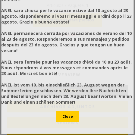
Artículos / Paquete:
1
ANEL sarà chiusa per le vacanze estive dal 10 agosto al 23
agosto. Risponderemo ai vostri messaggi e ordini dopo il 23
Contáctenos para precios
agosto. Grazie e buona estate!
ANEL permanecerá cerrada por vacaciones de verano del 10
En stock
al 23 de agosto. Responderemos a sus mensajes y pedidos
después del 23 de agosto. Gracias y que tengan un buen
verano!
ANEL sera fermée pour les vacances d'été du 10 au 23 août.
Nous répondrons à vos messages et commandes après le
23 août. Merci et bon été!
OVERVIEW
ANEL ist vom 10. bis einschließlich 23. August wegen der
Sommerferien geschlossen. Wir werden Ihre Nachrichten
VIDEOS
und Bestellungen nach dem 23. August beantworten. Vielen
Dank und einen schönen Sommer!
ARCHIVOS ADJUNTOS
REVIEWS