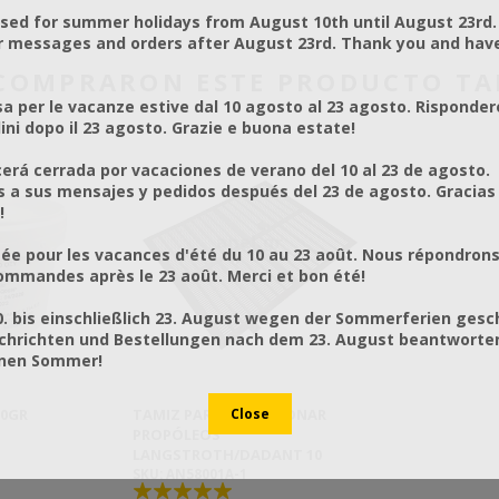
osed for summer holidays from August 10th until August 23rd.
r messages and orders after August 23rd. Thank you and hav
E COMPRARON ESTE PRODUCTO T
a per le vacanze estive dal 10 agosto al 23 agosto. Risponder
ni dopo il 23 agosto. Grazie e buona estate!
rá cerrada por vacaciones de verano del 10 al 23 de agosto.
a sus mensajes y pedidos después del 23 de agosto. Gracias
!
ée pour les vacances d'été du 10 au 23 août. Nous répondrons
mmandes après le 23 août. Merci et bon été!
0. bis einschließlich 23. August wegen der Sommerferien gesc
chrichten und Bestellungen nach dem 23. August beantworten
önen Sommer!
50GR
TAMIZ PARA COLECCIONAR
PROPÓLEOS
LANGSTROTH/DADANT 10
SKU: AN58001A-1