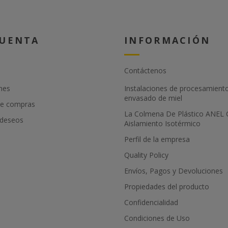
Después los sacuden o frotan
los propóleos con una ramita o
con su mano. El tamiz puede
reunir hasta 400gr de propóleos
CUENTA
INFORMACIÓN
dentro de 10-15 días,
dependiendo de la fauna y la
época. Normalmente se aplican
en primavera y otoño.
Contáctenos
nes
Instalaciones de procesamient
envasado de miel
de compras
La Colmena De Plástico ANEL
 deseos
Aislamiento Isotérmico
Perfil de la empresa
Quality Policy
Envíos, Pagos y Devoluciones
Propiedades del producto
Confidencialidad
Condiciones de Uso