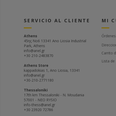
SERVICIO AL CLIENTE
MI 
Athens
Órdenes
45ης Νο6 13341 Ano Liosia Industrial
Direccio
Park, Athens
info@anel.gr
Carrito 
+30 210-2483870
Lista de
Athens Store
kappadokias 1, Ano Liosia, 13341
info@anel.gr
+30-210-2771180
Thessaloniki
17th km Thessaloniki - N. Moudania
57001 - NEO RYSIO
info-thess@anel.gr
+30 23920 72786