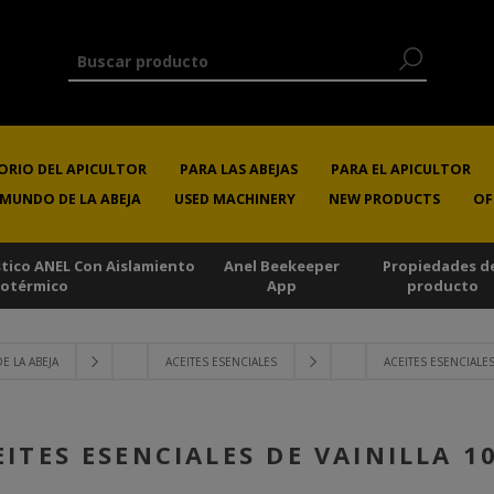
ORIO DEL APICULTOR
PARA LAS ABEJAS
PARA EL APICULTOR
 MUNDO DE LA ABEJA
USED MACHINERY
NEW PRODUCTS
OF
stico ANEL Con Aislamiento
Anel Beekeeper
Propiedades d
sotérmico
App
producto
 LA ABEJA
ACEITES ESENCIALES
ACEITES ESENCIALES
EITES ESENCIALES DE VAINILLA 1