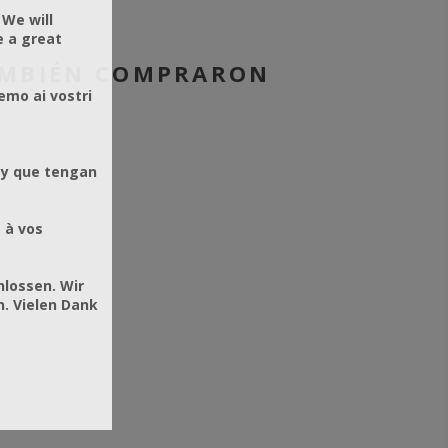
 We will
e a great
AMBIÉN COMPRARON
emo ai vostri
 y que tengan
 à vos
hlossen. Wir
. Vielen Dank