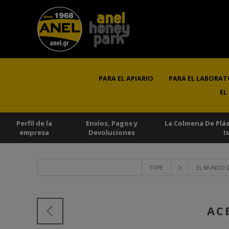
PARA EL APIARIO
PARA EL LABORAT
EL
Perfil de la
Envíos, Pagos y
La Colmena De Plá
empresa
Devoluciones
I
TOPE
EL MUNDO DE
AC