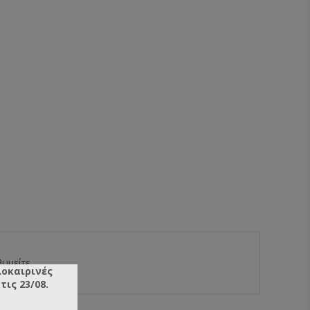
υμείτε.
λοκαιρινές
ις 23/08.