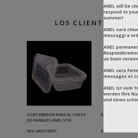
ANEL will be cl
respond to you
summer!
LOS CLIENTES QU
ANEL sarà chius
messaggi e ordi
ANEL permanece
Responderemos 
un buen verano
ANEL sera ferm
messages et co
ANEL ist vom 1
werden Ihre Na
und einen sch
CONTENEDOR PARA EL CORTE
ÁCIDO OXÁLICO 4
DE PANALES ANEL 1/10
SKU: AN51780ST
SKU: OA60550K-1ST