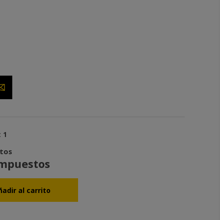
T
:
1
stos
impuestos