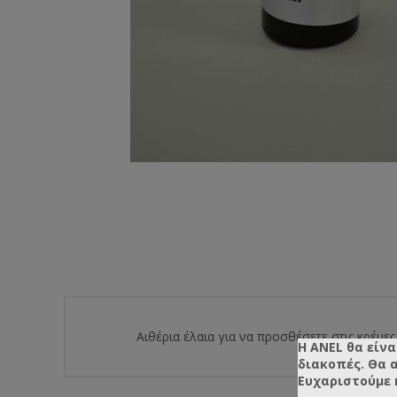
Αιθέρια έλαια για να προσθέσετε στις κρέμες
Η ANEL θα είνα
διακοπές. Θα 
Ευχαριστούμε 