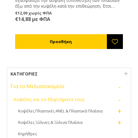
Εξασφαλίζει την ασφαλή τοποθέτηση των πλαισίων
έξω από την κυψέλη κατά την επιθεώρηση. Έτσι
μειώνετε τον κίνδυνο θανάτωσης μελισσών άλλα και
€12,00 χωρίς ΦΠΑ
βασιλισσών.
€14,88 με ΦΠΑ
ΚΑΤΗΓΟΡΊΕΣ
-
Για το Μελισσοκομείο
-
Κυψέλες και τα Εξαρτήματα τους
+
Κυψέλες Πλαστικές ANEL & Πλαστικά Πλαίσια
+
Κυψέλες Ξύλινες & Ξύλινα Πλαίσια
Κηρήθρες