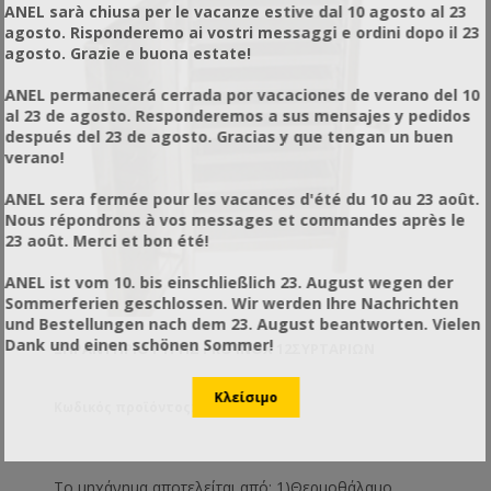
ANEL sarà chiusa per le vacanze estive dal 10 agosto al 23
agosto. Risponderemo ai vostri messaggi e ordini dopo il 23
agosto. Grazie e buona estate!
ANEL permanecerá cerrada por vacaciones de verano del 10
al 23 de agosto. Responderemos a sus mensajes y pedidos
después del 23 de agosto. Gracias y que tengan un buen
verano!
ANEL sera fermée pour les vacances d'été du 10 au 23 août.
Nous répondrons à vos messages et commandes après le
23 août. Merci et bon été!
ANEL ist vom 10. bis einschließlich 23. August wegen der
Sommerferien geschlossen. Wir werden Ihre Nachrichten
und Bestellungen nach dem 23. August beantworten. Vielen
Dank und einen schönen Sommer!
ΞΗΡΑΝΤΉΡΙΟ ΓΎΡΗΣ PRO INOX 12ΣΥΡΤΑΡΙΏΝ
Κωδικός προϊόντος: XX57112
Το μηχάνημα αποτελείται από: 1)Θερμοθάλαμο