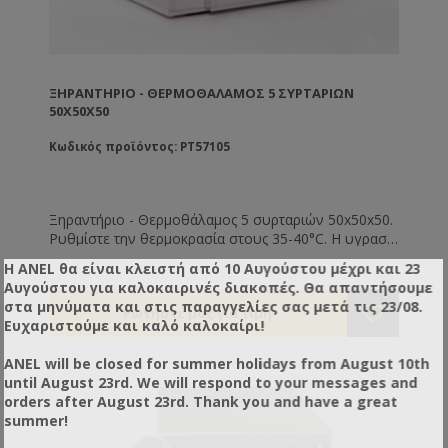
ΞΗΡΑΝΤΉΡΙΟ - ΘΕΡΜΟΘΆΛΑΜΟΣ 5 ΣΥΡΤΑΡΙΩΝ
50Χ50Χ50
Κωδικός προϊόντος: PT57105
Ξηραντήριο - Θερμοθάλαμος 5 συρταριών 50x50x50.
Ρυθμίστε την θερμοκρασία στους 35-40°C. Η υγρασία
της αποξηραμένης γύρης θα πρέπει είναι 6% (τελείως
Η ANEL θα είναι κλειστή από 10 Αυγούστου μέχρι και 23
ξερή και συντηρείται εκτός ψυγείου) έως 12%
Αυγούστου για καλοκαιρινές διακοπές. Θα απαντήσουμε
(μαλακή - συντηρείται εντός ψυγείου).
στα μηνύματα και στις παραγγελίες σας μετά τις 23/08.
Η διάρκεια ξήρανσης είναι από 8 - 72 ώρες ανάλογα
Ευχαριστούμε και καλό καλοκαίρι!
με την υγρασία, τη θερμοκρασία της γύρης και του
περιβάλλοντος εργασίας του μηχανήματος.
ANEL will be closed for summer holidays from August 10th
until August 23rd. We will respond to your messages and
orders after August 23rd. Thank you and have a great
summer!