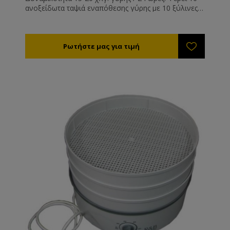
ανοξείδωτα ταψιά εναπόθεσης γύρης με 10 ξύλινες
σίτες για εύκολο χειρισμό. Με πορτάκι, θερμοστάτη
κι ανεμιστήρα. Μπορεί να χρησιμοποιηθεί και για τη
ρευστοποίηση μελιού που έχει πήξει μέσα σε
δοχεία. Διαστάσεις 61*42*87cm, κατασκευασμένο
από MDF. Ισχύς 500W.
Ρυθμίστε την θερμοκρασία στους 35-40°C. Η υγρασία
της αποξηραμένης γύρης θα πρέπει είναι 6% (τελείως
ξερή και συντηρείται εκτός ψυγείου) έως 12%
(μαλακή - συντηρείται εντός ψυγείου).
Η διάρκεια ξήρανσης είναι από 8 - 72 ώρες ανάλογα
με την υγρασία, τη θερμοκρασία της γύρης και του
περιβάλλοντος εργασίας του μηχανήματος.