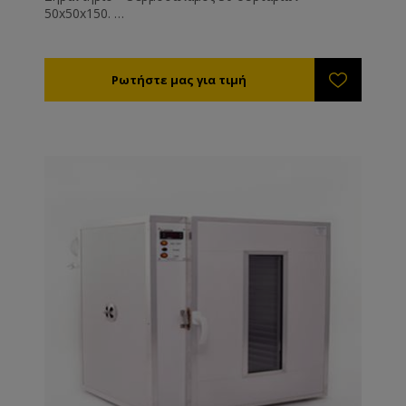
50x50x150.
Ρυθμίστε την θερμοκρασία στους 35-40°C. Η υγρασία
της αποξηραμένης γύρης θα πρέπει είναι 6% (τελείως
ξερή και συντηρείται εκτός ψυγείου) έως 12%
(μαλακή - συντηρείται εντός ψυγείου).
Η διάρκεια ξήρανσης είναι από 8 - 72 ώρες ανάλογα
με την υγρασία, τη θερμοκρασία της γύρης και του
περιβάλλοντος εργασίας του μηχανήματος.