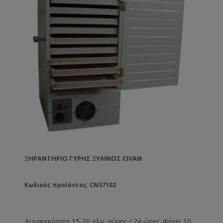
ΞΗΡΑΝΤΉΡΙΟ ΓΎΡΗΣ ΞΎΛΙΝΟΣ CIVAN
Κωδικός προϊόντος: CN57102
Δυναμικότητα 15-20 χλγ. γύρης / 24 ώρες. Φέρει 10