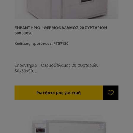
ΞΗΡΑΝΤΉΡΙΟ - ΘΕΡΜΟΘΆΛΑΜΟΣ 20 ΣΥΡΤΑΡΙΩΝ
50X50X90
Κωδικός προϊόντος: PT57120
Ξηραντήριο - Θερμοθάλαμος 20 συρταριών
50x50x90.
Ρυθμίστε την θερμοκρασία στους 35-40°C. Η υγρασία
της αποξηραμένης γύρης θα πρέπει είναι 6% (τελείως
ξερή και συντηρείται εκτός ψυγείου) έως 12%
(μαλακή - συντηρείται εντός ψυγείου).
Η διάρκεια ξήρανσης είναι από 8 - 72 ώρες ανάλογα
με την υγρασία, τη θερμοκρασία της γύρης και του
περιβάλλοντος εργασίας του μηχανήματος.