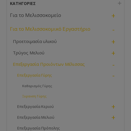
με την υγρασία, τη θερμοκρασία της γύρης και του
ΚΑΤΗΓΟΡΊΕΣ
περιβάλλοντος εργασίας του μηχανήματος.
+
Για το Μελισσοκομείο
-
Για το Μελισσοκομικό Εργαστήριο
+
Προετοιμασία υλικού
+
Τρύγος Μελιού
-
Επεξεργασία Προιόντων Μέλισσας
-
Επεξεργασία Γύρης
Καθαρισμός Γύρης
Ξυρανση Γύρης
+
Επεξεργασία Κεριού
+
Επεξεργασία Μελιού
Επεξεργασία Πρόπολης