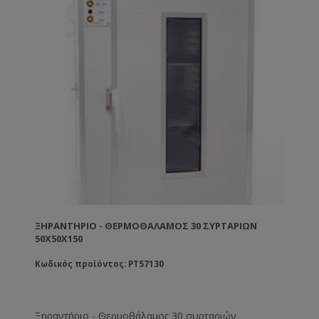
ΞΗΡΑΝΤΉΡΙΟ - ΘΕΡΜΟΘΆΛΑΜΟΣ 30 ΣΥΡΤΑΡΙΩΝ
50Χ50Χ150
Κωδικός προϊόντος: PT57130
Ξηραντήριο - Θερμοθάλαμος 30 συρταριών