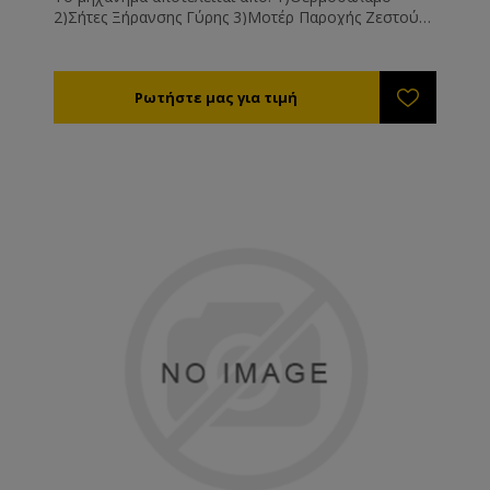
2)Σήτες Ξήρανσης Γύρης 3)Μοτέρ Παροχής Ζεστού
Αέρα 4)Θερμοστατικό Διακόπτη Τεχνικά
Χαρακτηριστικά Αντίσταση: 500W Ανεμιστήρας:
160m3/ώρα, 220V Επιφάνεια ξήρανσης: 1,13m2
Ικανότητα: 9 σήτες 500*280χιλ. Διαστάσεις:
900*340*630χιλ. Βάρος: 45κιλά