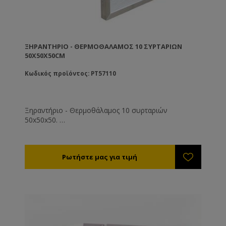
ΞΗΡΑΝΤΉΡΙΟ - ΘΕΡΜΟΘΆΛΑΜΟΣ 10 ΣΥΡΤΑΡΙΏΝ
50X50X50CM
Κωδικός προϊόντος: PT57110
Ξηραντήριο - Θερμοθάλαμος 10 συρταριών
50x50x50.
Ρυθμίστε την θερμοκρασία στους 35-40°C. Η υγρασία
της αποξηραμένης γύρης θα πρέπει είναι 6% (τελείως
ξερή και συντηρείται εκτός ψυγείου) έως 12%
(μαλακή - συντηρείται εντός ψυγείου).
Η διάρκεια ξήρανσης είναι από 8 - 72 ώρες ανάλογα
με την υγρασία, τη θερμοκρασία της γύρης και του
περιβάλλοντος εργασίας του μηχανήματος.