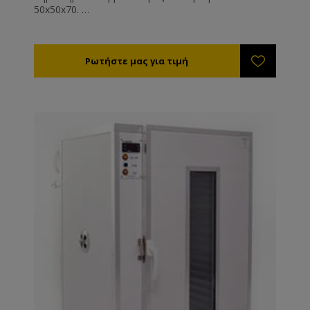
50x50x70.
Ρυθμίστε την θερμοκρασία στους 35-40°C. Η υγρασία
της αποξηραμένης γύρης θα πρέπει είναι 6% (τελείως
ξερή και συντηρείται εκτός ψυγείου) έως 12%
(μαλακή - συντηρείται εντός ψυγείου).
Η διάρκεια ξήρανσης είναι από 8 - 72 ώρες ανάλογα
με την υγρασία, τη θερμοκρασία της γύρης και του
περιβάλλοντος εργασίας του μηχανήματος.