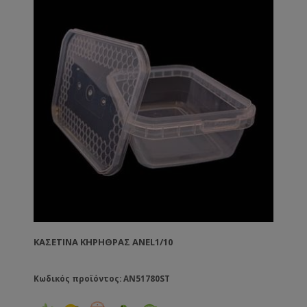
μέσα στο καπάκι και έτσι μεταβάλλει ελάχιστα το
ύψος της κυψέλης • Έχει οπές αερισμού για να
βγαίνει η υγρασία από την κυψέλη • Δε χρειάζεται
καμία απολύτως συντήρηση. Κατασκευασμένος από
πλαστικό κατάλληλο για τρόφιμα.
ΚΑΣΕΤΊΝΑ ΚΗΡΉΘΡΑΣ ANEL1/10
Κωδικός προϊόντος: AN51780ST