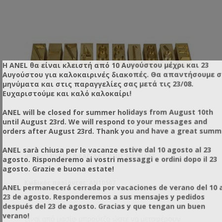
Η ANEL θα είναι κλειστή από 10 Αυγούστου μέχρι και 23
Αυγούστου για καλοκαιρινές διακοπές. Θα απαντήσουμε 
μηνύματα και στις παραγγελίες σας μετά τις 23/08.
Ευχαριστούμε και καλό καλοκαίρι!
ANEL will be closed for summer holidays from August 10th
until August 23rd. We will respond to your messages and
orders after August 23rd. Thank you and have a great summ
ANEL sarà chiusa per le vacanze estive dal 10 agosto al 23
ΨΗΦΊΟ ΠΥΡΟΣΦΡΑΓΊΔΑΣ ANEL ΜΕ BΊΔΕΣ
agosto. Risponderemo ai vostri messaggi e ordini dopo il 23
agosto. Grazie e buona estate!
Κωδικός προϊόντος: AN10507
ANEL permanecerá cerrada por vacaciones de verano del 10 a
23 de agosto. Responderemos a sus mensajes y pedidos
después del 23 de agosto. Gracias y que tengan un buen
verano!
Είναι από μασίφ μπρούτζο ώστε να μεταφέρουν