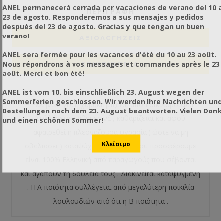
ANEL permanecerá cerrada por vacaciones de verano del 10 a
ΠΕΡΙΓΡΑΦΗ
23 de agosto. Responderemos a sus mensajes y pedidos
después del 23 de agosto. Gracias y que tengan un buen
verano!
ΑΞΙΟΛΟΓΉΣΕΙΣ
ANEL sera fermée pour les vacances d'été du 10 au 23 août.
Nous répondrons à vos messages et commandes après le 23
ΕΠΙΚΟΙΝΩΝΙΑ
août. Merci et bon été!
ANEL ist vom 10. bis einschließlich 23. August wegen der
Sommerferien geschlossen. Wir werden Ihre Nachrichten un
Η Ελληνική γύρη χαρακτηρίζεται από ποικιλομορφία .
Bestellungen nach dem 23. August beantworten. Vielen Dan
Συλλέγεται καθημερινά , καθαρίζεται και αφού
und einen schönen Sommer!
αφαιρεθεί η πλεονάζουσα υγρασία ( ώστε να μη
σβολιάσει ) καταψύχεται . Η γύρη που προσφέρουμε
είναι 100% Ελληνική από παραγωγούς που σέβονται
και αγαπούν τη δουλειά τους . Διακινείται καταψυγμένη
. Η Α ποιότητα συλλέγεται από μεγαλύτερη ποικιλία
λουλουδιών από ότι η Β ποιότητα .