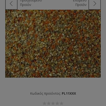
Προηγούμενο
Επόμενο
Προϊόν
Προϊόν
Κωδικός προϊόντος:
PL11XXX