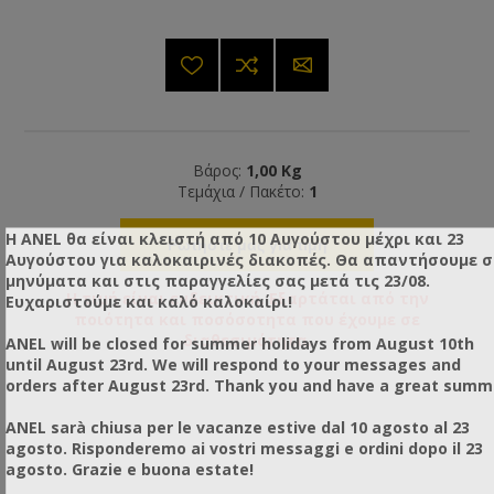
Βάρος:
1,00 Kg
Τεμάχια / Πακέτο:
1
Η ANEL θα είναι κλειστή από 10 Αυγούστου μέχρι και 23
Ρωτήστε μας για τιμή
Αυγούστου για καλοκαιρινές διακοπές. Θα απαντήσουμε 
μηνύματα και στις παραγγελίες σας μετά τις 23/08.
Η τιμή είναι ενδεικτική. Εξαρτάται από την
Ευχαριστούμε και καλό καλοκαίρι!
ποιότητα και ποσόσοτητα που έχουμε σε
διαθεσιμότητα.
ANEL will be closed for summer holidays from August 10th
until August 23rd. We will respond to your messages and
orders after August 23rd. Thank you and have a great summ
ANEL sarà chiusa per le vacanze estive dal 10 agosto al 23
agosto. Risponderemo ai vostri messaggi e ordini dopo il 23
agosto. Grazie e buona estate!