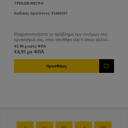
ΤΡΈΧΩΝ ΜΈΤΡΟ
Κωδικός προϊόντος: ES4062ST
Ελαχιστοποιήσετε το πρόβλημα των εντόμων στο
εργαστήριό σας, στην αποθήκη σας ή όπου αλλού
υπάρχει πρόβλημα. Αποτελεσματικός, οικονομικός
€3,96 χωρίς ΦΠΑ
και καλαίσθητος τρόπος για να κρατήσετε τα έντομα
€4,91 με ΦΠΑ
έξω από τους χώρους σας. Μπορούμε να σας
στείλουμε τις λωριδοκουρτίνες έτοιμες για
τοποθέτηση αρκεί να μας δώσετε το ολικό ύψος και
φάρδος της εισόδου που θέλετε να προστατέψετε.