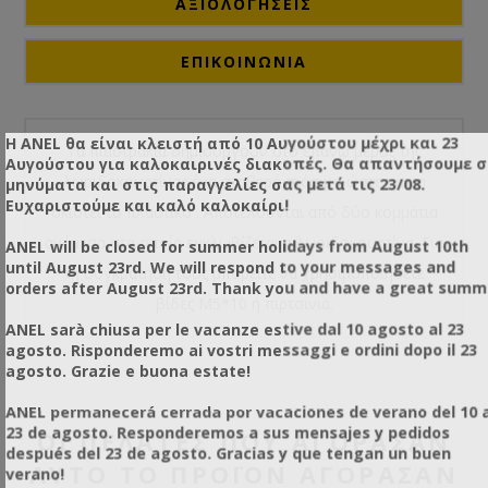
ΑΞΙΟΛΟΓΉΣΕΙΣ
ΕΠΙΚΟΙΝΩΝΙΑ
Η ANEL θα είναι κλειστή από 10 Αυγούστου μέχρι και 23
Τα πιαστράκια δημιουργούν στο επάνω μέρος της
Αυγούστου για καλοκαιρινές διακοπές. Θα απαντήσουμε 
λωριδοκουρτίνας ένα σταθερό πιάσιμο ώστε να μη
μηνύματα και στις παραγγελίες σας μετά τις 23/08.
Ευχαριστούμε και καλό καλοκαίρι!
σκιστεί το πλαστικό . Αποτελούνται από δύο κομμάτια
ανάμεσα στα οποία εγκλωβίζεται η λωριδοκουρτίνα. Για
ANEL will be closed for summer holidays from August 10th
until August 23rd. We will respond to your messages and
τη συγκράτησή τους μπορείτε να χρησιμοποιήσετε
orders after August 23rd. Thank you and have a great summ
βίδες Μ5*10 ή πιρτσινια.
ANEL sarà chiusa per le vacanze estive dal 10 agosto al 23
agosto. Risponderemo ai vostri messaggi e ordini dopo il 23
agosto. Grazie e buona estate!
ANEL permanecerá cerrada por vacaciones de verano del 10 a
23 de agosto. Responderemos a sus mensajes y pedidos
ΟΙ ΠΕΛΆΤΕΣ ΠΟΥ ΑΓΌΡΑΣΑΝ
después del 23 de agosto. Gracias y que tengan un buen
ΑΥΤΌ ΤΟ ΠΡΟΪΌΝ ΑΓΌΡΑΣΑΝ
verano!