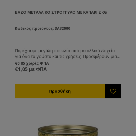
ΒΆΖΟ ΜΕΤΑΛΛΙΚΌ ΣΤΡΟΓΓΥΛΌ ΜΕ ΚΑΠΆΚΙ 2 KG
Κωδικός προϊόντος: DA32000
Παρέχουμε μεγάλη ποικιλία από μεταλλικά δοχεία
για όλα τα γούστα και τις χρήσεις. Προσφέρουν μια
διαφορετική και καλόγουστη παρουσίαση του
€0,85 χωρίς ΦΠΑ
προϊόντος σας και είναι ιδανική λύση όταν θέλετε να
€1,05 με ΦΠΑ
μεταφέρετε ή να στείλετε το μέλι, καθώς δεν
κινδυνεύουν από θραύση όπως τα γυάλινα.