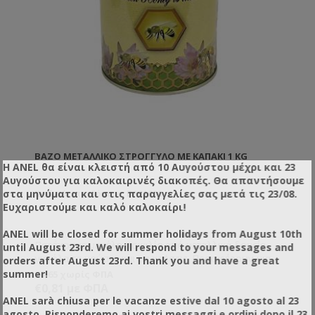
ΒΆΖΟ ΜΕΤΑΛΛΙΚΌ ΣΤΡΟΓΓΥΛΌ ΜΕ ΚΑΠΆΚΙ 1 KG
Η ANEL θα είναι κλειστή από 10 Αυγούστου μέχρι και 23
Αυγούστου για καλοκαιρινές διακοπές. Θα απαντήσουμε
στα μηνύματα και στις παραγγελίες σας μετά τις 23/08.
Κωδικός προϊόντος: DA31000
Ευχαριστούμε και καλό καλοκαίρι!
ANEL will be closed for summer holidays from August 10th
Παρέχουμε μεγάλη ποικιλία από μεταλλικά δοχεία
until August 23rd. We will respond to your messages and
για όλα τα γούστα και τις χρήσεις. Προσφέρουν μια
orders after August 23rd. Thank you and have a great
διαφορετική και καλόγουστη παρουσίαση του
summer!
€0,65 χωρίς ΦΠΑ
προϊόντος σας και είναι ιδανική λύση όταν θέλετε να
€0,81 με ΦΠΑ
μεταφέρετε ή να στείλετε το μέλι, καθώς δεν
ANEL sarà chiusa per le vacanze estive dal 10 agosto al 23
κινδυνεύουν από θραύση όπως τα γυάλινα.
agosto. Risponderemo ai vostri messaggi e ordini dopo il 23