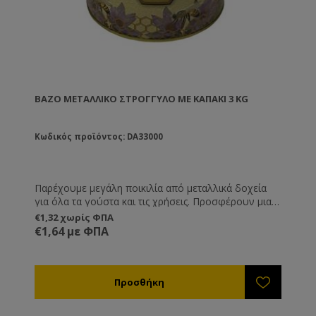
ΒΆΖΟ ΜΕΤΑΛΛΙΚΌ ΣΤΡΟΓΓΥΛΌ ΜΕ ΚΑΠΆΚΙ 3 KG
Κωδικός προϊόντος: DA33000
Παρέχουμε μεγάλη ποικιλία από μεταλλικά δοχεία
για όλα τα γούστα και τις χρήσεις. Προσφέρουν μια
διαφορετική και καλόγουστη παρουσίαση του
€1,32 χωρίς ΦΠΑ
προϊόντος σας και είναι ιδανική λύση όταν θέλετε να
€1,64 με ΦΠΑ
μεταφέρετε ή να στείλετε το μέλι, καθώς δεν
κινδυνεύουν από θραύση όπως τα γυάλινα.