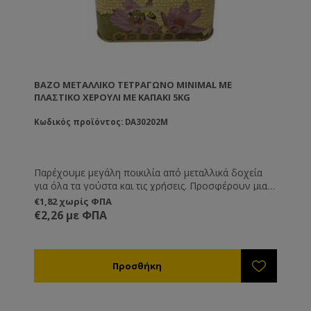
ΒΆΖΟ ΜΕΤΑΛΛΙΚΌ ΤΕΤΡΆΓΩΝΟ MINIMAL ΜΕ
ΠΛΑΣΤΙΚΌ ΧΕΡΟΎΛΙ ΜΕ ΚΑΠΆΚΙ 5KG
Κωδικός προϊόντος: DA30202M
Παρέχουμε μεγάλη ποικιλία από μεταλλικά δοχεία
για όλα τα γούστα και τις χρήσεις. Προσφέρουν μια
διαφορετική και καλόγουστη παρουσίαση του
€1,82 χωρίς ΦΠΑ
προϊόντος σας και είναι ιδανική λύση όταν θέλετε να
€2,26 με ΦΠΑ
μεταφέρετε ή να στείλετε το μέλι, καθώς δεν
κινδυνεύουν από θραύση όπως τα γυάλινα.