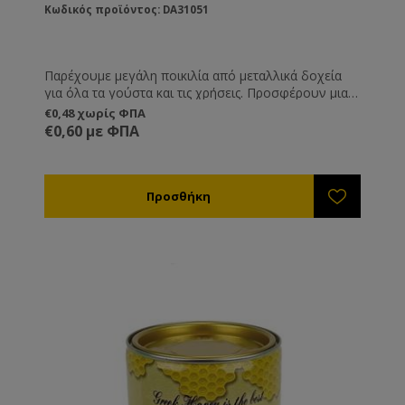
Κωδικός προϊόντος: DA31051
Παρέχουμε μεγάλη ποικιλία από μεταλλικά δοχεία
για όλα τα γούστα και τις χρήσεις. Προσφέρουν μια
διαφορετική και καλόγουστη παρουσίαση του
€0,48 χωρίς ΦΠΑ
προϊόντος σας και είναι ιδανική λύση όταν θέλετε να
€0,60 με ΦΠΑ
μεταφέρετε ή να στείλετε το μέλι, καθώς δεν
κινδυνεύουν από θραύση όπως τα γυάλινα.