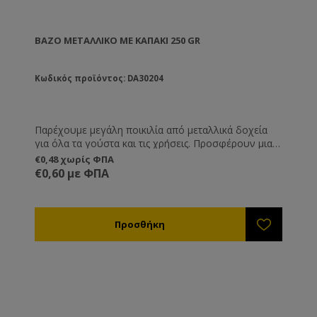
ΒΆΖΟ ΜΕΤΑΛΛΙΚΌ ΜΕ ΚΑΠΆΚΙ 250 GR
Κωδικός προϊόντος: DA30204
Παρέχουμε μεγάλη ποικιλία από μεταλλικά δοχεία
για όλα τα γούστα και τις χρήσεις. Προσφέρουν μια
διαφορετική και καλόγουστη παρουσίαση του
€0,48 χωρίς ΦΠΑ
προϊόντος σας και είναι ιδανική λύση όταν θέλετε να
€0,60 με ΦΠΑ
μεταφέρετε ή να στείλετε το μέλι, καθώς δεν
κινδυνεύουν από θραύση όπως τα γυάλινα.