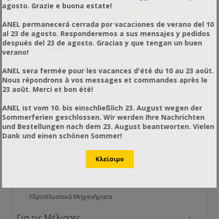
agosto. Grazie e buona estate!
-
Για το Μελισσοκομικό Εργαστήριο
ANEL permanecerá cerrada por vacaciones de verano del 10
+
Προετοιμασία υλικού
al 23 de agosto. Responderemos a sus mensajes y pedidos
después del 23 de agosto. Gracias y que tengan un buen
+
Τρύγος Μελιού
verano!
+
Επεξεργασία Προιόντων Μέλισσας
ANEL sera fermée pour les vacances d'été du 10 au 23 août.
Nous répondrons à vos messages et commandes après le
-
Μηχανήματα & Εξοπλισμός Γενικής Χρήσης
23 août. Merci et bon été!
Αεροσυμπιεστές
ANEL ist vom 10. bis einschließlich 23. August wegen der
Sommerferien geschlossen. Wir werden Ihre Nachrichten
Είδη Ατομικής Προστασίας
und Bestellungen nach dem 23. August beantworten. Vielen
Dank und einen schönen Sommer!
Μηχανήματα Κήπου
Παλετοφόρα
Σταθεροποιητές Τάσης
Υδροπλυστικά Μηχανήματα
+
Για τις Μέλισσες