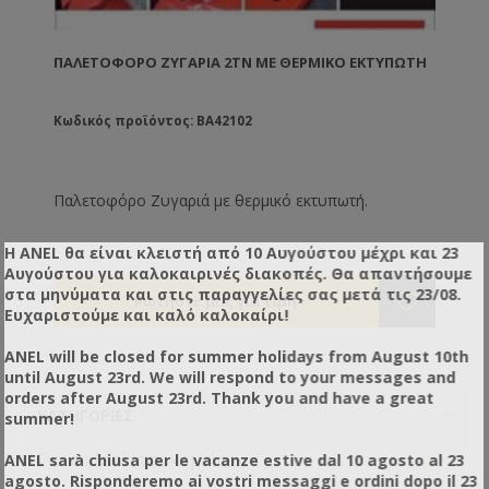
ΠΑΛΕΤΟΦΟΡΟ ΖΥΓΑΡΙΆ 2TN ΜΕ ΘΕΡΜΙΚΌ ΕΚΤΥΠΩΤΉ
Κωδικός προϊόντος: BA42102
Παλετοφόρο Ζυγαριά με θερμικό εκτυπωτή.
Η ANEL θα είναι κλειστή από 10 Αυγούστου μέχρι και 23
Αυγούστου για καλοκαιρινές διακοπές. Θα απαντήσουμε
στα μηνύματα και στις παραγγελίες σας μετά τις 23/08.
Ευχαριστούμε και καλό καλοκαίρι!
ANEL will be closed for summer holidays from August 10th
until August 23rd. We will respond to your messages and
orders after August 23rd. Thank you and have a great
ΚΑΤΗΓΟΡΊΕΣ
summer!
+
Για το Μελισσοκομείο
ANEL sarà chiusa per le vacanze estive dal 10 agosto al 23
agosto. Risponderemo ai vostri messaggi e ordini dopo il 23