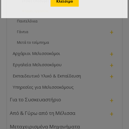
Στολές Ολόσωμες Στρόγγυλο Καπέλο
Φόρμες εργασίας
Παντελόνια
+
Γάντια
Μετά το τσίμπημα
+
Αρχάριοι Μελισσοκόμοι
+
Εργαλεία Μελισσοκόμου
+
Εκπαιδευτικό Υλικό & Εκπαίδευση
Υπηρεσίες για Μελισσοκόμους
+
Για το Συσκευαστήριο
+
Από & Γύρω από τη Μέλισσα
Μεταχειρισμένα Μηχανήματα