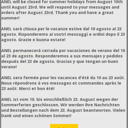
ANEL will be closed for summer holidays from August 10th
ΚΑΤΗΓΟΡΊΕΣ
until August 23rd. We will respond to your messages and
orders after August 23rd. Thank you and have a great
+
Για το Μελισσοκομείο
summer!
+
Για το Μελισσοκομικό Εργαστήριο
ANEL sarà chiusa per le vacanze estive dal 10 agosto al 23
agosto. Risponderemo ai vostri messaggi e ordini dopo il 23
+
agosto. Grazie e buona estate!
Για τις Μέλισσες
ANEL permanecerá cerrada por vacaciones de verano del 10
-
Για το Μελισσοκόμο
al 23 de agosto. Responderemos a sus mensajes y pedidos
después del 23 de agosto. Gracias y que tengan un buen
-
Ρουχισμός - Προστατευτικά μέσα
verano!
Μάσκες
ANEL sera fermée pour les vacances d'été du 10 au 23 août.
Nous répondrons à vos messages et commandes après le
+
Μάσκες - Μπουφάν
23 août. Merci et bon été!
-
Στολές Ολόσωμες - Φόρμες
ANEL ist vom 10. bis einschließlich 23. August wegen der
Sommerferien geschlossen. Wir werden Ihre Nachrichten
Στολές Ολόσωμες τύπου "Αστροναύτη" Eco
und Bestellungen nach dem 23. August beantworten. Vielen
Dank und einen schönen Sommer!
Στολές Ολόσωμες τύπου "Αστροναύτη" Pro