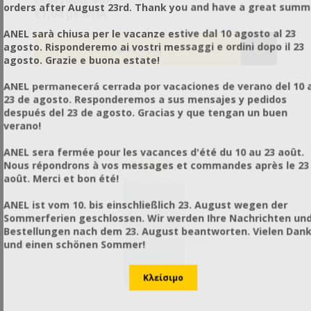
€0,84 χωρίς ΦΠΑ
orders after August 23rd. Thank you and have a great summ
με το δικό τους κερί.
€1,04 με ΦΠΑ
ANEL sarà chiusa per le vacanze estive dal 10 agosto al 23
agosto. Risponderemo ai vostri messaggi e ordini dopo il 23
agosto. Grazie e buona estate!
ANEL permanecerá cerrada por vacaciones de verano del 10 a
23 de agosto. Responderemos a sus mensajes y pedidos
después del 23 de agosto. Gracias y que tengan un buen
verano!
ANEL sera fermée pour les vacances d'été du 10 au 23 août.
Nous répondrons à vos messages et commandes après le 23
août. Merci et bon été!
ANEL ist vom 10. bis einschließlich 23. August wegen der
Sommerferien geschlossen. Wir werden Ihre Nachrichten un
Bestellungen nach dem 23. August beantworten. Vielen Dan
und einen schönen Sommer!