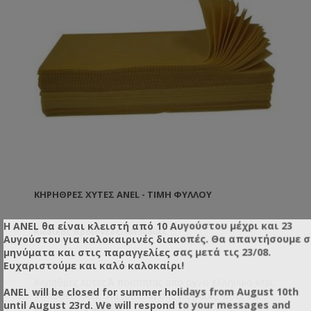
ΚΗΡΉΘΡΕΣ ΧΥΤΈΣ ANEL - ΤΙΜΉ ΦΎΛΛΟΥ
Η ANEL θα είναι κλειστή από 10 Αυγούστου μέχρι και 23
Κωδικός προϊόντος: AN5080XL
Αυγούστου για καλοκαιρινές διακοπές. Θα απαντήσουμε 
μηνύματα και στις παραγγελίες σας μετά τις 23/08.
Ευχαριστούμε και καλό καλοκαίρι!
Κηρήθρες Χυτές Ά ποιότητας από αγνό ελληνικό κερί.
ANEL will be closed for summer holidays from August 10th
Τοποθετήσετε στα πλαίσιά σας ως βάση, ώστε να
until August 23rd. We will respond to your messages and
μπορέσουν οι μέλισσες να τα χτίσουν στη συνέχεια