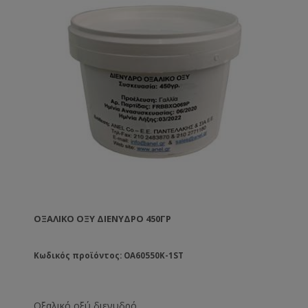
ΟΞΑΛΙΚΌ ΟΞΎ ΔΙΈΝΥΔΡΟ 450ΓΡ
Κωδικός προϊόντος: OA60550K-1ST
Οξαλικό οξύ διενυδρό.