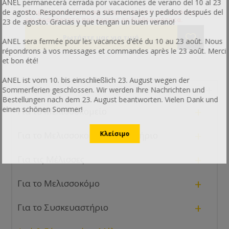
ANEL permanecerá cerrada por vacaciones de verano del 10 al 23
de agosto. Responderemos a sus mensajes y pedidos después del
Η τιμή είναι ενδεικτική. Εξαρτάται από την ποιότητα
και ποσόσοτητα που έχουμε σε διαθεσιμότητα.
23 de agosto. Gracias y que tengan un buen verano!
ANEL sera fermée pour les vacances d'été du 10 au 23 août. Nous
répondrons à vos messages et commandes après le 23 août. Merci
et bon été!
ANEL ist vom 10. bis einschließlich 23. August wegen der
Sommerferien geschlossen. Wir werden Ihre Nachrichten und
ΚΑΤΗΓΟΡΊΕΣ
Bestellungen nach dem 23. August beantworten. Vielen Dank und
+
einen schönen Sommer!
Για το Μελισσοκομείο
+
Για το Μελισσοκομικό Εργαστήριο
+
Για τις Μέλισσες
+
Για το Μελισσοκόμο
+
Για το Συσκευαστήριο