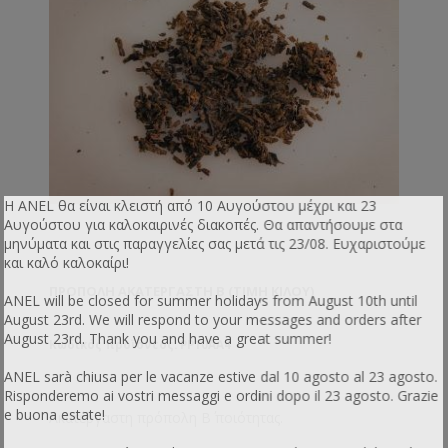
Η ANEL θα είναι κλειστή από 10 Αυγούστου μέχρι και 23
Αυγούστου για καλοκαιρινές διακοπές. Θα απαντήσουμε στα
μηνύματα και στις παραγγελίες σας μετά τις 23/08. Ευχαριστούμε
και καλό καλοκαίρι!
ΠΡΌΠΟΛΗ ΑΚΑΤΈΡΓΑΣΤΗ B (ΤΙΜΉ ΚΙΛΟΎ)
ANEL will be closed for summer holidays from August 10th until
August 23rd. We will respond to your messages and orders after
August 23rd. Thank you and have a great summer!
Κωδικός προϊόντος: PP10AA4
ANEL sarà chiusa per le vacanze estive dal 10 agosto al 23 agosto.
Risponderemo ai vostri messaggi e ordini dopo il 23 agosto. Grazie
e buona estate!
Ακατέργαστη πρόπολη Β΄ ποιότητας.