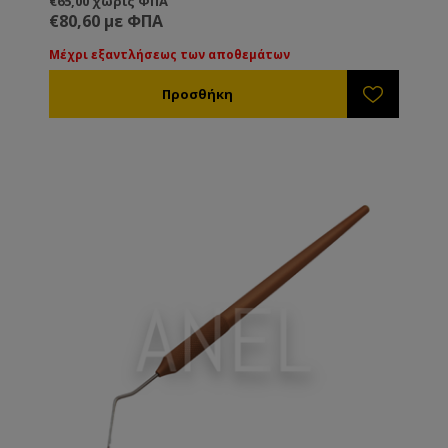
€65,00 χωρίς ΦΠΑ
περιστρέφεται. Διατίθεται και σε μοντέλο
€80,60 με ΦΠΑ
αριστερόχειρων.
Μέχρι εξαντλήσεως των αποθεμάτων