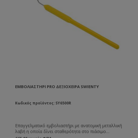
ΕΜΒΟΛΙΑΣΤΉΡΙ PRO ΔΕΞΙΌΧΕΙΡΑ SWIENTY
Κωδικός προϊόντος: SY6500R
Επαγγελματικό εμβολιαστήρι με ανατομική μεταλλική
λαβή η οποία δίνει σταθερότητα στο πιάσιμο
διευκολύνοντας τις γρήγορες κινήσεις χωρίς να