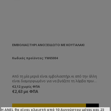
ΕΜΒΟΛΙΑΣΤΉΡΙ ΑΝΟΞΕΊΔΩΤΟ ΜΕ ΚΟΥΤΑΛΆΚΙ
Κωδικός προϊόντος: YW65004
Από τη μία μεριά είναι εμβολιαστήρι κι από την άλλη
είναι διαμορφωμένο για να βγάζετε τη λάρβα πριν
την εξαγωγή βασιλικού πολτού.
€2,12 χωρίς ΦΠΑ
€2,63 με ΦΠΑ
Η ANEL θα είναι κλειστή από 10 Αυγούστου μέχρι και 23