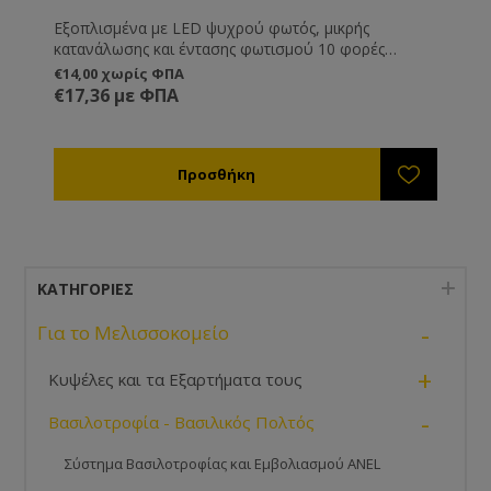
Εξοπλισμένα με LED ψυχρού φωτός, μικρής
κατανάλωσης και έντασης φωτισμού 10 φορές
μεγαλύτερη από τους λαμπτήρες πυρακτώσεως. • Με
€14,00 χωρίς ΦΠΑ
ρυθμιζόμενο σφιγκτήρα για συγκράτηση στο κεφάλι
€17,36 με ΦΠΑ
• Με ρυθμιζόμενη κλίση δέσμης φωτός • Μεγέθυνση
και στα δύο μάτια. • Ιδανικό για βασιλοτροφία και
τεχνητή σπερματέγχυση • Δεν Περιλαμβάνει
μπαταρίες • Απόλυτα ασφαλές και ξεκούραστο •
Ιδιαίτερα ελαφριά γυαλιά. *Χρειάζεται 3 μπαταρίες
AA.
ΚΑΤΗΓΟΡΊΕΣ
-
Για το Μελισσοκομείο
+
Κυψέλες και τα Εξαρτήματα τους
-
Βασιλοτροφία - Βασιλικός Πολτός
Σύστημα Βασιλοτροφίας και Εμβολιασμού ANEL