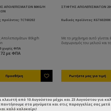
ΗΣ ΑΠΟΛΕΠΙΣΜΆΤΩΝ 80KG/H
ΣΤΊΦΤΗΣ ΑΠΟΛΕΠΙΣΜΆΤΩΝ 20
RON
ς προϊόντος: TCT60202
Κωδικός προϊόντος: KGT60200K
Απολεπισμάτων 80kg/h
Με το μηχάνημα αυτό γίνεται 
on
διαχωρισμός του μελιού και τ
που αποσπάται από το αυτόμ
00 χωρίς ΦΠΑ
απολεπιστήριο. Ο διαχωρισμό
,72 με ΦΠΑ
δεν γίνεται με θερμότητα αλλά
συμπίεση. Τεχνικά Χαρακτηριστικά
Ισχύς: 750 W Ισχύς μοτέρ: 230
Δυναμικότητα: 200κιλά συμπι
κεριού την ώρα Διαστάσεις: Μ
1.25m, Πλάτος 0,60m, Ύψος: 
Βάρος: 120kg
ι κλειστή από 10 Αυγούστου μέχρι και 23 Αυγούστου για κα
απαντήσουμε στα μηνύματα και στις παραγγελίες σας μετά τ
και καλό καλοκαίρι!