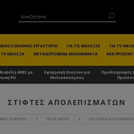
 ΜΕΛΙΣΣΟΚΟΜΙΚΌ ΕΡΓΑΣΤΉΡΙΟ
ΓΙΑ ΤΙΣ ΜΈΛΙΣΣΕΣ
ΓΙΑ ΤΟ ΜΕ
 ΤΗ ΜΈΛΙΣΣΑ
ΜΕΤΑΧΕΙΡΙΣΜΈΝΑ ΜΗΧΑΝΉΜΑΤΑ
ΝΈΑ ΠΡΟΪΌΝΤ
 Κυψέλη ANEL με
Εφαρμογή Κινητών για
Προδιαγραφές 
νωση PU
Μελισσοκόμους
Προϊόν
ΣΤΊΦΤΕΣ ΑΠΟΛΕΠΙΣΜΆΤΩΝ
ΟΜΙΚΌ ΕΡΓΑΣΤΉΡΙΟ
ΤΡΎΓΟΣ ΜΕΛΙΟΎ
ΕΠΕΞΕΡΓΑΣΊΑ ΑΠΟΛΕΠΙΣΜΆΤΩ