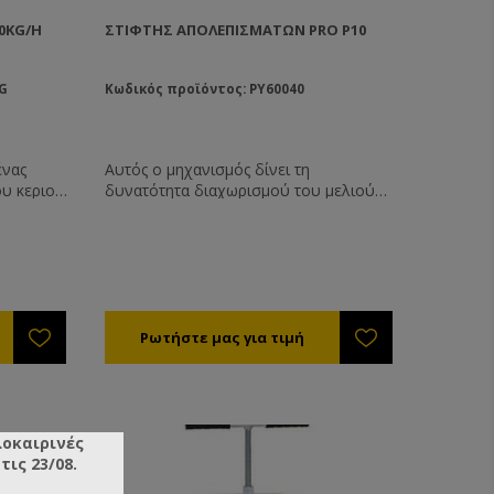
0KG/H
ΣΤΊΦΤΗΣ ΑΠΟΛΕΠΙΣΜΆΤΩΝ PRO P10
G
Κωδικός προϊόντος: PY60040
ένας
Αυτός ο μηχανισμός δίνει τη
ου κεριού
δυνατότητα διαχωρισμού του μελιού
ατο
από το κερί χωρίς τη χρήση θέρμανσης.
ς αυτός
Μία κατασκευή μελετημένη ειδικά για να
 με
συνδυάζεται με τα αυτόματα
απολεπιστήρια. Τοποθετείται κάτω από
 V
το απολεπιστήριο, τα απολεπίσματα
εσμένου
πέφτουν κάτω από μια σχάρα
ήκος
ασφαλείας σε έναν ατέρμονα κοχλία,
0,75cm
προωθούνται στο τούνελ στίψης το
οποίο είναι ένας σωλήνας διάτρητος
μέσω του οποίου περνάει το μέλι, αλλά
όχι το κερί. Στο τέλος του σωλήνα
στίψης υπάρχει το σημείο εξαγωγής
λοκαιρινές
κεριού. Η λειτουργία τους είναι συνεχής
ις 23/08.
και έτσι διασφαλίζεται η χωρίς διακοπή