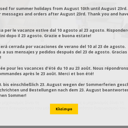
osed for summer holidays from August 10th until August 23rd.
r messages and orders after August 23rd. Thank you and hav
a per le vacanze estive dal 10 agosto al 23 agosto. Risponder
ni dopo il 23 agosto. Grazie e buona estate!
rá cerrada por vacaciones de verano del 10 al 23 de agosto.
a sus mensajes y pedidos después del 23 de agosto. Gracias
!
ΗΣ ΑΠΟΛΕΠΙΣΜΆΤΩΝ PRO P20
ΣΤΊΦΤΗΣ ΑΠΟΛΕΠΙΣΜΆΤΩΝ PR
ée pour les vacances d'été du 10 au 23 août. Nous répondrons
mmandes après le 23 août. Merci et bon été!
 προϊόντος: PY60041
Κωδικός προϊόντος: PY60039
0. bis einschließlich 23. August wegen der Sommerferien gesc
chrichten und Bestellungen nach dem 23. August beantworten
önen Sommer!
 μηχανισμός δίνει τη
Αυτός ο μηχανισμός δίνει τη
τητα διαχωρισμού του μελιού
δυνατότητα διαχωρισμού του 
κερί χωρίς τη χρήση θέρμανσης.
από το κερί χωρίς τη χρήση θ
ασκευή μελετημένη ειδικά για να
Μία κατασκευή μελετημένη ειδ
ζεται με τα αυτόματα
συνδυάζεται με τα αυτόματα