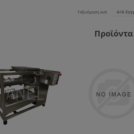
Α/Α Εγ
Ταξινόμηση ανά
Προϊόντα