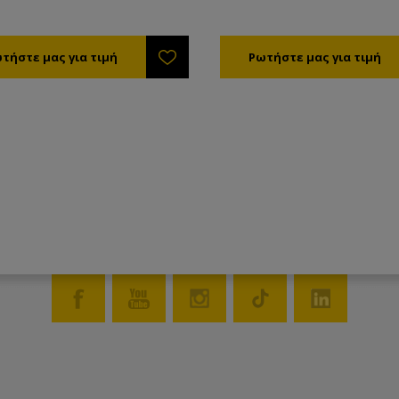
ιστήρια. Τοποθετείται κάτω από
απολεπιστήρια. Τοποθετείται 
λεπιστήριο, τα απολεπίσματα
το απολεπιστήριο, τα απολεπί
ν κάτω από μια σχάρα
πέφτουν κάτω από μια σχάρα
ίας σε έναν ατέρμονα κοχλία,
ασφαλείας σε έναν ατέρμονα κ
ύνται στο τούνελ στίψης, το
προωθούνται στο τούνελ στίψ
ίναι ένας σωλήνας διάτρητος
οποίο είναι ένας σωλήνας διά
ου οποίου περνάει το μέλι αλλά
μέσω του οποίου περνάει το μ
κερί. Στο τέλος του σωλήνα
όχι το κερί. Στο τέλος του σω
 υπάρχει το σημείο εξαγωγής
στίψης υπάρχει το σημείο εξα
 Η λειτουργία τους είναι συνεχής
κεριού. Η λειτουργία τους είν
ι διασφαλίζεται η χωρίς διακοπή
και έτσι διασφαλίζεται η χωρί
.
εργασία.