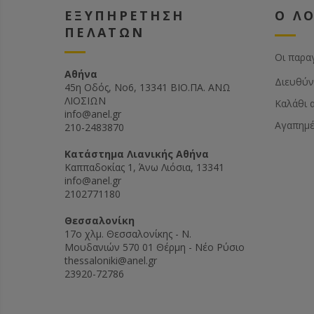
ΕΞΥΠΗΡΕΤΗΣΗ
Ο Λ
ΠΕΛΑΤΩΝ
Οι παρα
Αθήνα
Διευθύν
45η Οδός, Νο6, 13341 ΒΙΟ.ΠΑ. ΑΝΩ
ΛΙΟΣΙΩΝ
Καλάθι 
info@anel.gr
Αγαπημ
210-2483870
Kατάστημα Λιανικής Αθήνα
Καππαδοκίας 1, Άνω Λιόσια, 13341
info@anel.gr
2102771180
Θεσσαλονίκη
17ο χλμ. Θεσσαλονίκης - Ν.
Μουδανιών 570 01 Θέρμη - Νέο Ρύσιο
thessaloniki@anel.gr
23920-72786