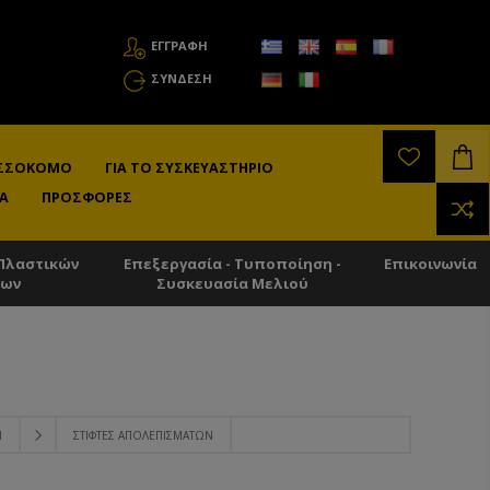
ΕΓΓΡΑΦΗ
ΣΎΝΔΕΣΗ
ΛΙΣΣΟΚΌΜΟ
ΓΙΑ ΤΟ ΣΥΣΚΕΥΑΣΤΉΡΙΟ
Α
ΠΡΟΣΦΟΡΈΣ
Πλαστικών
Επεξεργασία - Τυποποίηση -
Επικοινωνία
των
Συσκευασία Μελιού
Ν
ΣΤΊΦΤΕΣ ΑΠΟΛΕΠΙΣΜΆΤΩΝ