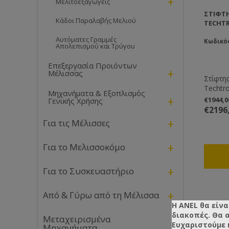
+
Μελιτοεξαγωγείς
ΣΤΊΦΤ
Κάδοι Παραλαβής Μελιού
TECHT
Αυτόματες Γραμμές
Κωδικό
Απολεπισμού και Τρύγου
Επεξεργασία Προιόντων
+
Μέλισσας
Στίφτης 
Techtr
Μηχανήματα & Εξοπλισμός
+
€1944,
Γενικής Χρήσης
€2196
+
Για τις Μέλισσες
+
Για το Μελισσοκόμο
+
Για το Συσκευαστήριο
+
Από & Γύρω από τη Μέλισσα
Η ANEL θα είνα
διακοπές. Θα 
Μεταχειρισμένα
Ευχαριστούμε 
Μηχανήματα