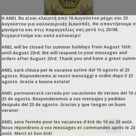
Η ANEL θα είναι κλειστή από 10 Αυγούστου μέχρι και 23
Αυγούστου για καλοκαιρινές διακοπές. Θα απαντήσουμε 
μηνύματα και στις παραγγελίες σας μετά τις 23/08.
Ευχαριστούμε και καλό καλοκαίρι!
ANEL will be closed for summer holidays from August 10th
until August 23rd. We will respond to your messages and
ΒΆΖΟ ΜΕΤΑΛΛΙΚΌ ΣΤΡΟΓΓΥΛΌ ΜΕ ΚΑΠΆΚΙ 1 KG
orders after August 23rd. Thank you and have a great summ
ANEL sarà chiusa per le vacanze estive dal 10 agosto al 23
Κωδικός προϊόντος: DA31000
agosto. Risponderemo ai vostri messaggi e ordini dopo il 23
agosto. Grazie e buona estate!
Παρέχουμε μεγάλη ποικιλία από μεταλλικά δοχεία
ANEL permanecerá cerrada por vacaciones de verano del 10 a
για όλα τα γούστα και τις χρήσεις. Προσφέρουν μια
23 de agosto. Responderemos a sus mensajes y pedidos
διαφορετική και καλόγουστη παρουσίαση του
después del 23 de agosto. Gracias y que tengan un buen
€0,65 χωρίς ΦΠΑ
προϊόντος σας και είναι ιδανική λύση όταν θέλετε να
verano!
€0,81 με ΦΠΑ
μεταφέρετε ή να στείλετε το μέλι, καθώς δεν
κινδυνεύουν από θραύση όπως τα γυάλινα.
ANEL sera fermée pour les vacances d'été du 10 au 23 août.
Nous répondrons à vos messages et commandes après le 23
août. Merci et bon été!