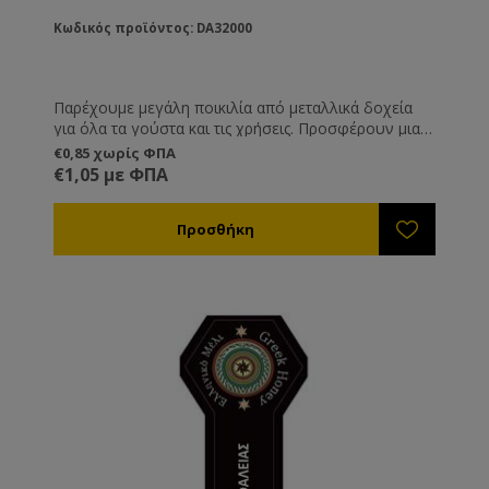
Κωδικός προϊόντος: DA32000
Παρέχουμε μεγάλη ποικιλία από μεταλλικά δοχεία
για όλα τα γούστα και τις χρήσεις. Προσφέρουν μια
διαφορετική και καλόγουστη παρουσίαση του
€0,85 χωρίς ΦΠΑ
προϊόντος σας και είναι ιδανική λύση όταν θέλετε να
€1,05 με ΦΠΑ
μεταφέρετε ή να στείλετε το μέλι, καθώς δεν
κινδυνεύουν από θραύση όπως τα γυάλινα.