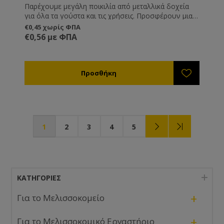
Παρέχουμε μεγάλη ποικιλία από μεταλλικά δοχεία
για όλα τα γούστα και τις χρήσεις. Προσφέρουν μια
διαφορετική και καλόγουστη παρουσίαση του
€0,45 χωρίς ΦΠΑ
προϊόντος σας και είναι ιδανική λύση όταν θέλετε να
€0,56 με ΦΠΑ
μεταφέρετε ή να στείλετε το μέλι, καθώς δεν
κινδυνεύουν από θραύση όπως τα γυάλινα.
1
2
3
4
5
ΚΑΤΗΓΟΡΊΕΣ
+
Για το Μελισσοκομείο
+
Για το Μελισσοκομικό Εργαστήριο