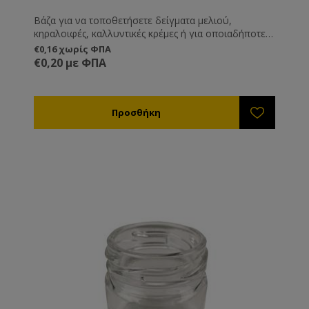
Βάζα για να τοποθετήσετε δείγματα μελιού,
κηραλοιφές, καλλυντικές κρέμες ή για οποιαδήποτε
άλλη χρήση εσείς επιθυμείτε.
€0,16 χωρίς ΦΠΑ
€0,20 με ΦΠΑ