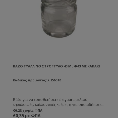
ΒΆΖΟ ΓΥΆΛΛΙΝΟ ΣΤΡΟΓΓΥΛΌ 40 ML Φ43 ΜΕ ΚΑΠΑΚΙ
Κωδικός προϊόντος: XH56040
Βάζα για να τοποθετήσετε δείγματα μελιού,
κηραλοιφές, καλλυντικές κρέμες ή για οποιαδήποτε
άλλη χρήση εσείς επιθυμείτε.
€0,28 χωρίς ΦΠΑ
€0,35 με ΦΠΑ