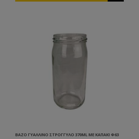
ΒΆΖΟ ΓΥΆΛΛΙΝΟ ΣΤΡΟΓΓΥΛΌ 370ML ΜΕ ΚΑΠΆΚΙ Φ63