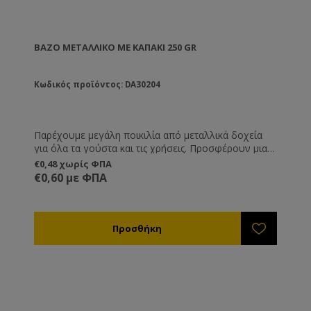
ΒΆΖΟ ΜΕΤΑΛΛΙΚΌ ΜΕ ΚΑΠΆΚΙ 250 GR
Κωδικός προϊόντος: DA30204
Παρέχουμε μεγάλη ποικιλία από μεταλλικά δοχεία
για όλα τα γούστα και τις χρήσεις. Προσφέρουν μια
διαφορετική και καλόγουστη παρουσίαση του
€0,48 χωρίς ΦΠΑ
προϊόντος σας και είναι ιδανική λύση όταν θέλετε να
€0,60 με ΦΠΑ
μεταφέρετε ή να στείλετε το μέλι, καθώς δεν
κινδυνεύουν από θραύση όπως τα γυάλινα.