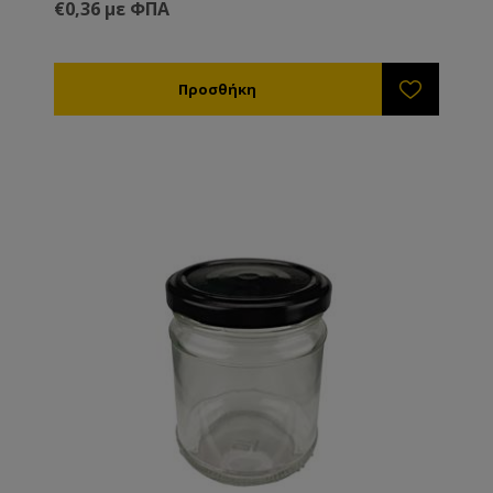
€0,36 με ΦΠΑ