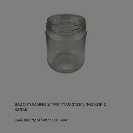
ΒΆΖΟ ΓΥΆΛΛΙΝΟ ΣΤΡΟΓΓΥΛΌ 212 ML Φ63 ΧΩΡΊΣ
ΚΑΠΆΚΙ
Κωδικός προϊόντος: XH56041