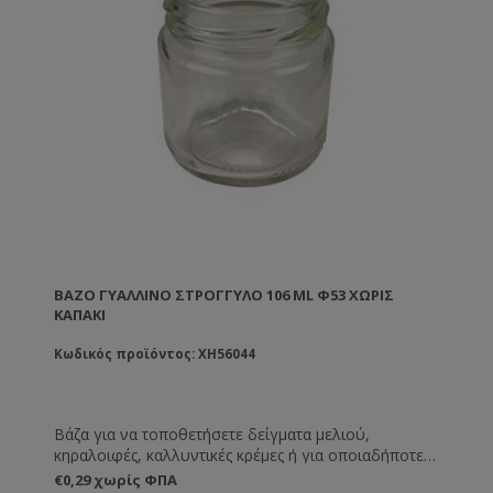
ΒΆΖΟ ΓΥΆΛΛΙΝΟ ΣΤΡΟΓΓΥΛΌ 106 ML Φ53 ΧΩΡΊΣ
ΚΑΠΆΚΙ
Κωδικός προϊόντος: XH56044
Βάζα για να τοποθετήσετε δείγματα μελιού,
κηραλοιφές, καλλυντικές κρέμες ή για οποιαδήποτε
άλλη χρήση εσείς επιθυμείτε.
€0,29 χωρίς ΦΠΑ