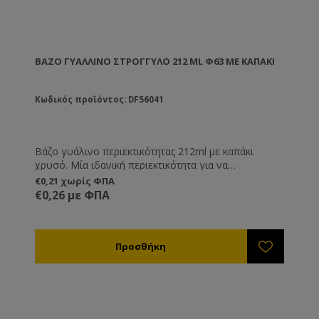
ΒΆΖΟ ΓΥΆΛΛΙΝΟ ΣΤΡΟΓΓΥΛΌ 212 ML Φ63 ΜΕ ΚΑΠΑΚΙ
Κωδικός προϊόντος: DF56041
Βάζο γυάλινο περιεκτικότητας 212ml με καπάκι
χρυσό. Μία ιδανική περιεκτικότητα για να
συσκευάζετε και να αποθηκεύετε μικρές ποσότητες
€0,21 χωρίς ΦΠΑ
μελιού ή για την παρασκευή κηραλοιφών ή κι άλλων
€0,26 με ΦΠΑ
καλλυντικών προϊόντων.