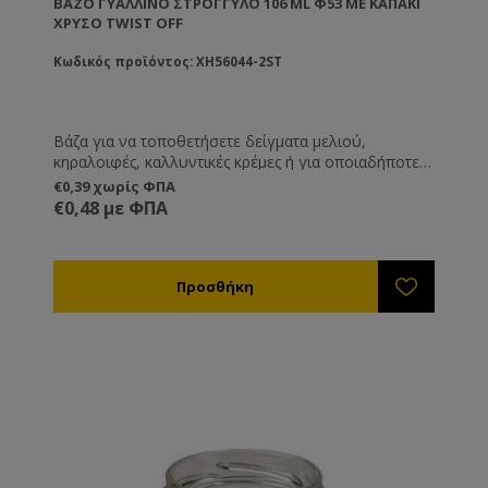
ΒΆΖΟ ΓΥΆΛΛΙΝΟ ΣΤΡΟΓΓΥΛΌ 106 ML Φ53 ΜΕ ΚΑΠΆΚΙ
ΧΡΥΣΌ TWIST OFF
Κωδικός προϊόντος: XH56044-2ST
Βάζα για να τοποθετήσετε δείγματα μελιού,
κηραλοιφές, καλλυντικές κρέμες ή για οποιαδήποτε
άλλη χρήση εσείς επιθυμείτε.
€0,39 χωρίς ΦΠΑ
€0,48 με ΦΠΑ