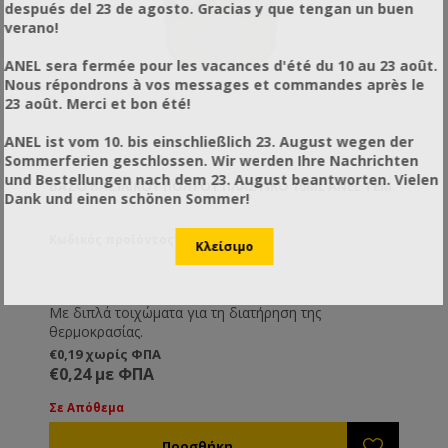
después del 23 de agosto. Gracias y que tengan un buen
verano!
ANEL sera fermée pour les vacances d'été du 10 au 23 août.
Nous répondrons à vos messages et commandes après le
23 août. Merci et bon été!
ANEL ist vom 10. bis einschließlich 23. August wegen der
Sommerferien geschlossen. Wir werden Ihre Nachrichten
und Bestellungen nach dem 23. August beantworten. Vielen
ΒΆΖΟ ΒΑΣΙΛΙΚΟΎ ΠΟΛΤΟΎ ΠΛΑΣΤΙΚΌ 10ML ANEL ΤΕΜ.
Dank und einen schönen Sommer!
Κωδικός προϊόντος: AN56111-1
Με διπλά τοιχώματα για τη διατήρηση της
θερμοκρασίας.
€0,19 χωρίς ΦΠΑ
€0,24 με ΦΠΑ
Σε Απόθεμα