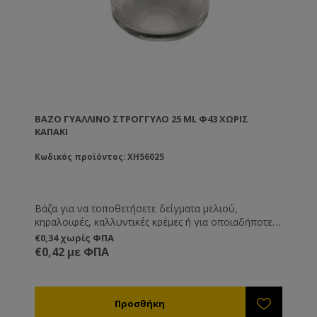
ΒΆΖΟ ΓΥΆΛΛΙΝΟ ΣΤΡΟΓΓΥΛΌ 25 ML Φ43 ΧΩΡΊΣ
ΚΑΠΆΚΙ
Κωδικός προϊόντος: XH56025
Βάζα για να τοποθετήσετε δείγματα μελιού,
κηραλοιφές, καλλυντικές κρέμες ή για οποιαδήποτε
άλλη χρήση εσείς επιθυμείτε.
€0,34 χωρίς ΦΠΑ
€0,42 με ΦΠΑ