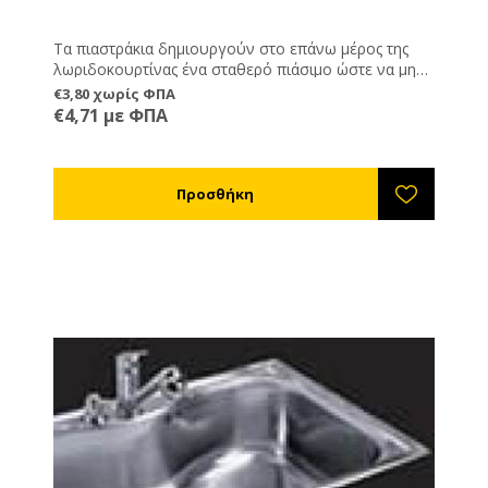
Τα πιαστράκια δημιουργούν στο επάνω μέρος της
λωριδοκουρτίνας ένα σταθερό πιάσιμο ώστε να μη
σκιστεί το πλαστικό . Αποτελούνται από δύο
€3,80 χωρίς ΦΠΑ
κομμάτια ανάμεσα στα οποία εγκλωβίζεται η
€4,71 με ΦΠΑ
λωριδοκουρτίνα. Για τη συγκράτησή τους μπορείτε
να χρησιμοποιήσετε βίδες Μ5*10 ή πιρτσινια.