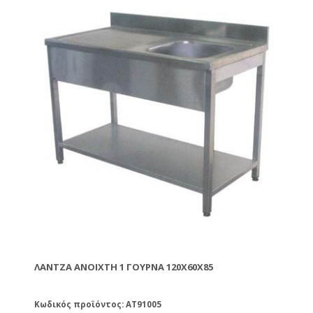
ΛΆΝΤΖΑ ΑΝΟΙΧΤΉ 1 ΓΟΎΡΝΑ 120Χ60Χ85
Κωδικός προϊόντος: AT91005