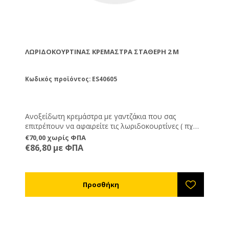
ΛΩΡΙΔΟΚΟΥΡΤΊΝΑΣ ΚΡΕΜΆΣΤΡΑ ΣΤΑΘΕΡΉ 2 M
Κωδικός προϊόντος: ES40605
Ανοξείδωτη κρεμάστρα με γαντζάκια που σας
επιτρέπουν να αφαιρείτε τις λωριδοκουρτίνες ( πχ
για να τις καθαρίσετε )
€70,00 χωρίς ΦΠΑ
€86,80 με ΦΠΑ