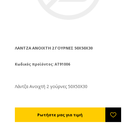
ΛΆΝΤΖΑ ΑΝΟΙΧΤΉ 2 ΓΟΎΡΝΕΣ 50Χ50Χ30
Κωδικός προϊόντος: AT91006
Λάντζα Ανοιχτή 2 γούρνες 50Χ50Χ30