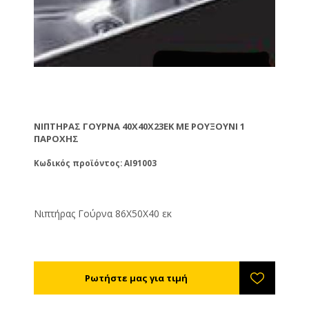
ΝΙΠΤΉΡΑΣ ΓΟΎΡΝΑ 40X40X23ΕΚ ΜΕ ΡΟΥΞΟΎΝΙ 1
ΠΑΡΟΧΉΣ
Κωδικός προϊόντος: AI91003
Νιπτήρας Γούρνα 86X50X40 εκ