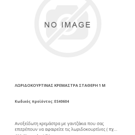
ΛΩΡΙΔΟΚΟΥΡΤΊΝΑΣ ΚΡΕΜΆΣΤΡΑ ΣΤΑΘΕΡΉ 1 M
Κωδικός προϊόντος: ES40604
Ανοξείδωτη κρεμάστρα με γαντζάκια που σας
επιτρέπουν να αφαιρείτε τις λωριδοκουρτίνες ( πχ
για να τις καθαρίσετε )