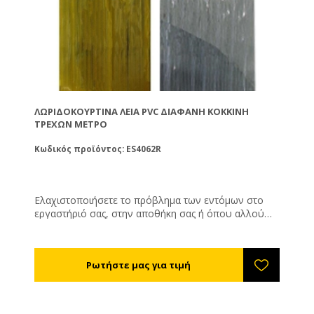
ΛΩΡΙΔΟΚΟΥΡΤΊΝΑ ΛΕΊΑ PVC ΔΙΆΦΑΝΗ ΚΌΚΚΙΝΗ
ΤΡΈΧΩΝ ΜΈΤΡΟ
Κωδικός προϊόντος: ES4062R
Ελαχιστοποιήσετε το πρόβλημα των εντόμων στο
εργαστήριό σας, στην αποθήκη σας ή όπου αλλού
υπάρχει πρόβλημα. Αποτελεσματικός, οικονομικός
και καλαίσθητος τρόπος για να κρατήσετε τα έντομα
έξω από τους χώρους σας. Μπορούμε να σας
στείλουμε τις λωριδοκουρτίνες έτοιμες για
τοποθέτηση αρκεί να μας δώσετε το ολικό ύψος και
φάρδος της εισόδου που θέλετε να προστατέψετε.