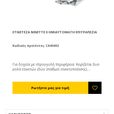
ΕΤΙΚΕΤΈΖΑ NINETTE II ΗΜΙΑΥΤΌΜΑΤΗ ΕΠΙΤΡΑΠΈΖΙΑ
Κωδικός προϊόντος: CA40402
Για δοχεία με στρογγυλή περιφέρεια. Χειρίζεται δυο
ρολά ετικετών (δύο σταθμοί ετικετοποίησης).
Δυναμικότητα: 500 αντικείμενα ανά ώρα. Μέγιστη
διάμετρος ρολού: 260χιλ. Διάμετρος εσωτερικού
ρολού: 75χιλ.