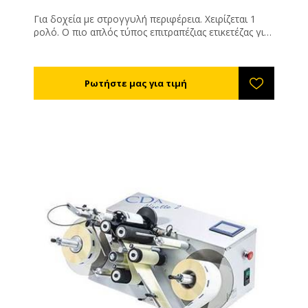
Για δοχεία με στρογγυλή περιφέρεια. Χειρίζεται 1
ρολό. Ο πιο απλός τύπος επιτραπέζιας ετικετέζας για
στρογγυλά δοχεία. Ακουμπάτε το δοχείο, η μηχανή
το αναγνωρίζει και κολλάει αυτόματα την ετικέτα η
οποία μπορεί να καλύψει όλη την περιφέρεια. Με
ένα σταθμό ετικετοποίησης. Μέγιστο ύψος ετικέτας
19 cm. Δυναμικότητα: 500 αντικείμενα ανά ώρα.
Μέγιστη διάμετρος ρολού: 260χιλ. Διάμετρος
εσωτερικού κυλίνδρου: 75χιλ.