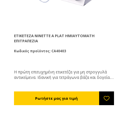
ΕΤΙΚΕΤΈΖΑ NINETTE A PLAT ΗΜΙΑΥΤΌΜΑΤΗ
ΕΠΙΤΡΑΠΈΖΙΑ
Κωδικός προϊόντος: CA40403
Η πρώτη επιτυχημένη ετικετέζα για μη στρογγυλά
αντικείμενα. Ιδανική για τετράγωνα βάζα και δοχεία.
Μπορεί να συγχρονιστεί με εκτυπωτή ώστε να
καταγράφει τα στοιχεία της παραγωγής πάνω στην
ετικέτα. Χειρίζεται 1 ρολό ετικετών. Δυναμικότητα:
500 αντικείμενα ανά ώρα. Μέγιστη διάμετρος ρολού:
260χιλ. Διάμετρος εσωτερικού κυλίνδρου: 75χιλ. Με
έναν σταθμό ετικετοποίησης.