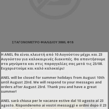
ΣΤΑΓΟΝΌΜΕΤΡΟ ΦΙΑΛΙΔΊΟΥ 30ML Φ18
Η ANEL θα είναι κλειστή από 10 Αυγούστου μέχρι και 23
Κωδικός προϊόντος: INF5630DR
Αυγούστου για καλοκαιρινές διακοπές. Θα απαντήσουμε
στα μηνύματα και στις παραγγελίες σας μετά τις 23/08.
Ευχαριστούμε και καλό καλοκαίρι!
Σταγονόμετρο Φιαλιδίου 30ml φ18
ANEL will be closed for summer holidays from August 10th
until August 23rd. We will respond to your messages and
€0,25 χωρίς ΦΠΑ
orders after August 23rd. Thank you and have a great
€0,31 με ΦΠΑ
summer!
ANEL sarà chiusa per le vacanze estive dal 10 agosto al 23
agosto. Risponderemo ai vostri messaggi e ordini dopo il 23