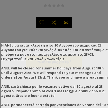
Η ANEL θα είναι κλειστή από 10 Αυγούστου μέχρι και 23
Βάρος:
0,01 Kg
Αυγούστου για καλοκαιρινές διακοπές. Θα απαντήσουμε 
Τεμάχια / Πακέτο:
1
μηνύματα και στις παραγγελίες σας μετά τις 23/08.
Ευχαριστούμε και καλό καλοκαίρι!
Ρωτήστε μας για τιμή
ANEL will be closed for summer holidays from August 10th
until August 23rd. We will respond to your messages and
orders after August 23rd. Thank you and have a great summ
ANEL sarà chiusa per le vacanze estive dal 10 agosto al 23
agosto. Risponderemo ai vostri messaggi e ordini dopo il 23
agosto. Grazie e buona estate!
ANEL permanecerá cerrada por vacaciones de verano del 10 a
ΠΕΡΙΓΡΑΦΗ