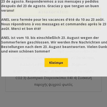
23 de agosto. Responderemos a sus mensajes y pedidos
después del 23 de agosto. Gracias y que tengan un buen
verano!
ΑΞΙΟΛΟΓΉΣΕΙΣ
ANEL sera fermée pour les vacances d'été du 10 au 23 août.
Nous répondrons à vos messages et commandes après le 23
ΕΠΙΚΟΙΝΩΝΙΑ
août. Merci et bon été!
ANEL ist vom 10. bis einschließlich 23. August wegen der
Sommerferien geschlossen. Wir werden Ihre Nachrichten un
Είναι ένα σετ από εργαλεία για ερευνητές και βελτιωτές
Bestellungen nach dem 23. August beantworten. Vielen Dan
βασιλισσών. Διαθέτει : 1) Σύστημα χειρισμού μέσω του
und einen schönen Sommer!
οποίου επιτυγχάνεται η συγκράτηση της βασίλισσας,
συλλογή και έγχυση σπέρματος. Εξαιρετική
ανταπόκριση κινήσεων. 2) Αναισθησία μέσω αερίου
CO2 3) Διοπτρικό Στερεοσκόπιο Χ40 4) Συσκευή
παροχής ψυχρού φωτός.