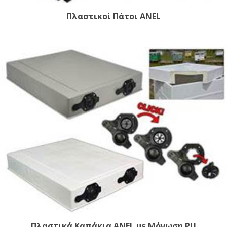
Πλαστικοί Πάτοι ANEL
Πλαστικά Καπάκια ANEL με Μόνωση PU