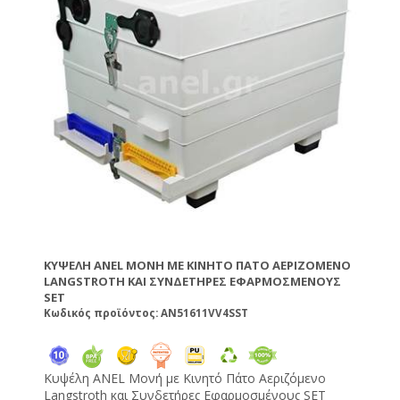
για σφιχτά μέλια όπως το έλατο και η βανίλια
Μαινάλου. Όλες οι πλαστικές κηρήθρες ANEL
διατίθενται επικερωμένες ή ακέρωτες. Εάν θέλετε να
κερώσετε εσείς τις κηρήθρες μπορείτε ή να τις
εμβαπτίσετε σε λιωμένο κερί θερμοκρασίας 60-70ºC
ή να τις κερώσετε με τη βοήθεια ενός ρολού το
οποίο βουτάτε μέσα στο λιωμένο κερί.
Κατασκευασμένη από πλαστικό κατάλληλο για
τρόφιμα. TIP: Η πλαστική κηρήθρα ANEL
απολυμαίνεται σε διάλυμα καυστικής ποτάσας 5% σε
θερμοκρασία 80ºC.
ΚΥΨΈΛΗ ANEL ΜΟΝΉ ΜΕ ΚΙΝΗΤΌ ΠΆΤΟ ΑΕΡΙΖΌΜΕΝΟ
LANGSTROTH ΚΑΙ ΣΥΝΔΕΤΉΡΕΣ ΕΦΑΡΜΟΣΜΈΝΟΥΣ
SET
Κωδικός προϊόντος: AN51611VV4SST
Κυψέλη ANEL Μονή με Κινητό Πάτο Αεριζόμενο
Langstroth και Συνδετήρες Εφαρμοσμένους SET