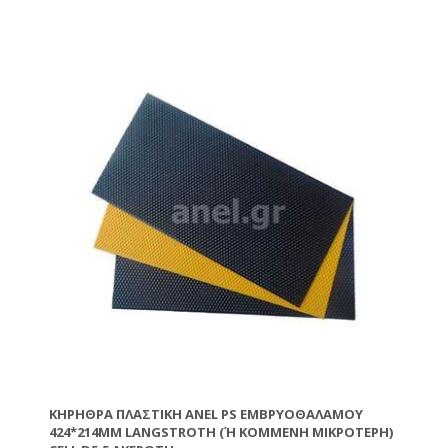
περιμετρικά του καπακιού ώστε τα νερά της βροχής
να μη μπορούν να εισέλθουν μέσα στην κυψέλη.
Κατασκευασμένο από πλαστικό κατάλληλο για
τρόφιμα.
ΚΗΡΉΘΡΑ ΠΛΑΣΤΙΚΉ ANEL PS ΕΜΒΡΥΟΘΑΛΆΜΟΥ
424*214MM LANGSTROTH (Ή ΚΟΜΜΈΝΗ ΜΙΚΡΌΤΕΡΗ) C