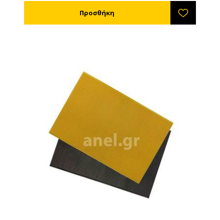
κλείνετε ή να τις ανοίγετε κατά βούληση. • Με
οδοντωτή επιφάνεια για σταθεροποίηση της επάνω
κυψέλης κατά τη μεταφορά. • Κεκλιμένη πάνω
επιφάνεια στο καπάκι ώστε να μην κρατάει λάσπες
και νερά. • Με γείσο περιμετρικά του καπακιού ώστε
τα νερά της βροχής να μη μπορούν να εισέλθουν
μέσα στην κυψέλη. Κατασκευασμένο από πλαστικό
κατάλληλο για τρόφιμα.