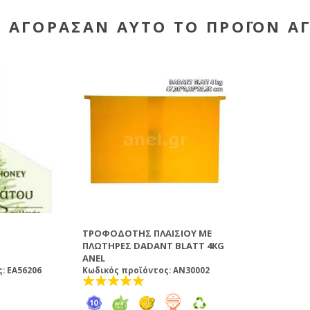
Υ ΑΓΌΡΑΣΑΝ ΑΥΤΌ ΤΟ ΠΡΟΪΌΝ Α
ΤΡΟΦΟΔΌΤΗΣ ΠΛΑΙΣΊΟΥ ΜΕ
ΠΛΩΤΉΡΕΣ DADANT BLATT 4KG
ANEL
: EA56206
Κωδικός προϊόντος: AN30002