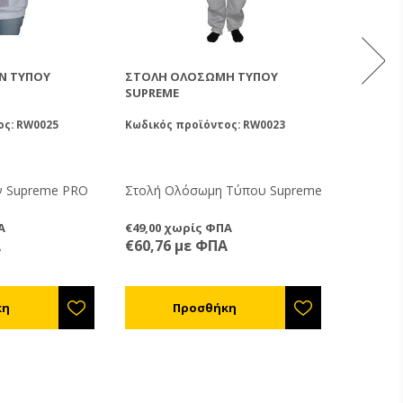
Ν ΤΎΠΟΥ
ΣΤΟΛΉ ΟΛΌΣΩΜΗ ΤΎΠΟΥ
ΣΤΟΛΉ 
SUPREME
ΑΕΡΙΖΌΜ
ος: RW0025
Κωδικός προϊόντος: RW0023
Κωδικός 
 Supreme PRO
Στολή Ολόσωμη Τύπου Supreme
Η Breeze
αεριζόμε
Α
€49,00 χωρίς ΦΠΑ
€173,00
οποία έχ
Α
€60,76 με ΦΠΑ
€214,5
είναι πι
αλλά εξ
αντοχή. 
στρώματ
αεριζόμ
παχύ στ
πλέγματο
τσίμπημ
φτάνει σ