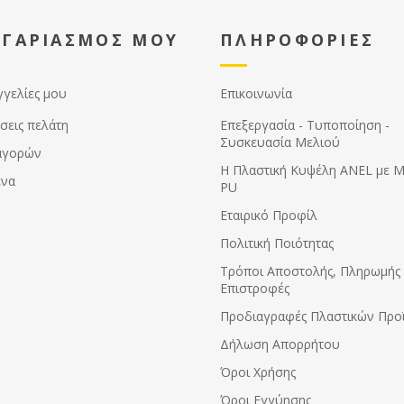
ξύλινη και σε πλαστική κυψέλη.
TIP :Το χειμώνα μπορείτε να
ΟΓΑΡΙΑΣΜΟΣ ΜΟΥ
ΠΛΗΡΟΦΟΡΙΕΣ
τον χρησιμοποιήσετε για να
περιορίσετε το χώρο στις
μέλισσες και να μονώσετε το
σμήνος από το πλάι.
γγελίες μου
Επικοινωνία
Κατασκευασμένος από
πλαστικό κατάλληλο για
σεις πελάτη
Επεξεργασία - Τυποποίηση -
τρόφιμα.
Συσκευασία Μελιού
αγορών
Η Πλαστική Κυψέλη ANEL με 
ένα
PU
Εταιρικό Προφίλ
Πολιτική Ποιότητας
Τρόποι Αποστολής, Πληρωμής 
Επιστροφές
Προδιαγραφές Πλαστικών Προ
Δήλωση Απορρήτου
Όροι Χρήσης
Όροι Εγγύησης