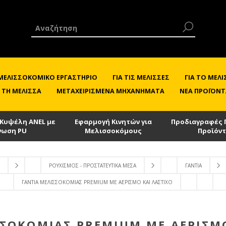
 ΜΕΛΙΣΣΟΚΟΜΙΚΌ ΕΡΓΑΣΤΉΡΙΟ
ΓΙΑ ΤΙΣ ΜΈΛΙΣΣΕΣ
ΓΙΑ ΤΟ ΜΕ
 ΤΗ ΜΈΛΙΣΣΑ
ΜΕΤΑΧΕΙΡΙΣΜΈΝΑ ΜΗΧΑΝΉΜΑΤΑ
ΝΈΑ ΠΡΟΪΌΝΤ
 Κυψέλη ANEL με
Εφαρμογή Κινητών για
Προδιαγραφές 
νωση PU
Μελισσοκόμους
Προϊόν
ΡΟΥΧΙΣΜΌΣ - ΠΡΟΣΤΑΤΕΥΤΙΚΆ ΜΈΣΑ
ΓΆΝΤΙΑ
ΓΆΝΤΙΑ ΜΕΛΙΣΣΟΚΟΜΊΑΣ PREMIUM ΜΕ ΑΕΡΙΣΜΌ ΚΑΙ ΛΆΣΤΙΧΟ
ΣΣΟΚΟΜΊΑΣ PREMIUM ΜΕ ΑΕΡΙΣΜΌ