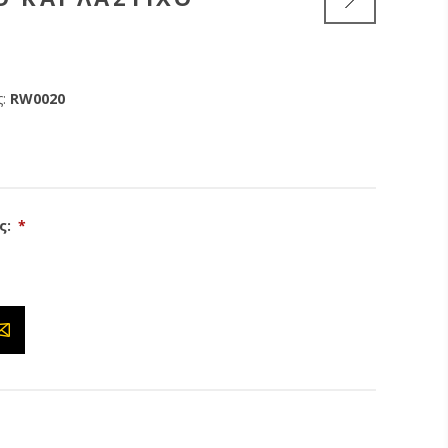
:
RW0020
ς:
*