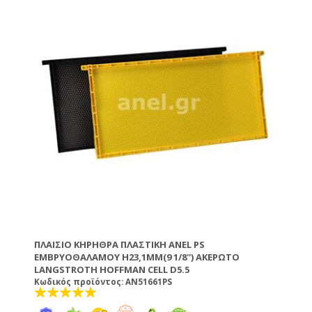
θερμοκρασίας 60-70ºC ή να τα κερώσετε με τη
βοήθεια ενός ρολού το οποίο βουτάτε μέσα στο
λιωμένο κερί. TIP: Τα πλαίσια ANEL απολυμαίνονται
σε διάλυμα καυστικής ποτάσας 5% σε θερμοκρασία
80ºC.
ΠΛΑΊΣΙΟ ΚΗΡΉΘΡΑ ΠΛΑΣΤΙΚΉ ANEL PS
ΕΜΒΡΥΟΘΑΛΆΜΟΥ H23,1MM(9 1/8'') ΑΚΈΡΩΤΟ
LANGSTROTH HOFFMAN CELL D5.5
Κωδικός προϊόντος: AN51661PS