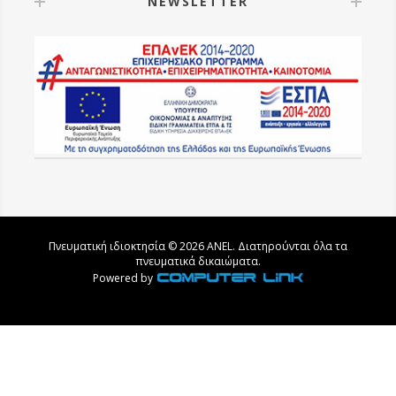
NEWSLETTER
μικρότερες διαστάσεις.
Διαστάσεις κενών: 20,5x2,5mm
Βάρος: 0,264kg
Υλικό: Πολυαιθυλένιο (PE), κατάλληλο για τρόφιμα.
Πνευματική ιδιοκτησία © 2026 ANEL. Διατηρούνται όλα τα
πνευματικά δικαιώματα.
Powered by