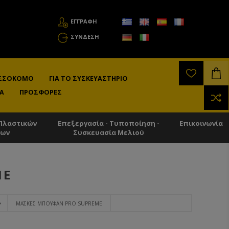
ΕΓΓΡΑΦΗ
ΣΎΝΔΕΣΗ
ΛΙΣΣΟΚΌΜΟ
ΓΙΑ ΤΟ ΣΥΣΚΕΥΑΣΤΉΡΙΟ
Α
ΠΡΟΣΦΟΡΈΣ
Πλαστικών
Επεξεργασία - Τυποποίηση -
Επικοινωνία
των
Συσκευασία Μελιού
ME
ΜΆΣΚΕΣ ΜΠΟΥΦΆΝ PRO SUPREME