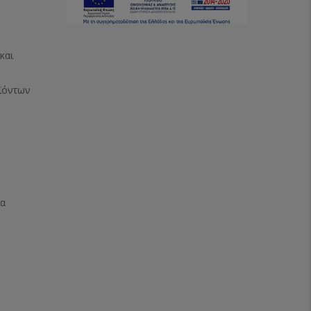
και
ϊόντων
ία