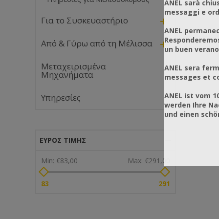
ANEL sarà chius
vision, 
messaggi e ordi
keeping
+
Για το Συσκευαστήριο
long spe
ANEL permanece
Fit-wis
Responderemos 
+
as it is
Από & Γύρω από τη Μέλισσα
un buen verano
designe
a wheel
Μεταχειρισμένα
ANEL sera ferm
detacha
Μηχανήματα
messages et co
robust 
and off
ANEL ist vom 1
Υπηρεσίες
movem
werden Ihre Na
Expertl
und einen sch
our ski
beekeep
and dura
ΕΎΡΟΣ ΤΙΜΉΣ
Fabric
Min:
€83,00
Max:
€291,00
Fine we
cotton 
and rob
83
291
Smooth 
fabric 
their fe