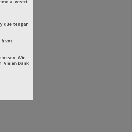
emo ai vostri
 y que tengan
 à vos
hlossen. Wir
. Vielen Dank