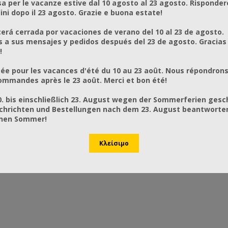
a per le vacanze estive dal 10 agosto al 23 agosto. Risponder
with a light and airy feel, and
ni dopo il 23 agosto. Grazie e buona estate!
 you comfortable even during
lls in the apiary.
rá cerrada por vacaciones de verano del 10 al 23 de agosto.
e, the Honey Rustler is as smart
a sus mensajes y pedidos después del 23 de agosto. Gracias
 practical. It was originally
!
d for a beekeeper working from
chair. Drop sleeves,
ée pour les vacances d'été du 10 au 23 août. Nous répondrons
ble/throw-back hood, and a
mmandes après le 23 août. Merci et bon été!
front zip make it easy to slip on
, even if you have restricted
0. bis einschließlich 23. August wegen der Sommerferien gesc
ent.
chrichten und Bestellungen nach dem 23. August beantworten
y made in Cornwall, England by
önen Sommer!
lled machinists to bring you a
ing jacket with unrivaled quality
bility.
:
ave, hard-wearing polyester
which is both highly protective
ust. It won’t shrink or fade.
finish enables bees to rest on
and fly away again without getting
et caught in fabric fibres.