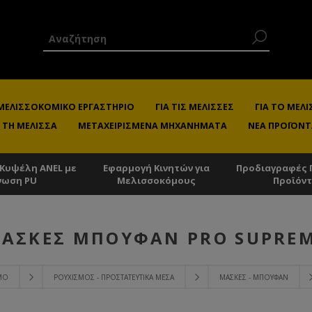
 ΜΕΛΙΣΣΟΚΟΜΙΚΌ ΕΡΓΑΣΤΉΡΙΟ
ΓΙΑ ΤΙΣ ΜΈΛΙΣΣΕΣ
ΓΙΑ ΤΟ ΜΕ
 ΤΗ ΜΈΛΙΣΣΑ
ΜΕΤΑΧΕΙΡΙΣΜΈΝΑ ΜΗΧΑΝΉΜΑΤΑ
ΝΈΑ ΠΡΟΪΌΝΤ
 Κυψέλη ANEL με
Εφαρμογή Κινητών για
Προδιαγραφές 
νωση PU
Μελισσοκόμους
Προϊόν
ΆΣΚΕΣ ΜΠΟΥΦΆΝ PRO SUPRE
ΜΟ
ΡΟΥΧΙΣΜΌΣ - ΠΡΟΣΤΑΤΕΥΤΙΚΆ ΜΈΣΑ
ΜΆΣΚΕΣ - ΜΠΟΥΦΆΝ