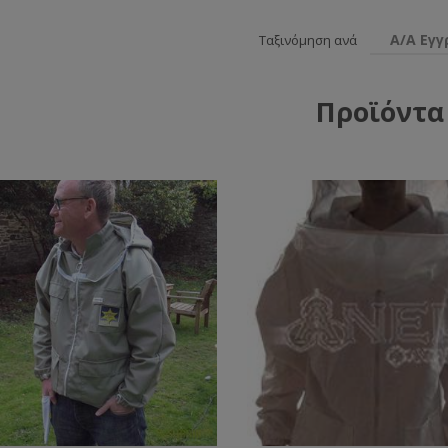
Α/Α Εγ
Ταξινόμηση ανά
Προϊόντα