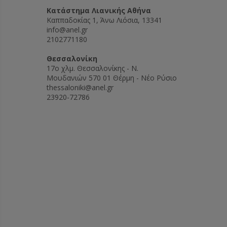
Can be 
Kατάστημα Λιανικής Αθήνα
on your
Καππαδοκίας 1, Άνω Λιόσια, 13341
from ap
info@anel.gr
Hood co
2102771180
launder
dry onl
Θεσσαλονίκη
Long-
17ο χλμ. Θεσσαλονίκης - Ν.
Average
Μουδανιών 570 01 Θέρμη - Νέο Ρύσιο
Rustler
thessaloniki@anel.gr
5-year 
23920-72786
Extra s
We offe
service
longer
Please
a uniq
for fu
Confor