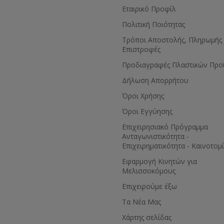
unzipped and thrown back to rest
Εταιρικό Προφίλ
 shoulders – ideal when driving
Πολιτική Ποιότητας
iary to apiary
mes off completely for easy
Τρόποι Αποστολής, Πληρωμής 
ing (hood is hand-wash and line-
Επιστροφές
y)
Προδιαγραφές Πλαστικών Προ
lasting:
 lifespan of a Sherriff Honey
Δήλωση Απορρήτου
in excess of 15 years
™
warranty on all zips
Όροι Χρήσης
trength stitching
Όροι Εγγύησης
r a complete repair and re-veil
 to keep your jacket going even
Eπιχειρησιακό Πρόγραμμα
Ανταγωνιστικότητα -
 keep your swing ticket with
Επιχειρηματικότητα - Καινοτομ
ue garment number and size
Εφαρμογή Κινητών για
ture use.
Μελισσοκόμους
ms to: CE BS EN ISO 13688:2015
Επιχειρούμε έξω
Τα Νέα Μας
Χάρτης σελίδας