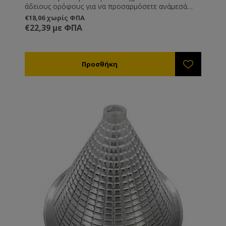
άδειους ορόφους για να προσαρμόσετε ανάμεσά
τους τη σκουρκοπαγίδα, ένα καπάκι και δόλωμα που
€18,06 χωρίς ΦΠΑ
θα βάλετε πάνω στη σήτα.
€22,39 με ΦΠΑ