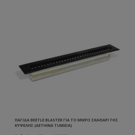
ΠΑΓΊΔΑ BEETLE BLASTER ΓΙΑ ΤΟ ΜΙΚΡΌ ΣΚΑΘΆΡΙ ΤΗΣ
ΚΥΨΈΛΗΣ (AETHINA TUMIDA)