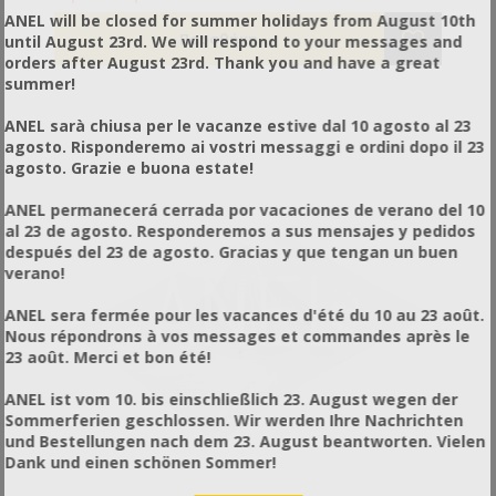
επιφάνεια διαστάσεων τουλάχιστον 20x20cm
ANEL will be closed for summer holidays from August 10th
απλώστε μία γενναία ποσότητα κόλλας (να έχει
until August 23rd. We will respond to your messages and
τουλάχιστον 3-4χλσ πάχος). Στο κέντρο βάλτε
orders after August 23rd. Thank you and have a great
δόλωμα που θα έλξει τις σφήκες, αλλά όχι τις
summer!
μέλισσες. Κομμάτια ψαριού, κιμάς και μερικές
γατοτροφές είναι ιδανικά δολώματα. Όταν η
ANEL sarà chiusa per le vacanze estive dal 10 agosto al 23
επιφάνεια της παγίδας γεμίσει με έντομα ή εάν λόγω
agosto. Risponderemo ai vostri messaggi e ordini dopo il 23
υγρασίας ή θερμοκρασίας η επιφάνεια της κόλλας
agosto. Grazie e buona estate!
γίνει υδαρή θα πρέπει να φτιάξετε καινούργια
παγίδα. ΠΡΟΣΟΧΗ!!! Αν και τα περισσότερα έντομα
ANEL permanecerá cerrada por vacaciones de verano del 10
που θα παγιδευτούν θα είναι νεκρά σε λίγες ώρες,
al 23 de agosto. Responderemos a sus mensajes y pedidos
μέχρι τότε οι παγιδευμένες σφήκες μπορούν ακόμα
después del 23 de agosto. Gracias y que tengan un buen
να χρησιμοποιήσουν το κεντρί τους οπότε θα πρέπει
verano!
να χειριστείτε την παγίδα με προσοχή. Οι παγίδες θα
έλξουν και ζώα (πχ γάτες, σκύλους), τα οποία είναι
ANEL sera fermée pour les vacances d'été du 10 au 23 août.
δύσκολο μεν να θανατωθούν από την παγίδα (αλλά
Nous répondrons à vos messages et commandes après le
όχι αδύνατο) αλλά η επαφή με την κόλλα θα τα
23 août. Merci et bon été!
ταλαιπωρήσει, οπότε θα πρέπει να βάζετε τις παγίδες
με τέτοιο τρόπο ώστε να μην έχουν πρόσβαση τα
ANEL ist vom 10. bis einschließlich 23. August wegen der
ζώα. Η κόλλα μπορεί να χρησιμοποιηθεί για την
Sommerferien geschlossen. Wir werden Ihre Nachrichten
παγίδευση μικρών ή μεγάλων ποντικιών. Για να γίνει
und Bestellungen nach dem 23. August beantworten. Vielen
αυτό ακολουθήστε τις ίδιες οδηγίες βάζοντας όμως
Dank und einen schönen Sommer!
την κόλλα πάνω σε μια επιφάνεια μαλακού