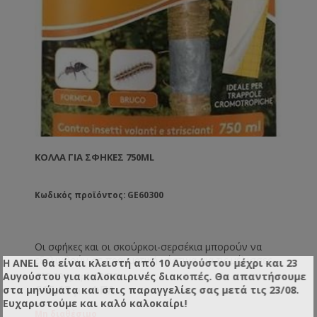
ΚΌΛΛΑ ΓΙΑ ΣΦΉΚΕΣ 750ML
Κωδικός προϊόντος: GE60300
Οι σφήκες και οι σκούρκοι-σερσέκια μπορούν να
εξελιχθούν σε πραγματική μάστιγα για τις μέλισσες
Η ANEL θα είναι κλειστή από 10 Αυγούστου μέχρι και 23
εξολοθρεύοντας τον πληθυσμό τους. Η κόλλα για
Αυγούστου για καλοκαιρινές διακοπές. Θα απαντήσουμε
€12,20 χωρίς ΦΠΑ
παγίδες θα συγκρατήσει και τις σφήκες και τους
€15,13 με ΦΠΑ
στα μηνύματα και στις παραγγελίες σας μετά τις 23/08.
σκούρκους-σερσέκια στην επιφάνεια που θα την
Ευχαριστούμε και καλό καλοκαίρι!
εφαρμόσετε. Οδηγίες χρήσης: Σε μία επίπεδη
Μη διαθέσιμο