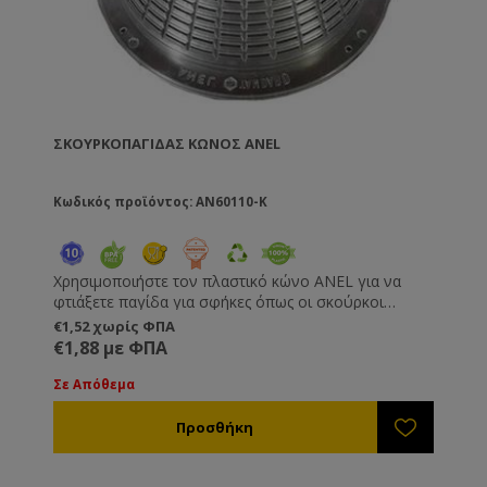
ΣΚΟΥΡΚΟΠΑΓΊΔΑΣ ΚΏΝΟΣ ANEL
Κωδικός προϊόντος: AN60110-K
Χρησιμοποιήστε τον πλαστικό κώνο ANEL για να
φτιάξετε παγίδα για σφήκες όπως οι σκούρκοι
(σερσένι), η ασιατική σφήκα και άλλα είδη. Μπορεί να
€1,52 χωρίς ΦΠΑ
προσαρμοστεί σε διάφραγμα, PVC κάλυμμα ή
€1,88 με ΦΠΑ
οποιαδήποτε άλλη επιφάνεια όπως ξύλο. Δείτε το
βίντεο στο διπλανό tab για οδηγίες για την
Σε Απόθεμα
κατασκευή της παγίδας.