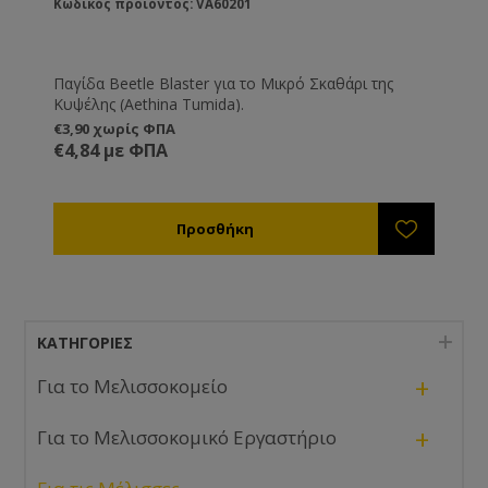
Κωδικός προϊόντος: VA60201
Παγίδα Beetle Blaster για το Μικρό Σκαθάρι της
Κυψέλης (Aethina Tumida).
€3,90 χωρίς ΦΠΑ
€4,84 με ΦΠΑ
ΚΑΤΗΓΟΡΊΕΣ
+
Για το Μελισσοκομείο
+
Για το Μελισσοκομικό Εργαστήριο