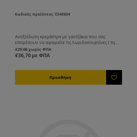
Κωδικός προϊόντος: ES40604
Ανοξείδωτη κρεμάστρα με γαντζάκια που σας
επιτρέπουν να αφαιρείτε τις λωριδοκουρτίνες ( πχ
για να τις καθαρίσετε )
€29,60 χωρίς ΦΠΑ
€36,70 με ΦΠΑ