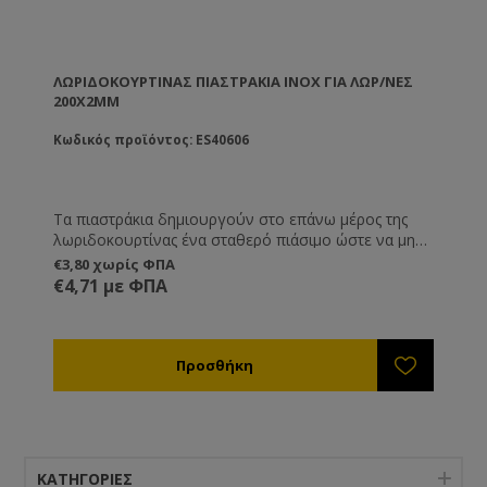
ΛΩΡΙΔΟΚΟΥΡΤΊΝΑΣ ΠΙΑΣΤΡΆΚΙΑ ΙΝΟΧ ΓΙΑ ΛΩΡ/ΝΕΣ
200X2MM
Κωδικός προϊόντος: ES40606
Τα πιαστράκια δημιουργούν στο επάνω μέρος της
λωριδοκουρτίνας ένα σταθερό πιάσιμο ώστε να μη
σκιστεί το πλαστικό . Αποτελούνται από δύο
€3,80 χωρίς ΦΠΑ
κομμάτια ανάμεσα στα οποία εγκλωβίζεται η
€4,71 με ΦΠΑ
λωριδοκουρτίνα. Για τη συγκράτησή τους μπορείτε
να χρησιμοποιήσετε βίδες Μ5*10 ή πιρτσινια.
ΚΑΤΗΓΟΡΊΕΣ