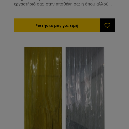
εργαστήριό σας, στην αποθήκη σας ή όπου αλλού
υπάρχει πρόβλημα. Αποτελεσματικός, οικονομικός
και καλαίσθητος τρόπος για να κρατήσετε τα έντομα
έξω από τους χώρους σας. Μπορούμε να σας
στείλουμε τις λωριδοκουρτίνες έτοιμες για
τοποθέτηση αρκεί να μας δώσετε το ολικό ύψος και
φάρδος της εισόδου που θέλετε να προστατέψετε.