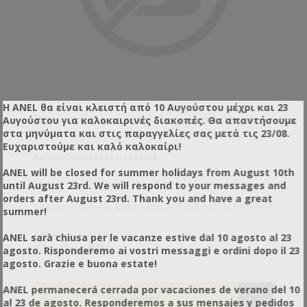
Η ANEL θα είναι κλειστή από 10 Αυγούστου μέχρι και 23
Αυγούστου για καλοκαιρινές διακοπές. Θα απαντήσουμε
ΛΩΡΙΔΟΚΟΥΡΤΊΝΑΣ ΚΡΕΜΆΣΤΡΑ ΑΝΟΞΕΙΔΩΤΗ 984
ΜΜ
στα μηνύματα και στις παραγγελίες σας μετά τις 23/08.
Ευχαριστούμε και καλό καλοκαίρι!
Κωδικός προϊόντος: ES40608
ANEL will be closed for summer holidays from August 10th
until August 23rd. We will respond to your messages and
orders after August 23rd. Thank you and have a great
Λωριδοκουρτίνας Κρεμάστρα ΑΝΟΞΕΙΔΩΤΗ 1968ΜΜ
summer!
€29,60 χωρίς ΦΠΑ
ANEL sarà chiusa per le vacanze estive dal 10 agosto al 23
€36,70 με ΦΠΑ
agosto. Risponderemo ai vostri messaggi e ordini dopo il 23
agosto. Grazie e buona estate!
ANEL permanecerá cerrada por vacaciones de verano del 10
al 23 de agosto. Responderemos a sus mensajes y pedidos