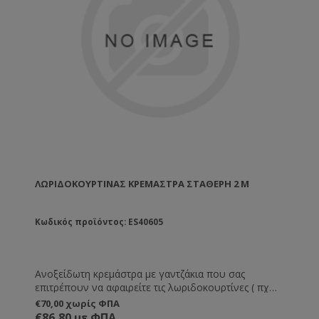
ΛΩΡΙΔΟΚΟΥΡΤΊΝΑΣ ΚΡΕΜΆΣΤΡΑ ΣΤΑΘΕΡΉ 2 M
Κωδικός προϊόντος: ES40605
Ανοξείδωτη κρεμάστρα με γαντζάκια που σας
επιτρέπουν να αφαιρείτε τις λωριδοκουρτίνες ( πχ
για να τις καθαρίσετε )
€70,00 χωρίς ΦΠΑ
€86,80 με ΦΠΑ