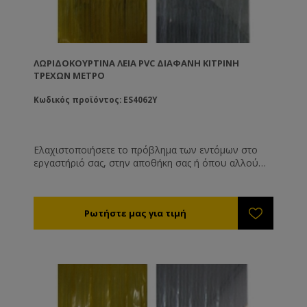
ΛΩΡΙΔΟΚΟΥΡΤΊΝΑ ΛΕΊΑ PVC ΔΙΆΦΑΝΗ ΚΊΤΡΙΝΗ
ΤΡΈΧΩΝ ΜΈΤΡΟ
Κωδικός προϊόντος: ES4062Y
Ελαχιστοποιήσετε το πρόβλημα των εντόμων στο
εργαστήριό σας, στην αποθήκη σας ή όπου αλλού
υπάρχει πρόβλημα. Αποτελεσματικός, οικονομικός
και καλαίσθητος τρόπος για να κρατήσετε τα έντομα
έξω από τους χώρους σας. Μπορούμε να σας
στείλουμε τις λωριδοκουρτίνες έτοιμες για
τοποθέτηση αρκεί να μας δώσετε το ολικό ύψος και
φάρδος της εισόδου που θέλετε να προστατέψετε.