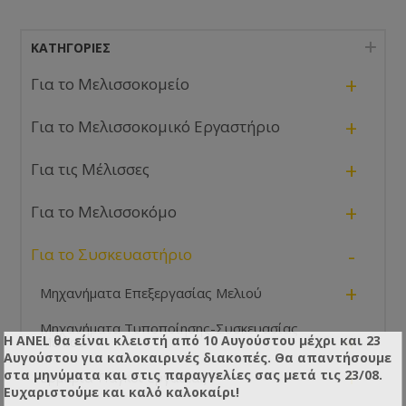
ΚΑΤΗΓΟΡΊΕΣ
+
Για το Μελισσοκομείο
+
Για το Μελισσοκομικό Εργαστήριο
+
Για τις Μέλισσες
+
Για το Μελισσοκόμο
-
Για το Συσκευαστήριο
+
Μηχανήματα Επεξεργασίας Μελιού
Μηχανήματα Τυποποίησης-Συσκευασίας
+
Η ANEL θα είναι κλειστή από 10 Αυγούστου μέχρι και 23
Μελιού
Αυγούστου για καλοκαιρινές διακοπές. Θα απαντήσουμε
+
στα μηνύματα και στις παραγγελίες σας μετά τις 23/08.
Ερμάρια-Πάγκοι Εργασίας
Ευχαριστούμε και καλό καλοκαίρι!