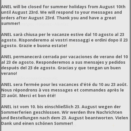
-
Υγειονομικού Ενδιαφέροντος
ANEL will be closed for summer holidays from August 10th
until August 23rd. We will respond to your messages and
Καθαριστικά - Απολυμαντικά
orders after August 23rd. Thank you and have a great
summer!
Νιπτήρες - Γούρνες - Λάντζες
+
ANEL sarà chiusa per le vacanze estive dal 10 agosto al 23
Λωριδοκουρτίνες - Αεροκουρτίνες
agosto. Risponderemo ai vostri messaggi e ordini dopo il 23
agosto. Grazie e buona estate!
Εντομοπαγίδες Συσκευαστηρίου
ANEL permanecerá cerrada por vacaciones de verano del 10
Σαπουνοδιανομείς
al 23 de agosto. Responderemos a sus mensajes y pedidos
Στεγνωτήρες Χεριών
después del 23 de agosto. Gracias y que tengan un buen
verano!
Είδη Ατομικής Υγιεινής
ANEL sera fermée pour les vacances d'été du 10 au 23 août.
+
Υλικά Συσκευασίας
Nous répondrons à vos messages et commandes après le
23 août. Merci et bon été!
+
Εξοπλισμός Χημικών Αναλύσεων
ANEL ist vom 10. bis einschließlich 23. August wegen der
Δείγματα Εγκαταστάσεων
Sommerferien geschlossen. Wir werden Ihre Nachrichten
und Bestellungen nach dem 23. August beantworten. Vielen
Dank und einen schönen Sommer!
+
Από & Γύρω από τη Μέλισσα