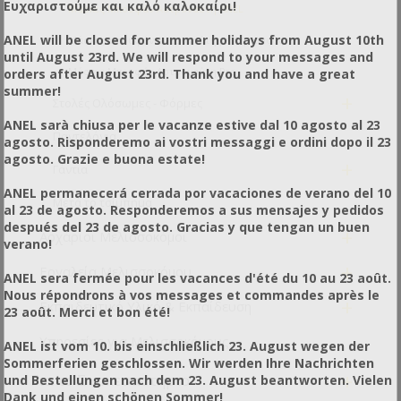
Ευχαριστούμε και καλό καλοκαίρι!
Μάσκες Μπουφάν Αστροναύτη ANEL
ANEL will be closed for summer holidays from August 10th
Μάσκες Μπουφάν Αστροναύτη με Αερισμούς
until August 23rd. We will respond to your messages and
Μάσκες Μπουφάν Αστροναύτη Pro
orders after August 23rd. Thank you and have a great
summer!
+
Στολές Ολόσωμες - Φόρμες
ANEL sarà chiusa per le vacanze estive dal 10 agosto al 23
Παντελόνια
agosto. Risponderemo ai vostri messaggi e ordini dopo il 23
agosto. Grazie e buona estate!
+
Γάντια
ANEL permanecerá cerrada por vacaciones de verano del 10
Μετά το τσίμπημα
al 23 de agosto. Responderemos a sus mensajes y pedidos
después del 23 de agosto. Gracias y que tengan un buen
+
Αρχάριοι Μελισσοκόμοι
verano!
+
Εργαλεία Μελισσοκόμου
ANEL sera fermée pour les vacances d'été du 10 au 23 août.
Nous répondrons à vos messages et commandes après le
+
Εκπαιδευτικό Υλικό & Εκπαίδευση
23 août. Merci et bon été!
Υπηρεσίες για Μελισσοκόμους
ANEL ist vom 10. bis einschließlich 23. August wegen der
Sommerferien geschlossen. Wir werden Ihre Nachrichten
+
Για το Συσκευαστήριο
und Bestellungen nach dem 23. August beantworten. Vielen
Dank und einen schönen Sommer!