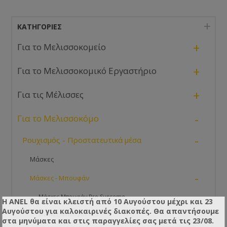
ΚΑΤΗΓΟΡΊΕΣ
+
Για το Μελισσοκομείο
+
Για το Μελισσοκομικό Εργαστήριο
+
Για τις Μέλισσες
-
Για το Μελισσοκόμο
-
Ρουχισμός - Προστατευτικά μέσα
Μάσκες
-
Μάσκες - Μπουφάν
Μάσκες Μπουφάν Pro Supreme
Η ANEL θα είναι κλειστή από 10 Αυγούστου μέχρι και 23
Αυγούστου για καλοκαιρινές διακοπές. Θα απαντήσουμε
Μάσκες Μπουφάν Pro
στα μηνύματα και στις παραγγελίες σας μετά τις 23/08.