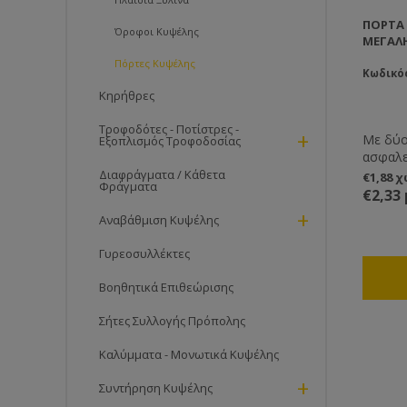
ΠΌΡΤΑ 
Όροφοι Κυψέλης
ΜΕΓΆΛ
Πόρτες Kυψέλης
Κωδικός
Κηρήθρες
Τροφοδότες - Ποτίστρες -
+
Με δύο 
Εξοπλισμός Τροφοδοσίας
ασφαλε
μεταφο
Διαφράγματα / Κάθετα
€1,88 
Φράγματα
προστα
€2,33
εναντί
+
Αναβάθμιση Κυψέλης
εισβολ
ότι μπ
Γυρεοσυλλέκτες
στην κ
πιθανό
Βοηθητικά Επιθεώρισης
Σήτες Συλλογής Πρόπολης
Καλύμματα - Μονωτικά Κυψέλης
+
Συντήρηση Κυψέλης