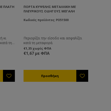
ΜΕ ΠΛΆΤΗ
ΠΌΡΤΑ ΚΥΨΈΛΗΣ ΜΕΤΑΛΛΙΚΉ ΜΕ
ΠΛΕΥΡΙΚΟΎΣ ΟΔΗΓΟΎΣ ΜΕΓΆΛΗ
Κωδικός προϊόντος: PO51500
ή κι
Περιορίζει την είσοδο και ασφαλίζει
κατά την
κατά τη μεταφορά.
€1,35 χωρίς ΦΠΑ
 κυψέλης
€1,67 με ΦΠΑ
αι άλλων
υς είναι
α πάνω
τε την