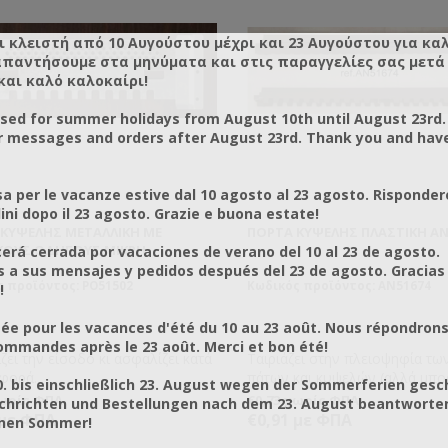
ι κλειστή από 10 Αυγούστου μέχρι και 23 Αυγούστου για κα
απαντήσουμε στα μηνύματα και στις παραγγελίες σας μετά τ
και καλό καλοκαίρι!
osed for summer holidays from August 10th until August 23rd.
r messages and orders after August 23rd. Thank you and hav
a per le vacanze estive dal 10 agosto al 23 agosto. Risponder
ni dopo il 23 agosto. Grazie e buona estate!
ΚΥΨΈΛΗΣ ΜΕΤΑΛΛΙΚΉ ΜΕ
ΠΌΡΤΑ ΚΥΨΈΛΗΣ ΠΛΑΣΤΙΚΉ AN
ΚΟΎΣ ΟΔΗΓΟΎΣ ΜΙΚΡΉ
rá cerrada por vacaciones de verano del 10 al 23 de agosto.
a sus mensajes y pedidos después del 23 de agosto. Gracias
 προϊόντος: PO51502
Κωδικός προϊόντος: AN51674
!
ée pour les vacances d'été du 10 au 23 août. Nous répondrons
mmandes après le 23 août. Merci et bon été!
ζει την είσοδο κι ασφαλίζει κατά
Ταιριάζει στην πλειοψηφία τω
αφορά.
πάτων και κυψελών (αλλά μπορ
0. bis einschließlich 23. August wegen der Sommerferien gesc
να τις κόψετε εάν έχετε πιο μι
χωρίς ΦΠΑ
€0,73 χωρίς ΦΠΑ
chrichten und Bestellungen nach dem 23. August beantworten
εισόδους στις κυψέλες σας). Α
 με ΦΠΑ
€0,91 με ΦΠΑ
önen Sommer!
πλήρως την παραδοσιακή ξύλι