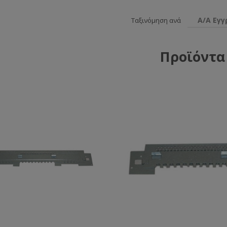
Α/Α Εγ
Ταξινόμηση ανά
Προϊόντα