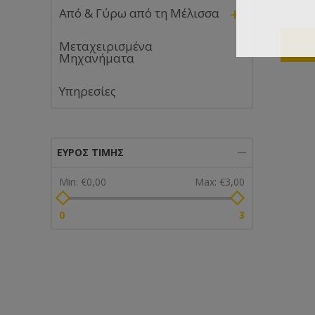
+
Από & Γύρω από τη Μέλισσα
Μεταχειρισμένα
Μηχανήματα
Υπηρεσίες
ΕΎΡΟΣ ΤΙΜΉΣ
Min:
€0,00
Max:
€3,00
0
3