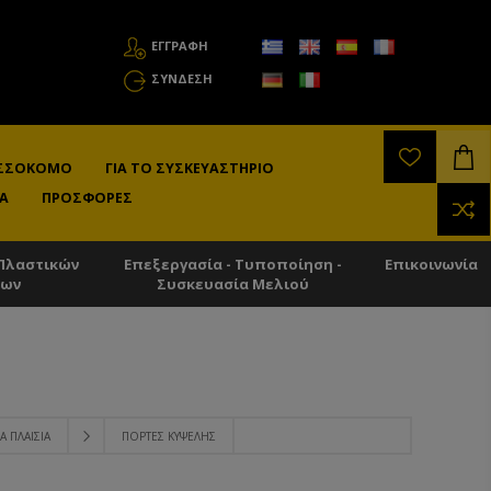
ΕΓΓΡΑΦΗ
ΣΎΝΔΕΣΗ
ΛΙΣΣΟΚΌΜΟ
ΓΙΑ ΤΟ ΣΥΣΚΕΥΑΣΤΉΡΙΟ
Α
ΠΡΟΣΦΟΡΈΣ
Πλαστικών
Επεξεργασία - Τυποποίηση -
Επικοινωνία
των
Συσκευασία Μελιού
Α ΠΛΑΊΣΙΑ
ΠΌΡΤΕΣ KΥΨΈΛΗΣ