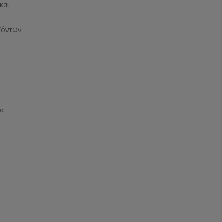
και
ϊόντων
ία