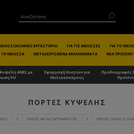
 ΜΕΛΙΣΣΟΚΟΜΙΚΌ ΕΡΓΑΣΤΉΡΙΟ
ΓΙΑ ΤΙΣ ΜΈΛΙΣΣΕΣ
ΓΙΑ ΤΟ ΜΕ
 ΤΗ ΜΈΛΙΣΣΑ
ΜΕΤΑΧΕΙΡΙΣΜΈΝΑ ΜΗΧΑΝΉΜΑΤΑ
ΝΈΑ ΠΡΟΪΌΝΤ
 Κυψέλη ANEL με
Εφαρμογή Κινητών για
Προδιαγραφές 
νωση PU
Μελισσοκόμους
Προϊόν
ΠΌΡΤΕΣ KΥΨΈΛΗΣ
ΟΜΕΊΟ
ΚΥΨΈΛΕΣ ΚΑΙ ΤΑ ΕΞΑΡΤΉΜΑΤΑ ΤΟΥΣ
ΚΥΨΈΛΕΣ ΞΎΛΙΝΕΣ & ΞΎΛΙΝ