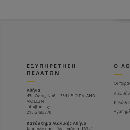
ΕΞΥΠΗΡΕΤΗΣΗ
Ο Λ
ΠΕΛΑΤΩΝ
Οι παρα
Αθήνα
Διευθύν
45η Οδός, Νο6, 13341 ΒΙΟ.ΠΑ. ΑΝΩ
ΛΙΟΣΙΩΝ
Καλάθι 
info@anel.gr
Αγαπημ
210-2483870
Kατάστημα Λιανικής Αθήνα
Καππαδοκίας 1, Άνω Λιόσια, 13341