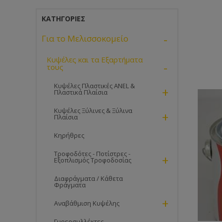
ΚΑΤΗΓΟΡΊΕΣ
-
Για το Μελισσοκομείο
Κυψέλες και τα Εξαρτήματα
-
τους
Κυψέλες Πλαστικές ANEL &
+
Πλαστικά Πλαίσια
Κυψέλες Ξύλινες & Ξύλινα
+
Πλαίσια
Κηρήθρες
Τροφοδότες - Ποτίστρες -
+
Εξοπλισμός Τροφοδοσίας
Διαφράγματα / Κάθετα
Φράγματα
+
Αναβάθμιση Κυψέλης
Γυρεοσυλλέκτες