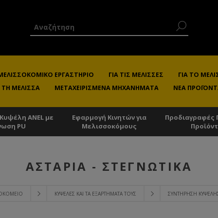
 ΜΕΛΙΣΣΟΚΟΜΙΚΌ ΕΡΓΑΣΤΉΡΙΟ
ΓΙΑ ΤΙΣ ΜΈΛΙΣΣΕΣ
ΓΙΑ ΤΟ ΜΕ
 ΤΗ ΜΈΛΙΣΣΑ
ΜΕΤΑΧΕΙΡΙΣΜΈΝΑ ΜΗΧΑΝΉΜΑΤΑ
ΝΈΑ ΠΡΟΪΌΝΤ
 Κυψέλη ANEL με
Εφαρμογή Κινητών για
Προδιαγραφές 
νωση PU
Μελισσοκόμους
Προϊόν
ΑΣΤΆΡΙΑ - ΣΤΕΓΝΩΤΙΚΆ
ΣΟΚΟΜΕΊΟ
ΚΥΨΈΛΕΣ ΚΑΙ ΤΑ ΕΞΑΡΤΉΜΑΤΑ ΤΟΥΣ
ΣΥΝΤΉΡΗΣΗ ΚΥΨΈΛΗ