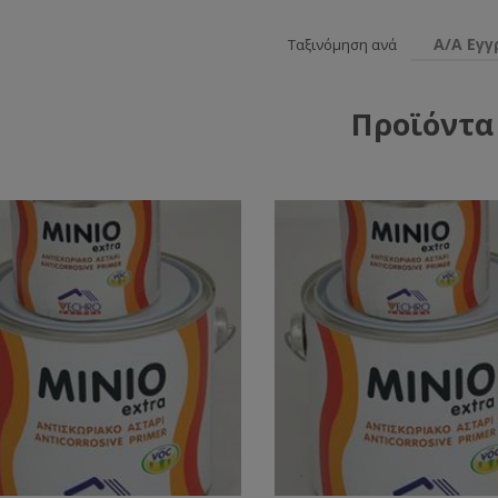
Α/Α Εγ
Ταξινόμηση ανά
Προϊόντα