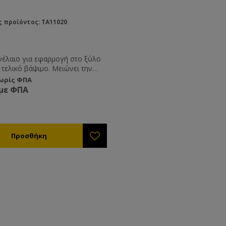
 προϊόντος: TA11020
νέλαιο για εφαρμογή στο ξύλο
 τελικό βάψιμο. Μειώνει την
φηση από το ξύλο του ασταριού
χωρίς ΦΠΑ
χρώματος με αποτέλεσμα να
 με ΦΠΑ
οικονομία σε αυτά τα υλικά (
στίζουν περισσότερο από το
ο ).