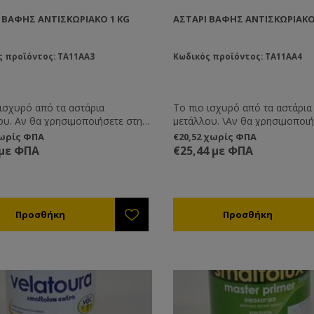
 ΒΑΦΉΣ ΑΝΤΙΣΚΩΡΙΑΚΌ 1 KG
ΑΣΤΆΡΙ ΒΑΦΉΣ ΑΝΤΙΣΚΩΡΙΑΚΌ
ς προϊόντος: TA11AA3
Κωδικός προϊόντος: TA11AA4
 ισχυρό από τα αστάρια
Το πιο ισχυρό από τα αστάρια
ου. Αν θα χρησιμοποιήσετε στη
μετάλλου. \Αν θα χρησιμοποιήσετε στη
ια χρώματα μετάλλου τότε αυτό
συνέχεια χρώματα μετάλλου τ
χωρίς ΦΠΑ
€20,52 χωρίς ΦΠΑ
ο πιο ισχυρό αστάρι. Συνδυάζεται
είναι το πιο ισχυρό αστάρι. Σ
 με ΦΠΑ
€25,44 με ΦΠΑ
κούς διαλύτες. Δε συνδυάζεται
με χημικούς διαλύτες. Δε συν
.
με νερό.