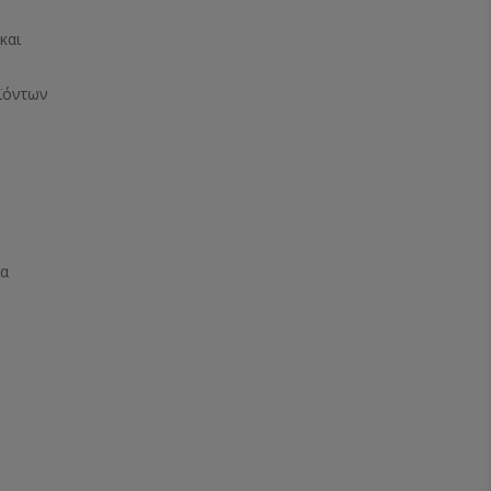
και
ϊόντων
ία