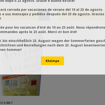
ni dopo il 23 agosto. Grazie e buona estate!
α. Αν θα χρησιμοποιήσετε στη
χρώματα. Αν θα χρησιμοποιήσ
ια χρώματα μετάλλου τότε αυτό
συνέχεια χρώματα οικολογικα
rá cerrada por vacaciones de verano del 10 al 23 de agosto.
ο αστάρι που χρειάζεστε.
είναι το αστάρι που χρειάζεστε
a sus mensajes y pedidos después del 23 de agosto. Gracias
εται με χημικούς διαλύτες. Δε
Συνδυάζεται με νερό. Δε συνδ
!
ζεται με νερό.
με χημικούς διαλύτες.
ée pour les vacances d'été du 10 au 23 août. Nous répondrons
mmandes après le 23 août. Merci et bon été!
0. bis einschließlich 23. August wegen der Sommerferien gesc
chrichten und Bestellungen nach dem 23. August beantworten
önen Sommer!
Ο 0,80LT