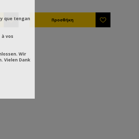
ετε στη
χρώματα. Αν θα χρησιμοποιήσετε στη
 τότε αυτό
συνέχεια χρώματα οικολογικα τότε αυτό
.
είναι το αστάρι που χρειάζεστε.
 y que tengan
υάζεται
Συνδυάζεται με νερό. Δε συνδυάζεται
με χημικούς διαλύτες.
 à vos
hlossen. Wir
. Vielen Dank