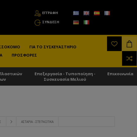
ΕΓΓΡΑΦΗ
ΣΎΝΔΕΣΗ
ΛΙΣΣΟΚΌΜΟ
ΓΙΑ ΤΟ ΣΥΣΚΕΥΑΣΤΉΡΙΟ
Α
ΠΡΟΣΦΟΡΈΣ
Πλαστικών
Επεξεργασία - Τυποποίηση -
Επικοινωνία
των
Συσκευασία Μελιού
Σ
ΑΣΤΆΡΙΑ - ΣΤΕΓΝΩΤΙΚΆ