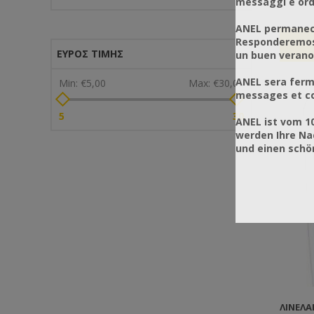
messaggi e ordi
χρώματ
συνέχε
ANEL permanece
είναι τ
Responderemos 
Συνδυάζ
ΕΎΡΟΣ ΤΙΜΉΣ
un buen verano
συνδυά
ANEL sera ferm
Min:
€5,00
Max:
€30,00
messages et co
5
30
ANEL ist vom 1
werden Ihre Na
und einen sch
ΛΙΝΈΛΑΙ