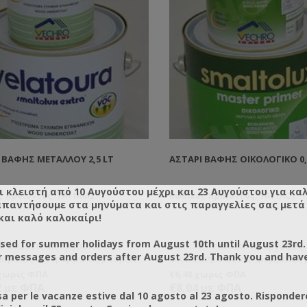
 ΒΑΦΉΣ ΜΕΤΆΛΛΟΥ 2,5 LT
ΑΣΤΆΡΙ ΒΑΦΉΣ ΟΙΚΟΛΟΓΙΚΌ 0,
ι κλειστή από 10 Αυγούστου μέχρι και 23 Αυγούστου για κα
ς προϊόντος: TA11AM2
Κωδικός προϊόντος: TA11AO1
απαντήσουμε στα μηνύματα και στις παραγγελίες σας μετά τ
και καλό καλοκαίρι!
osed for summer holidays from August 10th until August 23rd.
λειώσετε τις εργασίες
Αφού τελειώσετε τις εργασίες
r messages and orders after August 23rd. Thank you and hav
σματος και τριψίματος μπορείτε
στοκαρίσματος και τριψίματος 
νήσετε το βάψιμο. Το αστάρι
να ξεκινήσετε το βάψιμο. Τα α
 χωρίς ΦΠΑ
€6,48 χωρίς ΦΠΑ
ο πρώτο υλικό που θα περάσετε.
είναι το πρώτο υλικό που θα 
2 με ΦΠΑ
€8,04 με ΦΠΑ
a per le vacanze estive dal 10 agosto al 23 agosto. Risponder
πό τα αστάρια βάφετε με τα
Πάνω από τα αστάρια βάφετε μ