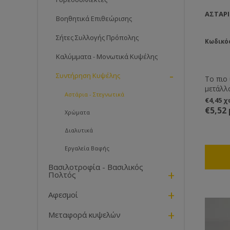
ΑΣΤΆΡΙ
Βοηθητικά Επιθεώρισης
Σήτες Συλλογής Πρόπολης
Κωδικό
Καλύμματα - Μονωτικά Κυψέλης
-
Συντήρηση Κυψέλης
Το πιο
μετάλλ
Αστάρια - Στεγνωτικά
συνέχε
€4,45 
είναι τ
€5,52
Χρώματα
με χημι
με νερό
Διαλυτικά
Εργαλεία Βαφής
Βασιλοτροφία - Βασιλικός
+
Πολτός
+
Αφεσμοί
+
Μεταφορά κυψελών