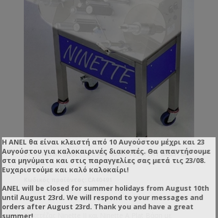
Η ANEL θα είναι κλειστή από 10 Αυγούστου μέχρι και 23
Αυγούστου για καλοκαιρινές διακοπές. Θα απαντήσουμε
ΕΤΙΚΕΤΈΖΑΣ NINETTE IΙ ΚΑΙ NINETTE A PLAT ΒΆΣΗ ΜΕ
στα μηνύματα και στις παραγγελίες σας μετά τις 23/08.
ΡΌΔΕΣ
Ευχαριστούμε και καλό καλοκαίρι!
Κωδικός προϊόντος: CA40491
ANEL will be closed for summer holidays from August 10th
until August 23rd. We will respond to your messages and
orders after August 23rd. Thank you and have a great
Ετικετέζας Ninette IΙ και Ninette A Plat Βάση με
summer!