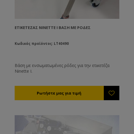
ΕΤΙΚΕΤΈΖΑΣ NINETTE I ΒΆΣΗ ΜΕ ΡΌΔΕΣ
Κωδικός προϊόντος: LT40490
Βάση με ενσωματωμένες ρόδες για την ετικετέζα
Ninette I.