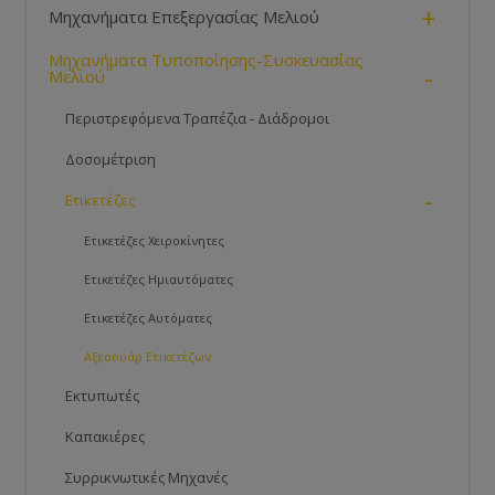
+
Μηχανήματα Επεξεργασίας Μελιού
Μηχανήματα Τυποποίησης-Συσκευασίας
-
Μελιού
Περιστρεφόμενα Τραπέζια - Διάδρομοι
Δοσομέτριση
-
Ετικετέζες
Ετικετέζες Χειροκίνητες
Ετικετέζες Ημιαυτόματες
Ετικετέζες Αυτόματες
Αξεσουάρ Ετικετέζων
Εκτυπωτές
Καπακιέρες
Συρρικνωτικές Μηχανές