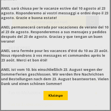
Ρόδες.
ANEL sarà chiusa per le vacanze estive dal 10 agosto al 23
agosto. Risponderemo ai vostri messaggi e ordini dopo il 23
agosto. Grazie e buona estate!
ANEL permanecerá cerrada por vacaciones de verano del 10
al 23 de agosto. Responderemos a sus mensajes y pedidos
después del 23 de agosto. Gracias y que tengan un buen
verano!
ΚΑΤΗΓΟΡΊΕΣ
ANEL sera fermée pour les vacances d'été du 10 au 23 août.
Nous répondrons à vos messages et commandes après le
+
Για το Μελισσοκομείο
23 août. Merci et bon été!
+
Για το Μελισσοκομικό Εργαστήριο
ANEL ist vom 10. bis einschließlich 23. August wegen der
Sommerferien geschlossen. Wir werden Ihre Nachrichten
und Bestellungen nach dem 23. August beantworten. Vielen
+
Για τις Μέλισσες
Dank und einen schönen Sommer!
+
Για το Μελισσοκόμο
-
Για το Συσκευαστήριο