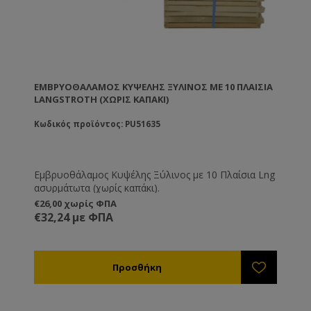
ΕΜΒΡΥΟΘΆΛΑΜΟΣ ΚΥΨΈΛΗΣ ΞΎΛΙΝΟΣ ΜΕ 10 ΠΛΑΊΣΙΑ
LANGSTROTH (ΧΩΡΊΣ ΚΑΠΆΚΙ)
Κωδικός προϊόντος: PU51635
Εμβρυοθάλαμος Κυψέλης Ξύλινος με 10 Πλαίσια Lng
ασυρμάτωτα (χωρίς καπάκι).
€26,00 χωρίς ΦΠΑ
€32,24 με ΦΠΑ