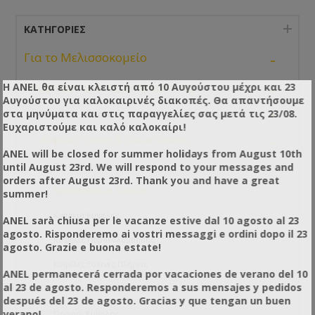
ΚΑΤΗΓΟΡΊΕΣ
-
Για το Μελισσοκομείο
-
Η ANEL θα είναι κλειστή από 10 Αυγούστου μέχρι και 23
Κυψέλες και τα Εξαρτήματα τους
Αυγούστου για καλοκαιρινές διακοπές. Θα απαντήσουμε
+
στα μηνύματα και στις παραγγελίες σας μετά τις 23/08.
Κυψέλες Πλαστικές ANEL & Πλαστικά Πλαίσια
Ευχαριστούμε και καλό καλοκαίρι!
-
Κυψέλες Ξύλινες & Ξύλινα Πλαίσια
ANEL will be closed for summer holidays from August 10th
until August 23rd. We will respond to your messages and
Πάτοι Κυψέλες
orders after August 23rd. Thank you and have a great
Εμβρυοθάλαμοι Κυψέλης
summer!
Καπάκια Κυψέλης
ANEL sarà chiusa per le vacanze estive dal 10 agosto al 23
agosto. Risponderemo ai vostri messaggi e ordini dopo il 23
Κυψέλες Παρακολούθησης
agosto. Grazie e buona estate!
Κυψέλες Ξύλινες Πλήρεις
ANEL permanecerá cerrada por vacaciones de verano del 10
al 23 de agosto. Responderemos a sus mensajes y pedidos
Πλαίσια Ξύλινα
después del 23 de agosto. Gracias y que tengan un buen
verano!
Όροφοι Κυψέλης