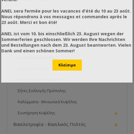
Πόρτες Kυψέλης
ANEL sera fermée pour les vacances d'été du 10 au 23 août.
Nous répondrons à vos messages et commandes après le
Κηρήθρες
23 août. Merci et bon été!
Τροφοδότες - Ποτίστρες - Εξοπλισμός
ANEL ist vom 10. bis einschließlich 23. August wegen der
+
Τροφοδοσίας
Sommerferien geschlossen. Wir werden Ihre Nachrichten
und Bestellungen nach dem 23. August beantworten. Vielen
Διαφράγματα / Κάθετα Φράγματα
Dank und einen schönen Sommer!
+
Αναβάθμιση Κυψέλης
Γυρεοσυλλέκτες
Βοηθητικά Επιθεώρισης
Σήτες Συλλογής Πρόπολης
Καλύμματα - Μονωτικά Κυψέλης
+
Συντήρηση Κυψέλης
+
Βασιλοτροφία - Βασιλικός Πολτός