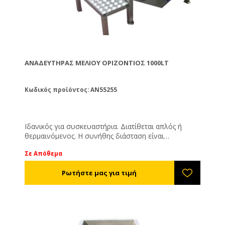
ΑΝΑΔΕΥΤΉΡΑΣ ΜΕΛΙΟΎ ΟΡΙΖΌΝΤΙΟΣ 1000LT
Κωδικός προϊόντος: AN55255
Ιδανικός για συσκευαστήρια. Διατίθεται απλός ή
θερμαινόμενος. Η συνήθης διάσταση είναι
3,00*0,40*0,60εκ. αλλά είναι ευέλικτος και μπορεί να
Σε Απόθεμα
κατασκευαστεί ανάλογα με τις δικές σας ανάγκες. 2Hp
μοτέρ, τριφασικό ρεύμα, 140rpm.