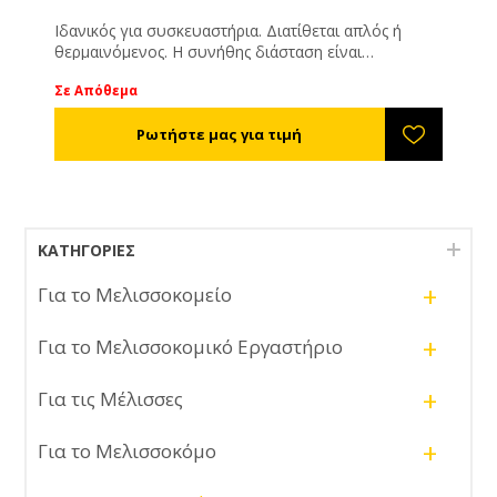
Ιδανικός για συσκευαστήρια. Διατίθεται απλός ή
θερμαινόμενος. Η συνήθης διάσταση είναι
2,00*0,40*0,60εκ. αλλά είναι ευέλικτος και μπορεί να
Σε Απόθεμα
κατασκευαστεί ανάλογα με τις δικές σας ανάγκες. 2Hp
μοτέρ, τριφασικό ρεύμα, 140rpm.
ΚΑΤΗΓΟΡΊΕΣ
+
Για το Μελισσοκομείο
+
Για το Μελισσοκομικό Εργαστήριο
+
Για τις Μέλισσες
+
Για το Μελισσοκόμο