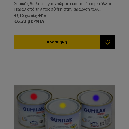
Χημικός διαλύτης για χρώματα και αστάρια μετάλλου.
Πέραν από την προσθήκη στην αραίωση των
ασταριών και των χρωμάτων μπορείτε να τα
€5,10 χωρίς ΦΠΑ
χρησιμοποιήσετε και για να καθαρίσετε τα εργαλεία
€6,32 με ΦΠΑ
βαφής .