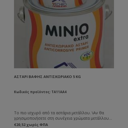
ΑΣΤΆΡΙ ΒΑΦΉΣ ΑΝΤΙΣΚΩΡΙΑΚΌ 5 KG
Κωδικός προϊόντος: TA11AA4
Το πιο ισχυρό από τα αστάρια μετάλλου. \Αν θα
χρησιμοποιήσετε στη συνέχεια χρώματα μετάλλου
τότε αυτό είναι το πιο ισχυρό αστάρι. Συνδυάζεται
€20,52 χωρίς ΦΠΑ