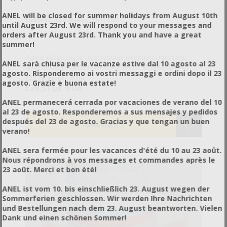
ANEL will be closed for summer holidays from August 10th
Κωδικός προϊόντος: TA11AO2
until August 23rd. We will respond to your messages and
orders after August 23rd. Thank you and have a great
summer!
Αφού τελειώσετε τις εργασίες στοκαρίσματος και
ANEL sarà chiusa per le vacanze estive dal 10 agosto al 23
τριψίματος μπορείτε να ξεκινήσετε το βάψιμο. Τα
agosto. Risponderemo ai vostri messaggi e ordini dopo il 23
αστάρι είναι το πρώτο υλικό που θα περάσετε. Πάνω
€23,80 χωρίς ΦΠΑ
agosto. Grazie e buona estate!
από τα αστάρια βάφετε με τα χρώματα. Αν θα
€29,51 με ΦΠΑ
χρησιμοποιήσετε στη συνέχεια χρώματα οικολογικα
ANEL permanecerá cerrada por vacaciones de verano del 10
τότε αυτό είναι το αστάρι που χρειάζεστε.
al 23 de agosto. Responderemos a sus mensajes y pedidos
Συνδυάζεται με νερό. Δε συνδυάζεται με χημικούς
después del 23 de agosto. Gracias y que tengan un buen
διαλύτες.
verano!
ANEL sera fermée pour les vacances d'été du 10 au 23 août.
Nous répondrons à vos messages et commandes après le
23 août. Merci et bon été!
ANEL ist vom 10. bis einschließlich 23. August wegen der
Sommerferien geschlossen. Wir werden Ihre Nachrichten
und Bestellungen nach dem 23. August beantworten. Vielen
Dank und einen schönen Sommer!