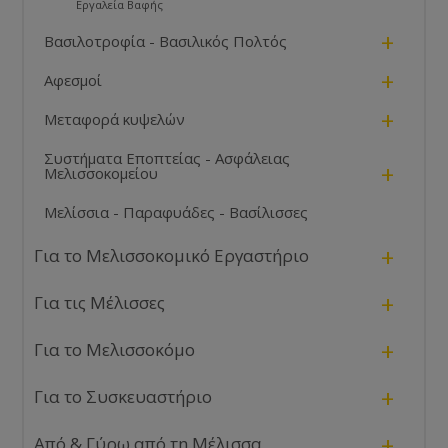
Εργαλεία Βαφής
+
Βασιλοτροφία - Βασιλικός Πολτός
+
Αφεσμοί
+
Μεταφορά κυψελών
Συστήματα Εποπτείας - Ασφάλειας
+
Μελισσοκομείου
Μελίσσια - Παραφυάδες - Βασίλισσες
+
Για το Μελισσοκομικό Εργαστήριο
+
Για τις Μέλισσες
+
Για το Μελισσοκόμο
+
Για το Συσκευαστήριο
+
Από & Γύρω από τη Μέλισσα