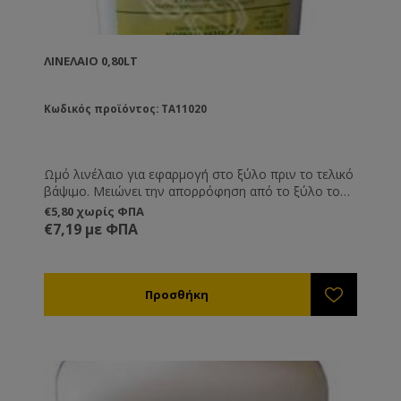
ΛΙΝΈΛΑΙΟ 0,80LT
Κωδικός προϊόντος: TA11020
Ωμό λινέλαιο για εφαρμογή στο ξύλο πριν το τελικό
βάψιμο. Μειώνει την απορρόφηση από το ξύλο του
ασταριού ή του χρώματος με αποτέλεσμα να έχουμε
€5,80 χωρίς ΦΠΑ
οικονομία σε αυτά τα υλικά ( που κοστίζουν
€7,19 με ΦΠΑ
περισσότερο από το λινέλαιο ).