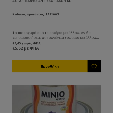
ΑΣΤΆΡΙ ΒΑΦΉΣ ΑΝΤΙΣΚΩΡΙΑΚΌ 1 KG
Κωδικός προϊόντος: TA11AA3
Το πιο ισχυρό από τα αστάρια μετάλλου. Αν θα
χρησιμοποιήσετε στη συνέχεια χρώματα μετάλλου
τότε αυτό είναι το πιο ισχυρό αστάρι. Συνδυάζεται
€4,45 χωρίς ΦΠΑ
με χημικούς διαλύτες. Δε συνδυάζεται με νερό.
€5,52 με ΦΠΑ