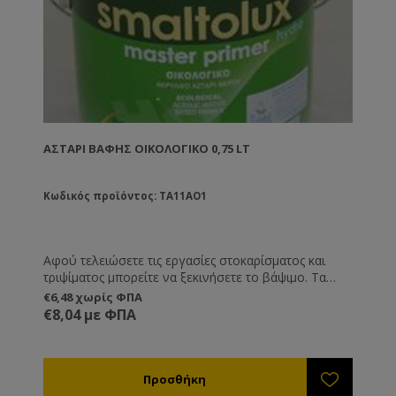
ΑΣΤΆΡΙ ΒΑΦΉΣ ΟΙΚΟΛΟΓΙΚΌ 0,75 LT
Κωδικός προϊόντος: TA11AO1
Αφού τελειώσετε τις εργασίες στοκαρίσματος και
τριψίματος μπορείτε να ξεκινήσετε το βάψιμο. Τα
αστάρι είναι το πρώτο υλικό που θα περάσετε. Πάνω
€6,48 χωρίς ΦΠΑ
από τα αστάρια βάφετε με τα χρώματα. Αν θα
€8,04 με ΦΠΑ
χρησιμοποιήσετε στη συνέχεια χρώματα οικολογικα
τότε αυτό είναι το αστάρι που χρειάζεστε.
Συνδυάζεται με νερό. Δε συνδυάζεται με χημικούς
διαλύτες.