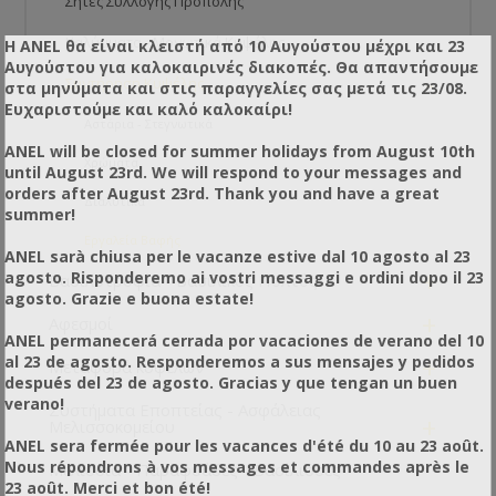
Σήτες Συλλογής Πρόπολης
Καλύμματα - Μονωτικά Κυψέλης
Η ANEL θα είναι κλειστή από 10 Αυγούστου μέχρι και 23
Αυγούστου για καλοκαιρινές διακοπές. Θα απαντήσουμε
-
Συντήρηση Κυψέλης
στα μηνύματα και στις παραγγελίες σας μετά τις 23/08.
Ευχαριστούμε και καλό καλοκαίρι!
Αστάρια - Στεγνωτικά
ANEL will be closed for summer holidays from August 10th
Χρώματα
until August 23rd. We will respond to your messages and
orders after August 23rd. Thank you and have a great
Διαλυτικά
summer!
Εργαλεία Βαφής
ANEL sarà chiusa per le vacanze estive dal 10 agosto al 23
+
agosto. Risponderemo ai vostri messaggi e ordini dopo il 23
Βασιλοτροφία - Βασιλικός Πολτός
agosto. Grazie e buona estate!
+
Αφεσμοί
ANEL permanecerá cerrada por vacaciones de verano del 10
+
al 23 de agosto. Responderemos a sus mensajes y pedidos
Μεταφορά κυψελών
después del 23 de agosto. Gracias y que tengan un buen
verano!
Συστήματα Εποπτείας - Ασφάλειας
+
Μελισσοκομείου
ANEL sera fermée pour les vacances d'été du 10 au 23 août.
Nous répondrons à vos messages et commandes après le
Μελίσσια - Παραφυάδες - Βασίλισσες
23 août. Merci et bon été!