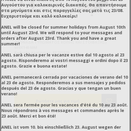
Αυγούστου για καλοκαιρινές διακοπές. Θα απαντήσουμε
στα μηνύματα και στις παραγγελίες σας μετά τις 23/08.
Ευχαριστούμε και καλό καλοκαίρι!
ANEL will be closed for summer holidays from August 10th
until August 23rd. We will respond to your messages and
ΚΗΡΗΘΡΟΠΟΙΕΊΟ ΠΡΕΣΣΑΡΙΣΤΉΣ ΚΗΡΉΘΡΑΣ
orders after August 23rd. Thank you and have a great
(ΜΟΝΆΔΑ ΤΥΠΏΜΑΤΟΣ ΚΟΠΉΣ ΚΑΙ ΣΤΟΊΒΑΞΗΣ)
summer!
610X140 MM
Κωδικός προϊόντος: RE70102B
ANEL sarà chiusa per le vacanze estive dal 10 agosto al 23
agosto. Risponderemo ai vostri messaggi e ordini dopo il 23
agosto. Grazie e buona estate!
Παραλαμβάνει το ίσιο φύλλο κεριού που παρήγαγε
ANEL permanecerá cerrada por vacaciones de verano del 10
η μονάδα RE70102A κι αφού το τυπώσει το κόβει
al 23 de agosto. Responderemos a sus mensajes y pedidos
στο επιθυμητό φάρδος ( Μηχανικά ) και μήκος (
después del 23 de agosto. Gracias y que tengan un buen
ψηφιακά ) και στοιβάζει το ένα κομμένο φύλλο
verano!
έτοιμης τεχνητής κηρήθρας πάνω στο άλλο. Όταν
φτάσει στον επιθυμητό κύκλο παραγωγής παράγει
ANEL sera fermée pour les vacances d'été du 10 au 23 août.
ένα διακριτικό ήχο. Μαζί με το μηχάνημα παραγωγής
Nous répondrons à vos messages et commandes après le
φύλλου φτάνει σε δυναμικότητα έως και 50 Κγ/ωρα.
23 août. Merci et bon été!
ANEL ist vom 10. bis einschließlich 23. August wegen der