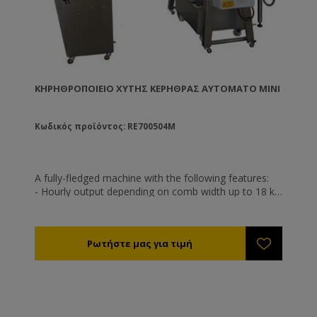
ΚΗΡΗΘΡΟΠΟΙΕΊΟ ΧΥΤΉΣ ΚΕΡΉΘΡΑΣ ΑΥΤΌΜΑΤΟ MINI
Κωδικός προϊόντος: RE700504M
Α fully-fledged machine with the following features:
- Hourly output depending on comb width up to 18 kg
per hour with "Dadant" dimension (correspondingly
less for narrower comb widths).
- Roller width/length 400 mm, e.g. for a line with the
dimensions Deutsch- Normal, Zander or Dadant.
- Standard cell size 5,4 mm (+/- 0,05 mm). Any other
cell size is available at extra cost. Should the rollers be
damaged, they can be repaired at a reasonable price.
No new purchase necessary!
- Wax melting tank with 70 litres capacity (without