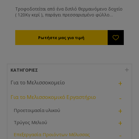
Τροφοδοτείται από ένα διπλό θερμαινόμενο δοχείο
( 120Κγ κερί ), παράγει πρεσσαρισμένο φύλλο
πάχους 3mm το οποίο μαζεύει σε ρολό στο
τελείωμά του. Μαζί με τη μονάδα Τυπώματος Κοπής
και Στοίβαξης φτάνει σε δυναμικότητα έως και 50 Κγ/
ωρα.
ΚΑΤΗΓΟΡΊΕΣ
+
Για το Μελισσοκομείο
-
Για το Μελισσοκομικό Εργαστήριο
+
Προετοιμασία υλικού
+
Τρύγος Μελιού
-
Επεξεργασία Προιόντων Μέλισσας