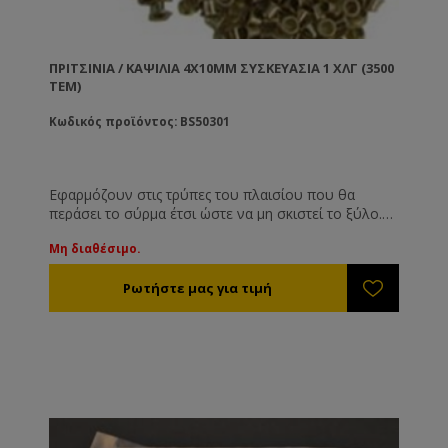
ΠΡΙΤΣΊΝΙΑ / ΚΑΨΊΛΙΑ 4X10MM ΣΥΣΚΕΥΑΣΊΑ 1 ΧΛΓ (3500
ΤΕΜ)
Κωδικός προϊόντος: BS50301
Εφαρμόζουν στις τρύπες του πλαισίου που θα
περάσει το σύρμα έτσι ώστε να μη σκιστεί το ξύλο.
Το σύρμα των πλαισίων λόγω του τεντώματος και
Μη διαθέσιμο.
λόγω του βάρους της κηρήθρας έχει την τάση να
εισχωρεί μέσα στο ξύλο. Έτσι το σύρμα χαλαρώνει
και η κηρήθρα καταστρέφεται.