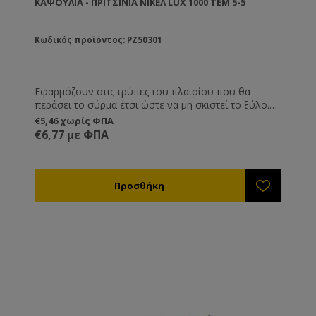
KΑΨΟΎΛΙΑ - ΠΡΙΤΣΊΝΙΑ ΝΙΚΕΛ LUX 1000 ΤΕΜ 5-5
Κωδικός προϊόντος: PZ50301
Εφαρμόζουν στις τρύπες του πλαισίου που θα
περάσει το σύρμα έτσι ώστε να μη σκιστεί το ξύλο.
Το σύρμα των πλαισίων λόγω του τεντώματος και
€5,46 χωρίς ΦΠΑ
λόγω του βάρους της κηρήθρας έχει την τάση να
€6,77 με ΦΠΑ
εισχωρεί μέσα στο ξύλο. Έτσι το σύρμα χαλαρώνει
και η κηρήθρα καταστρέφεται.