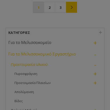
1
2
3
ΚΑΤΗΓΟΡΊΕΣ
+
Για το Μελισσοκομείο
-
Για το Μελισσοκομικό Εργαστήριο
-
Προετοιμασία υλικού
+
Πυροσφράγιση
+
Προετοιμασία Πλαισίων
Απολύμανση
Βίδες