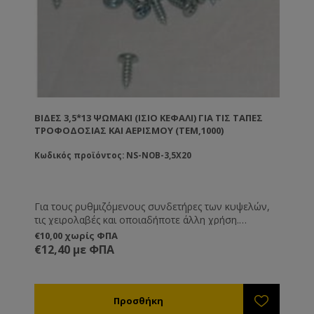
ΒΊΔΕΣ 3,5*13 ΨΩΜΆΚΙ (ΊΣΙΟ ΚΕΦΆΛΙ) ΓΙΑ ΤΙΣ ΤΆΠΕΣ
ΤΡΟΦΟΔΟΣΊΑΣ ΚΑΙ ΑΕΡΙΣΜΟΎ (ΤΕΜ,1000)
Κωδικός προϊόντος: NS-NOB-3,5X20
Για τους ρυθμιζόμενους συνδετήρες των κυψελών,
τις χειρολαβές και οποιαδήποτε άλλη χρήση.
Επίπεδες.
€10,00 χωρίς ΦΠΑ
€12,40 με ΦΠΑ