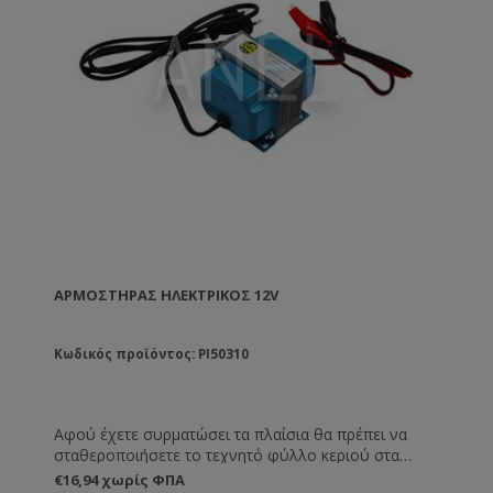
ΑΡΜΟΣΤΉΡΑΣ ΗΛΕΚΤΡΙΚΌΣ 12V
Κωδικός προϊόντος: PI50310
Αφού έχετε συρματώσει τα πλαίσια θα πρέπει να
σταθεροποιήσετε το τεχνητό φύλλο κεριού στα
σύρματα . Η καλή εισαγωγή του σύρματος στο
€16,94 χωρίς ΦΠΑ