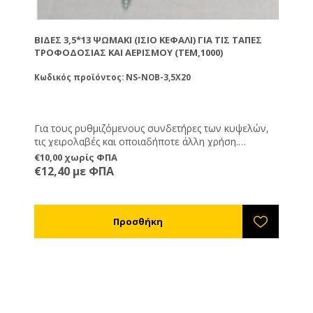
ΒΊΔΕΣ 3,5*13 ΨΩΜΆΚΙ (ΊΣΙΟ ΚΕΦΆΛΙ) ΓΙΑ ΤΙΣ ΤΆΠΕΣ
ΤΡΟΦΟΔΟΣΊΑΣ ΚΑΙ ΑΕΡΙΣΜΟΎ (ΤΕΜ,1000)
Κωδικός προϊόντος: NS-NOB-3,5X20
Για τους ρυθμιζόμενους συνδετήρες των κυψελών,
τις χειρολαβές και οποιαδήποτε άλλη χρήση.
Επίπεδες.
€10,00 χωρίς ΦΠΑ
€12,40 με ΦΠΑ