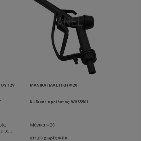
ΟΎ 12V
ΜΆΝΙΚΑ ΠΛΑΣΤΙΚΉ Φ20
T
Κωδικός προϊόντος: WH55501
σία
Μάνικα Φ20
ε τα
λημα των
€11,00 χωρίς ΦΠΑ