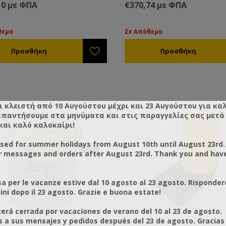
ων. Η αντλία σιροπιού/νερού
κουβάδων. Η αντλία σιροπιού
10 με ΦΠΑ
€370,74 με ΦΠΑ
τάσης 12 volt είναι εξοπλισμένη
υψηλής τάσης 12 volt είναι εξ
όματο διακόπτη πίεσης που
με αυτόματο διακόπτη πίεσης
 και κλείνει αυτόματα όταν
ανοίγει και κλείνει αυτόματα ό
θεμα
Σε Απόθεμα
ε και κλείνετε τη μάνικα
ανοίγετε και κλείνετε τη μάνικ
ημένη σε καρούλι. (Ίδιο η
τοποθετημένη σε καρούλι με
ιο με την φωτογραφία)
ροδάκια. (Ίδιο η παρόμοιο με 
φωτογραφία)
 χαρακτηριστικά:
τότητα άντλησης 18,5 lt/pm
στος ρυθμός ροής: 7,8 (4,5GPM)
Τεχνικά χαρακτηριστικά:
ι κλειστή από 10 Αυγούστου μέχρι και 23 Αυγούστου για κα
τη πίεση: 40PSI
• Δυνατότητα άντλησης 18,5 l
απαντήσουμε στα μηνύματα και στις παραγγελίες σας μετά τ
 κινητήρα: 12V DC
• Μέγιστος ρυθμός ροής: 7,8 
και καλό καλοκαίρι!
ματη αναρρόφηση
• Μέγιστη πίεση: 40PSI
τασία διακόπτη πίεσης: Mε
• Τάση κινητήρα: 12V DC
osed for summer holidays from August 10th until August 23rd.
 αυτόματο έλεγχο ON/OFF
• Αυτόματη αναρρόφηση
r messages and orders after August 23rd. Thank you and hav
• Προστασία διακόπτη πίεσης:
 περιλαμβάνει:
πλήρης αυτόματο έλεγχο ON
α για σιρόπι 12V
a per le vacanze estive dal 10 agosto al 23 agosto. Risponder
κα Φ20
Το Σετ περιλαμβάνει:
ni dopo il 23 agosto. Grazie e buona estate!
ιχο 3/4 25m
• Αντλία για σιρόπι 12V
ύλι για λάστιχο
• Μάνικα Φ20
rá cerrada por vacaciones de verano del 10 al 23 de agosto.
πτορες σύνδεσης
• Λάστιχο 3/4 25m
a sus mensajes y pedidos después del 23 de agosto. Gracias
κορ 1/2+3/4
• Καρούλι για λάστιχο