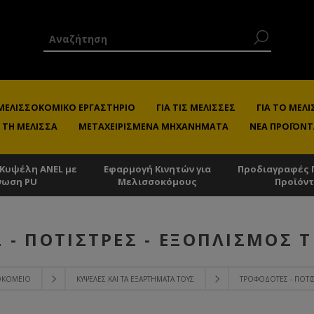
 ΜΕΛΙΣΣΟΚΟΜΙΚΌ ΕΡΓΑΣΤΉΡΙΟ
ΓΙΑ ΤΙΣ ΜΈΛΙΣΣΕΣ
ΓΙΑ ΤΟ ΜΕ
 ΤΗ ΜΈΛΙΣΣΑ
ΜΕΤΑΧΕΙΡΙΣΜΈΝΑ ΜΗΧΑΝΉΜΑΤΑ
ΝΈΑ ΠΡΟΪΌΝΤ
 Κυψέλη ANEL με
Εφαρμογή Κινητών για
Προδιαγραφές 
νωση PU
Μελισσοκόμους
Προϊόν
 - ΠΟΤΊΣΤΡΕΣ - ΕΞΟΠΛΙΣΜΌΣ 
ΣΟΚΟΜΕΊΟ
ΚΥΨΈΛΕΣ ΚΑΙ ΤΑ ΕΞΑΡΤΉΜΑΤΑ ΤΟΥΣ
ΤΡΟΦΟΔΌΤΕΣ - ΠΟΤΊ