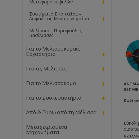
+
Μεταφορά κυψελών
Συστήματα Εποπτείας -
+
Ασφάλειας Μελισσοκομείου
Μελίσσια - Παραφυάδες -
Βασίλισσες
Για το Μελισσοκομικό
+
Εργαστήριο
+
Για τις Μέλισσες
+
Για το Μελισσοκόμο
ΑΝΤΛΊΑ
SET ΜΕ
+
Για το Συσκευαστήριο
Κωδικό
+
Από & Γύρω από τη Μέλισσα
Εύκολη
Μεταχειρισμένα
σιροπιο
Μηχανήματα
χυμένα
€287,9