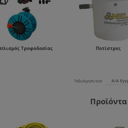
οπλισμός Τροφοδοσίας
Ποτίστρες
Α/Α Εγ
Ταξινόμηση ανά
Προϊόντα