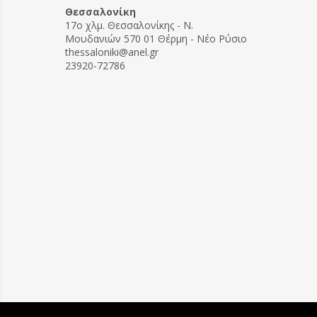
συνδυάσετε δύο βασίλισσες
Θεσσαλονίκη
στην ίδια κυψέλη.
17ο χλμ. Θεσσαλονίκης - Ν.
Μουδανιών 570 01 Θέρμη - Νέο Ρύσιο
thessaloniki@anel.gr
23920-72786