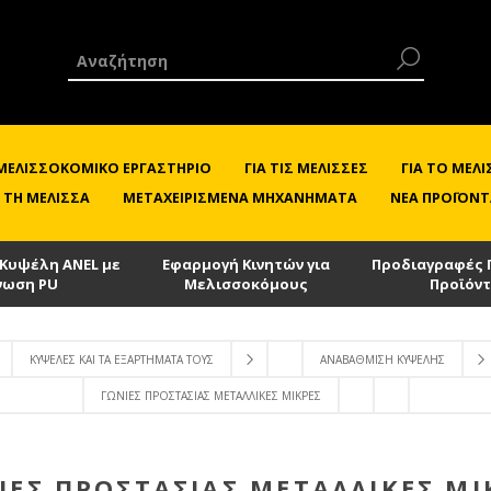
 ΜΕΛΙΣΣΟΚΟΜΙΚΌ ΕΡΓΑΣΤΉΡΙΟ
ΓΙΑ ΤΙΣ ΜΈΛΙΣΣΕΣ
ΓΙΑ ΤΟ ΜΕ
 ΤΗ ΜΈΛΙΣΣΑ
ΜΕΤΑΧΕΙΡΙΣΜΈΝΑ ΜΗΧΑΝΉΜΑΤΑ
ΝΈΑ ΠΡΟΪΌΝΤ
 Κυψέλη ANEL με
Εφαρμογή Κινητών για
Προδιαγραφές 
νωση PU
Μελισσοκόμους
Προϊόν
ΚΥΨΈΛΕΣ ΚΑΙ ΤΑ ΕΞΑΡΤΉΜΑΤΑ ΤΟΥΣ
ΑΝΑΒΆΘΜΙΣΗ ΚΥΨΈΛΗΣ
ΓΩΝΊΕΣ ΠΡΟΣΤΑΣΊΑΣ ΜΕΤΑΛΛΙΚΈΣ ΜΙΚΡΕΣ
ΊΕΣ ΠΡΟΣΤΑΣΊΑΣ ΜΕΤΑΛΛΙΚΈΣ ΜΙ