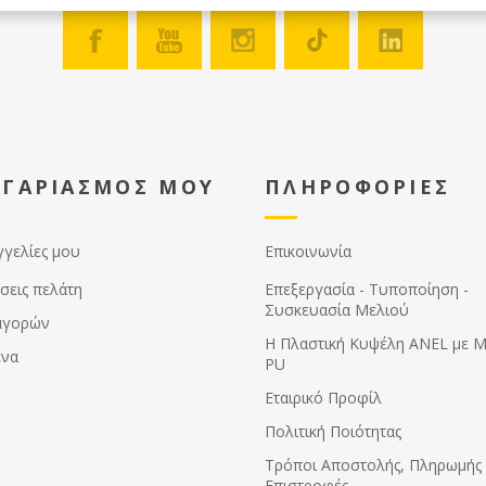
πλαστικά πλαίσια ANEL
διατίθενται επικερωμένα ή
ακέρωτα. Εάν θέλετε να
κερώσετε εσείς τα πλαίσια
μπορείτε ή να τα εμβαπτίσετε
σε λιωμένο κερί θερμοκρασίας
60-70ºC ή να τα κερώσετε με τη
βοήθεια ενός ρολού το οποίο
ΟΓΑΡΙΑΣΜΟΣ ΜΟΥ
ΠΛΗΡΟΦΟΡΙΕΣ
βουτάτε μέσα στο λιωμένο κερί.
TIP: Τα πλαίσια ANEL
απολυμαίνονται σε διάλυμα
καυστικής ποτάσας 5% σε
γγελίες μου
Επικοινωνία
θερμοκρασία 80ºC.
σεις πελάτη
Επεξεργασία - Τυποποίηση -
Συσκευασία Μελιού
αγορών
Η Πλαστική Κυψέλη ANEL με 
ένα
PU
Εταιρικό Προφίλ
Πολιτική Ποιότητας
Τρόποι Αποστολής, Πληρωμής 
Επιστροφές