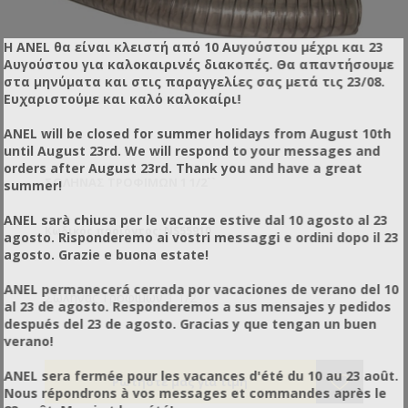
Η ANEL θα είναι κλειστή από 10 Αυγούστου μέχρι και 23
Αυγούστου για καλοκαιρινές διακοπές. Θα απαντήσουμε
στα μηνύματα και στις παραγγελίες σας μετά τις 23/08.
Ευχαριστούμε και καλό καλοκαίρι!
ANEL will be closed for summer holidays from August 10th
until August 23rd. We will respond to your messages and
orders after August 23rd. Thank you and have a great
ΣΩΛΉΝΑΣ ΤΡΟΦΊΜΩΝ 1 1/2``
summer!
ANEL sarà chiusa per le vacanze estive dal 10 agosto al 23
Κωδικός προϊόντος: NS55910
agosto. Risponderemo ai vostri messaggi e ordini dopo il 23
agosto. Grazie e buona estate!
ANEL permanecerá cerrada por vacaciones de verano del 10
Σωλήνας Τροφίμων 1 1/2``
al 23 de agosto. Responderemos a sus mensajes y pedidos
después del 23 de agosto. Gracias y que tengan un buen
verano!
ANEL sera fermée pour les vacances d'été du 10 au 23 août.
Nous répondrons à vos messages et commandes après le