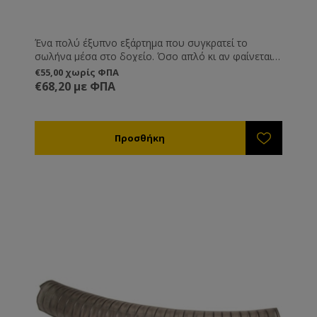
Ένα πολύ έξυπνο εξάρτημα που συγκρατεί το
σωλήνα μέσα στο δοχείο. Όσο απλό κι αν φαίνεται,
το να στηρίξετε το άκρο ενός σωλήνα στο στόμιο
€55,00 χωρίς ΦΠΑ
ενός δοχείου δεν είναι εύκολο χωρίς το κατάλληλο
€68,20 με ΦΠΑ
εξάρτημα. Αυτή η απλή κι ελαφριά κατασκευή κάνει
το στήριγμα του σωλήνα στα δοχεία μια γρήγορη και
εύκολη υπόθεση.