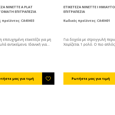
ΈΖΑ NINETTE A PLAT
ΕΤΙΚΕΤΈΖΑ NINETTE I ΗΜΙΑΥ
ΤΌΜΑΤΗ ΕΠΙΤΡΑΠΈΖΙΑ
ΕΠΙΤΡΑΠΈΖΙΑ
 προϊόντος: CA40403
Κωδικός προϊόντος: CA40401
 επιτυχημένη ετικετέζα για μη
Για δοχεία με στρογγυλή περι
λά αντικείμενα. Ιδανική για
Χειρίζεται 1 ρολό. Ο πιο απλός τύπος
ωνα βάζα και δοχεία. Μπορεί να
επιτραπέζιας ετικετέζας για σ
νιστεί με εκτυπωτή ώστε να
δοχεία. Ακουμπάτε το δοχείο, η μηχανή
άφει τα στοιχεία της παραγωγής
το αναγνωρίζει και κολλάει α
ην ετικέτα. Χειρίζεται 1 ρολό
την ετικέτα η οποία μπορεί να
ν. Δυναμικότητα: 500 αντικείμενα
όλη την περιφέρεια. Με ένα σ
α. Μέγιστη διάμετρος ρολού:
ετικετοποίησης. Μέγιστο ύψος 
. Διάμετρος εσωτερικού
19 cm. Δυναμικότητα: 500 αντι
ρου: 75χιλ. Με έναν σταθμό
ανά ώρα. Μέγιστη διάμετρος ρ
ποίησης.
260χιλ. Διάμετρος εσωτερικού
κυλίνδρου: 75χιλ.