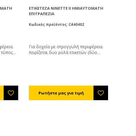
ΤΌΜΑΤΗ
ΕΤΙΚΕΤΈΖΑ NINETTE II ΗΜΙΑΥΤΌΜΑΤΗ
ΕΠΙΤΡΑΠΈΖΙΑ
Κωδικός προϊόντος: CA40402
φέρεια.
Για δοχεία με στρογγυλή περιφέρεια.
Χειρίζεται δυο ρολά ετικετών (δύο
τρογγυλά
σταθμοί ετικετοποίησης). Δυναμικότητα:
500 αντικείμενα ανά ώρα. Μέγιστη
υτόματα
διάμετρος ρολού: 260χιλ. Διάμετρος
 καλύψει
εσωτερικού ρολού: 75χιλ.
ταθμό
ετικέτας
κείμενα
ολού: