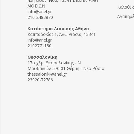
45η Οδός, Νο6, 13341 ΒΙΟ.ΠΑ. ΑΝΩ
ΛΙΟΣΙΩΝ
Καλάθι 
info@anel.gr
Αγαπημ
210-2483870
Kατάστημα Λιανικής Αθήνα
Καππαδοκίας 1, Άνω Λιόσια, 13341
info@anel.gr
2102771180
Θεσσαλονίκη
17ο χλμ. Θεσσαλονίκης - Ν.
Μουδανιών 570 01 Θέρμη - Νέο Ρύσιο
thessaloniki@anel.gr
23920-72786