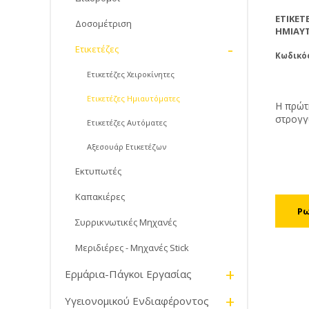
ΕΤΙΚΕΤ
Δοσομέτριση
ΗΜΙΑΥ
-
Ετικετέζες
Κωδικός
Ετικετέζες Χειροκίνητες
Ετικετέζες Ημιαυτόματες
Η πρώτη
στρογγυ
Ετικετέζες Αυτόματες
τετράγ
συγχρο
Αξεσουάρ Ετικετέζων
καταγρ
πάνω στ
Εκτυπωτές
ετικετώ
Καπακιέρες
ανά ώρ
260χιλ
Συρρικνωτικές Μηχανές
κυλίνδ
ετικετο
Μεριδιέρες - Μηχανές Stick
+
Ερμάρια-Πάγκοι Εργασίας
+
Υγειονομικού Ενδιαφέροντος