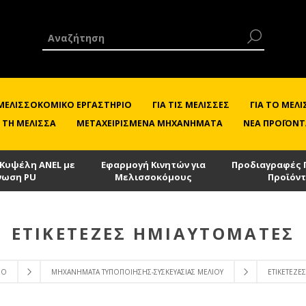
 ΜΕΛΙΣΣΟΚΟΜΙΚΌ ΕΡΓΑΣΤΉΡΙΟ
ΓΙΑ ΤΙΣ ΜΈΛΙΣΣΕΣ
ΓΙΑ ΤΟ ΜΕ
 ΤΗ ΜΈΛΙΣΣΑ
ΜΕΤΑΧΕΙΡΙΣΜΈΝΑ ΜΗΧΑΝΉΜΑΤΑ
ΝΈΑ ΠΡΟΪΌΝΤ
 Κυψέλη ANEL με
Εφαρμογή Κινητών για
Προδιαγραφές 
νωση PU
Μελισσοκόμους
Προϊόν
ΕΤΙΚΕΤΈΖΕΣ ΗΜΙΑΥΤΌΜΑΤΕΣ
ΙΟ
ΜΗΧΑΝΉΜΑΤΑ ΤΥΠΟΠΟΊΗΣΗΣ-ΣΥΣΚΕΥΑΣΊΑΣ ΜΕΛΙΟΎ
ΕΤΙΚΕΤΈΖΕΣ