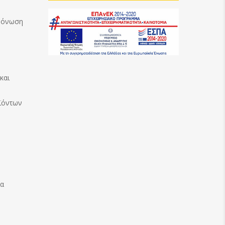
Μόνωση
και
ϊόντων
ία