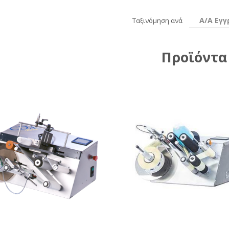
Α/Α Εγ
Ταξινόμηση ανά
Προϊόντα