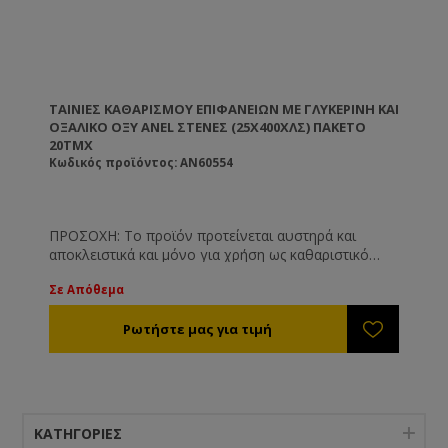
ΤΑΙΝΊΕΣ ΚΑΘΑΡΙΣΜΟΎ ΕΠΙΦΑΝΕΊΩΝ ΜΕ ΓΛΥΚΕΡΊΝΗ ΚΑΙ
ΟΞΑΛΙΚΌ ΟΞΎ ANEL ΣΤΕΝΈΣ (25X400ΧΛΣ) ΠΑΚΈΤΟ
20ΤΜΧ
Κωδικός προϊόντος: AN60554
ΠΡΟΣΟΧΗ: Το προϊόν προτείνεται αυστηρά και
αποκλειστικά και μόνο για χρήση ως καθαριστικό
επιφανειών όπως και είναι γνωστοποιημένο στις
Σε Απόθεμα
αρμόδιες υπηρεσίες. Το προϊόν δεν προτείνεται και
δε συνίσταται για άλλη χρήση πέραν των
αναγραφόμενων στην ετικέτα του.
ΚΑΤΗΓΟΡΊΕΣ