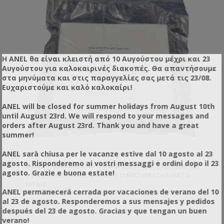
Η ANEL θα είναι κλειστή από 10 Αυγούστου μέχρι και 23
Αυγούστου για καλοκαιρινές διακοπές. Θα απαντήσουμε
στα μηνύματα και στις παραγγελίες σας μετά τις 23/08.
Ευχαριστούμε και καλό καλοκαίρι!
ANEL will be closed for summer holidays from August 10th
until August 23rd. We will respond to your messages and
orders after August 23rd. Thank you and have a great
summer!
ANEL sarà chiusa per le vacanze estive dal 10 agosto al 23
agosto. Risponderemo ai vostri messaggi e ordini dopo il 23
ΤΑΙΝΊΕΣ ΚΑΘΑΡΙΣΜΟΎ ΕΠΙΦΑΝΕΊΩΝ ΜΕ ΓΛΥΚΕΡΊΝΗ ΚΑΙ
agosto. Grazie e buona estate!
ΟΞΑΛΙΚΌ ΟΞΎ ANEL ΦΑΡΔΙΈΣ (150X150ΧΛΣ) ΠΑΚΈΤΟ
10ΤΜΧ
ANEL permanecerá cerrada por vacaciones de verano del 10
Κωδικός προϊόντος: AN60557
al 23 de agosto. Responderemos a sus mensajes y pedidos
después del 23 de agosto. Gracias y que tengan un buen
verano!