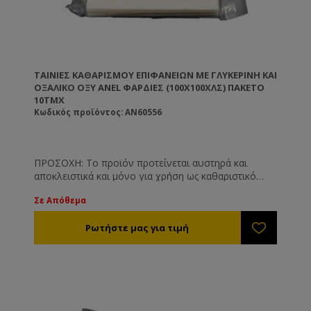
ΤΑΙΝΊΕΣ ΚΑΘΑΡΙΣΜΟΎ ΕΠΙΦΑΝΕΊΩΝ ΜΕ ΓΛΥΚΕΡΊΝΗ ΚΑΙ
ΟΞΑΛΙΚΌ ΟΞΎ ANEL ΦΑΡΔΙΈΣ (100X100ΧΛΣ) ΠΑΚΈΤΟ
10ΤΜΧ
Κωδικός προϊόντος: AN60556
ΠΡΟΣΟΧΗ: Το προϊόν προτείνεται αυστηρά και
αποκλειστικά και μόνο για χρήση ως καθαριστικό
επιφανειών όπως και είναι γνωστοποιημένο στις
Σε Απόθεμα
αρμόδιες υπηρεσίες. Το προϊόν δεν προτείνεται και
δε συνίσταται για άλλη χρήση πέραν των
αναγραφόμενων στην ετικέτα του.