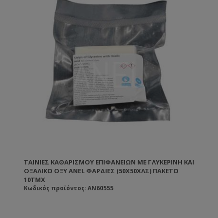
ΤΑΙΝΊΕΣ ΚΑΘΑΡΙΣΜΟΎ ΕΠΙΦΑΝΕΊΩΝ ΜΕ ΓΛΥΚΕΡΊΝΗ ΚΑΙ
ΟΞΑΛΙΚΌ ΟΞΎ ANEL ΦΑΡΔΙΈΣ (50X50ΧΛΣ) ΠΑΚΈΤΟ
10ΤΜΧ
Κωδικός προϊόντος: AN60555