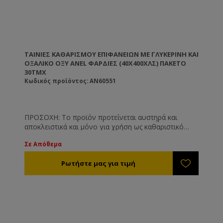
ΤΑΙΝΊΕΣ ΚΑΘΑΡΙΣΜΟΎ ΕΠΙΦΑΝΕΊΩΝ ΜΕ ΓΛΥΚΕΡΊΝΗ ΚΑΙ
ΟΞΑΛΙΚΌ ΟΞΎ ANEL ΦΑΡΔΙΈΣ (40X400ΧΛΣ) ΠΑΚΈΤΟ
30ΤΜΧ
Κωδικός προϊόντος: AN60551
ΠΡΟΣΟΧΗ: Το προϊόν προτείνεται αυστηρά και
αποκλειστικά και μόνο για χρήση ως καθαριστικό
επιφανειών όπως και είναι γνωστοποιημένο στις
Σε Απόθεμα
αρμόδιες υπηρεσίες. Το προϊόν δεν προτείνεται και
δε συνίσταται για άλλη χρήση πέραν των
αναγραφόμενων στην ετικέτα του.