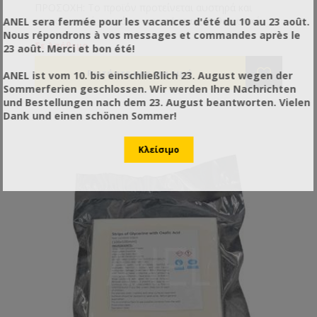
ΠΡΟΣΟΧΗ: Το προϊόν προτείνεται αυστηρά και
αποκλειστικά και μόνο για χρήση ως καθαριστικό
ANEL sera fermée pour les vacances d'été du 10 au 23 août.
επιφανειών όπως και είναι γνωστοποιημένο στις
Nous répondrons à vos messages et commandes après le
Σε Απόθεμα
αρμόδιες υπηρεσίες. Το προϊόν δεν προτείνεται και
23 août. Merci et bon été!
δε συνίσταται για άλλη χρήση πέραν των
αναγραφόμενων στην ετικέτα του.
ANEL ist vom 10. bis einschließlich 23. August wegen der
Sommerferien geschlossen. Wir werden Ihre Nachrichten
und Bestellungen nach dem 23. August beantworten. Vielen
Dank und einen schönen Sommer!