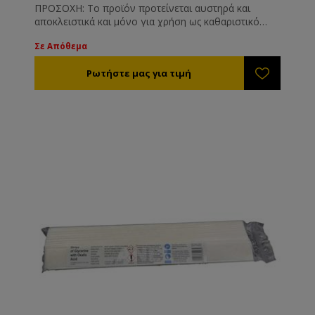
ΠΡΟΣΟΧΗ: Το προϊόν προτείνεται αυστηρά και
αποκλειστικά και μόνο για χρήση ως καθαριστικό
επιφανειών όπως και είναι γνωστοποιημένο στις
Σε Απόθεμα
αρμόδιες υπηρεσίες. Το προϊόν δεν προτείνεται και
δε συνίσταται για άλλη χρήση πέραν των
αναγραφόμενων στην ετικέτα του.