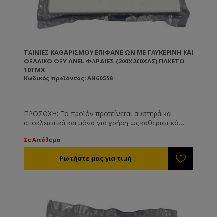
ΤΑΙΝΊΕΣ ΚΑΘΑΡΙΣΜΟΎ ΕΠΙΦΑΝΕΊΩΝ ΜΕ ΓΛΥΚΕΡΊΝΗ ΚΑΙ
ΟΞΑΛΙΚΌ ΟΞΎ ANEL ΦΑΡΔΙΈΣ (200X200ΧΛΣ) ΠΑΚΈΤΟ
10ΤΜΧ
Κωδικός προϊόντος: AN60558
ΠΡΟΣΟΧΗ: Το προϊόν προτείνεται αυστηρά και
αποκλειστικά και μόνο για χρήση ως καθαριστικό
επιφανειών όπως και είναι γνωστοποιημένο στις
Σε Απόθεμα
αρμόδιες υπηρεσίες. Το προϊόν δεν προτείνεται και
δε συνίσταται για άλλη χρήση πέραν των
αναγραφόμενων στην ετικέτα του.