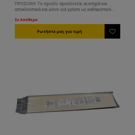
ΠΡΟΣΟΧΗ: Το προϊόν προτείνεται αυστηρά και
αποκλειστικά και μόνο για χρήση ως καθαριστικό
επιφανειών όπως και είναι γνωστοποιημένο στις
Σε Απόθεμα
αρμόδιες υπηρεσίες. Το προϊόν δεν προτείνεται και
δε συνίσταται για άλλη χρήση πέραν των
αναγραφόμενων στην ετικέτα του.