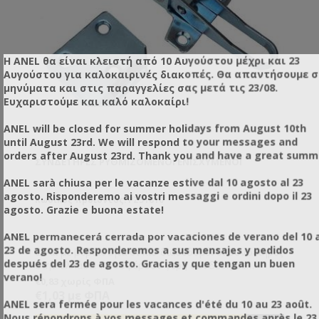
Η ANEL θα είναι κλειστή από 10 Αυγούστου μέχρι και 23
Αυγούστου για καλοκαιρινές διακοπές. Θα απαντήσουμε 
μηνύματα και στις παραγγελίες σας μετά τις 23/08.
Ευχαριστούμε και καλό καλοκαίρι!
ANEL will be closed for summer holidays from August 10th
until August 23rd. We will respond to your messages and
orders after August 23rd. Thank you and have a great summ
ΣΥΝΔΕΤΉΡΕΣ ΡΥΘΜΙΖΌΜΕΝΟΙ ΕΝΙΣΧΥΜΈΝΟΙ
ANEL sarà chiusa per le vacanze estive dal 10 agosto al 23
agosto. Risponderemo ai vostri messaggi e ordini dopo il 23
Κωδικός προϊόντος: PZ51810
agosto. Grazie e buona estate!
ANEL permanecerá cerrada por vacaciones de verano del 10 a
23 de agosto. Responderemos a sus mensajes y pedidos
Είναι με βεβαιότητα οι πιο διαδεδομένοι συνδετήρες
después del 23 de agosto. Gracias y que tengan un buen
στην Ελλάδα. Προσφέρουν γερή σύνδεση σε
verano!
πατώματα, βάσεις και καπάκι, ενώ ρυθμίζονται σε
€0,83 χωρίς ΦΠΑ
ύψος. Κατασκευασμένοι από γαλβανισμένο
€1,03 με ΦΠΑ
ANEL sera fermée pour les vacances d'été du 10 au 23 août.
σίδερο.Ελληνικής κατασκευής.
Nous répondrons à vos messages et commandes après le 23