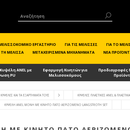
 ΜΕΛΙΣΣΟΚΟΜΙΚΌ ΕΡΓΑΣΤΉΡΙΟ
ΓΙΑ ΤΙΣ ΜΈΛΙΣΣΕΣ
ΓΙΑ ΤΟ ΜΕ
 ΤΗ ΜΈΛΙΣΣΑ
ΜΕΤΑΧΕΙΡΙΣΜΈΝΑ ΜΗΧΑΝΉΜΑΤΑ
ΝΈΑ ΠΡΟΪΌΝΤ
 Κυψέλη ANEL με
Εφαρμογή Κινητών για
Προδιαγραφές 
νωση PU
Μελισσοκόμους
Προϊόν
ΚΥΨΈΛΕΣ ΚΑΙ ΤΑ ΕΞΑΡΤΉΜΑΤΑ ΤΟΥΣ
ΚΥΨΈΛΕΣ ΠΛΑΣΤΙΚΈΣ ANEL & ΠΛΑΣΤΙΚΆ
ΚΥΨΈΛΗ ANEL ΜΟΝΉ ΜΕ ΚΙΝΗΤΌ ΠΆΤΟ ΑΕΡΙΖΌΜΕΝΟ LANGSTROTH SET
Ή ΜΕ ΚΙΝΗΤΌ ΠΆΤΟ ΑΕΡΙΖΌΜΕΝ