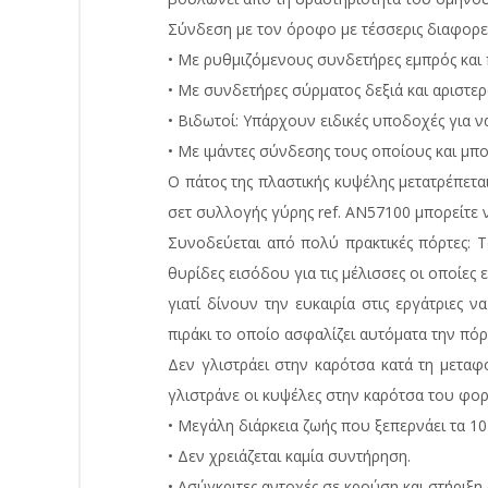
Σύνδεση με τον όροφο με τέσσερις διαφορε
• Με ρυθμιζόμενους συνδετήρες εμπρός και
• Με συνδετήρες σύρματος δεξιά και αριστερ
• Βιδωτοί: Υπάρχουν ειδικές υποδοχές για 
• Με ιμάντες σύνδεσης τους οποίους και μπ
Ο πάτος της πλαστικής κυψέλης μετατρέπετ
σετ συλλογής γύρης ref. AN57100 μπορείτε 
Συνοδεύεται από πολύ πρακτικές πόρτες: Τ
θυρίδες εισόδου για τις μέλισσες οι οποίες
γιατί δίνουν την ευκαιρία στις εργάτριες
πιράκι το οποίο ασφαλίζει αυτόματα την πό
Δεν γλιστράει στην καρότσα κατά τη μεταφο
γλιστράνε οι κυψέλες στην καρότσα του φορ
• Μεγάλη διάρκεια ζωής που ξεπερνάει τα 10
• Δεν χρειάζεται καμία συντήρηση.
• Ασύγκριτες αντοχές σε κρούση και στήριξη