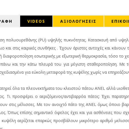
ΡΑΦΗ
VIDEOS
ΑΞΙΟΛΟΓΉΣΕΙΣ
ΕΠΙΚΟ
η πολυουρεθάνης (PU) υψηλής πυκνότητας. Κατασκευή από υψηλής
και στις καιρικές συνθήκες . Έχουν άριστες αντοχές και κάνουν τι
ή διαφοροποίηση εσωτερικής με εξωτερική θερμοκρασία, τόσο το χει
 πάνω και την κάτω πλευρά του για μέγιστη σταθεροποίηση. Με τ
ά σχεδιασμένα για εύκολη μεταφορά της κυψέλης χωρίς να επηρεάζο
ατηρεί όλα τα πλεονεκτήματα του κλειστού πάτου ANEL αλλά υιοθετ
ος. Τι προσφέρει ο αεριζόμενος/αντιβαρρόα πάτος: Έχει παρατηρ
ουν στις μέλισσες. Με τον ανοιχτό πάτο της ANEL όμως όποιο βα
ελος. Όπως επίσης σημαντικό όφελος έχει και για ασθένειες που σχ
η κυψέλη αερίζεται επαρκώς προσβάλουν μικρότερο αριθμό μελισ
ς.