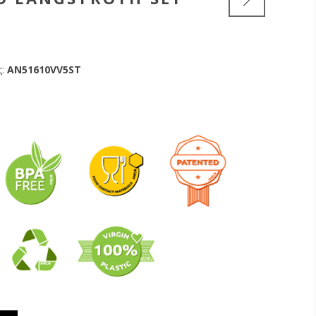
:
AN51610VV5ST