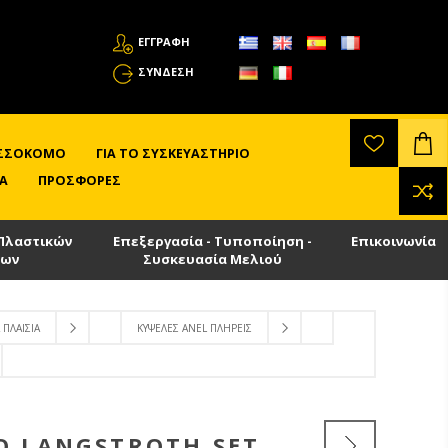
ΕΓΓΡΑΦΗ
ΣΎΝΔΕΣΗ
ΛΙΣΣΟΚΌΜΟ
ΓΙΑ ΤΟ ΣΥΣΚΕΥΑΣΤΉΡΙΟ
Α
ΠΡΟΣΦΟΡΈΣ
Πλαστικών
Επεξεργασία - Τυποποίηση -
Επικοινωνία
των
Συσκευασία Μελιού
 ΠΛΑΊΣΙΑ
ΚΥΨΈΛΕΣ ANEL ΠΛΉΡΕΙΣ
Ο LANGSTROTH SET