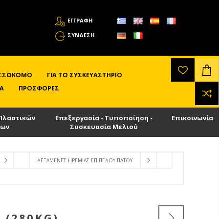
ΕΓΓΡΑΦΗ
ΣΎΝΔΕΣΗ
ΛΙΣΣΟΚΌΜΟ
ΓΙΑ ΤΟ ΣΥΣΚΕΥΑΣΤΉΡΙΟ
Α
ΠΡΟΣΦΟΡΈΣ
Πλαστικών
Επεξεργασία - Τυποποίηση -
Επικοινωνία
των
Συσκευασία Μελιού
ΔΕΞΑΜΕΝΈΣ ΗΡΕΜΊΑΣ ΕΠΊΠΕΔΟΥ ΠΆΤΟΥ
 (280KG)