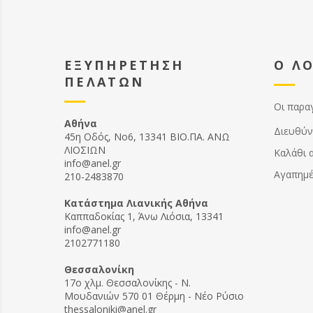
ΕΞΥΠΗΡΕΤΗΣΗ
Ο Λ
ΠΕΛΑΤΩΝ
Οι παρα
Αθήνα
Διευθύν
45η Οδός, Νο6, 13341 ΒΙΟ.ΠΑ. ΑΝΩ
ΛΙΟΣΙΩΝ
Καλάθι 
info@anel.gr
Αγαπημ
210-2483870
Kατάστημα Λιανικής Αθήνα
Καππαδοκίας 1, Άνω Λιόσια, 13341
info@anel.gr
2102771180
Θεσσαλονίκη
17ο χλμ. Θεσσαλονίκης - Ν.
Μουδανιών 570 01 Θέρμη - Νέο Ρύσιο
thessaloniki@anel.gr