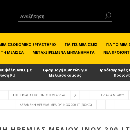
 ΜΕΛΙΣΣΟΚΟΜΙΚΌ ΕΡΓΑΣΤΉΡΙΟ
ΓΙΑ ΤΙΣ ΜΈΛΙΣΣΕΣ
ΓΙΑ ΤΟ ΜΕ
 ΤΗ ΜΈΛΙΣΣΑ
ΜΕΤΑΧΕΙΡΙΣΜΈΝΑ ΜΗΧΑΝΉΜΑΤΑ
ΝΈΑ ΠΡΟΪΌΝΤ
 Κυψέλη ANEL με
Εφαρμογή Κινητών για
Προδιαγραφές 
νωση PU
Μελισσοκόμους
Προϊόν
ΕΠΕΞΕΡΓΑΣΊΑ ΠΡΟΙΌΝΤΩΝ ΜΈΛΙΣΣΑΣ
ΕΠΕΞΕΡΓΑΣΊΑ ΜΕΛΙΟΎ
ΔΕΞΑΜΕΝΉ ΗΡΕΜΊΑΣ ΜΕΛΙΟΎ ΙΝΟΧ 200 LT (280KG)
Ή ΗΡΕΜΊΑΣ ΜΕΛΙΟΎ ΙΝΟΧ 200 LT