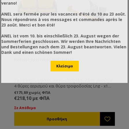
verano!
ANEL sera fermée pour les vacances d'été du 10 au 23 août.
Nous répondrons à vos messages et commandes après le
23 août. Merci et bon été!
ANEL ist vom 10. bis einschließlich 23. August wegen der
Sommerferien geschlossen. Wir werden Ihre Nachrichten
ΚΙΤ ΑΡΧΑΡΊΩΝ Α+
und Bestellungen nach dem 23. August beantworten. Vielen
Dank und einen schönen Sommer!
Κωδικός προϊόντος: AN6741A+ST
To kit περιλαμβάνει: Καπάκι Κυψέλης ANEL βαθύ με
4 θύρες αερισμού και θύρα τροφοδοσίας Lng - x1
Όροφος Κυψέλης ANEL με μόνωση PU Lng - x2
€175,89 χωρίς ΦΠΑ
Πάτος Κυψέλης Κινητός ANEL Lng
€218,10 με ΦΠΑ
(συμπεριλαμβάνονται 1 set πόρτες) -x1 Συνδετήρες
Ρυθμιζόμενοι Ενισχυμένοι -x4 Συνδετήρες
Σε Απόθεμα
Ρυθμιζόμενοι Ενισχυμένοι Κοντοί -x2 Πλαίσιο
Ξύλινο Συρματωμένο 9 1/8'' Lng - x20 Κηρήθρες
Χυτές Μ (Συσκ. 100 φύλλων) τιμή φύλλου -x20