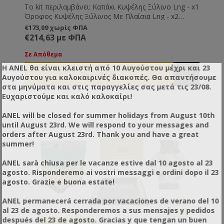
To kit περιλαμβάνει: Καπάκι Κυψέλης Ξύλινο Lng - x1
Όροφος Κυψέλης Ξύλινος Με Πλαίσια Lng - x2
Πάτος Κυψέλης Κινητός ANEL Lng Κλασικός
€173,09 χωρίς ΦΠΑ
(συμπεριλαμβάνονται 1 set πόρτες) -x1 Συνδετήρες
€214,63 με ΦΠΑ
Ρυθμιζόμενοι Ενισχυμένοι -x4 Συνδετήρες
Ρυθμιζόμενοι Ενισχυμένοι Κοντοί -x2 Πλαίσιο
Σε Απόθεμα
Ξύλινο Συρματωμένο 9 1/8'' Lng - x20 Κηρήθρες
Η ANEL θα είναι κλειστή από 10 Αυγούστου μέχρι και 23
Χυτές Μ (Συσκ. 100 φύλλων) τιμή φύλλου - x20
Αυγούστου για καλοκαιρινές διακοπές. Θα απαντήσουμε
Τροφοδότης Οροφής Πλήρης κάλυψης Eco 7,5 kg
στα μηνύματα και στις παραγγελίες σας μετά τις 23/08.
Lng Dnt ANEL -x1 Γυρεοσυλλέκτης Πάτου ANEL (Set
Ευχαριστούμε και καλό καλοκαίρι!
Αναβάθμισης) -x1 Μάσκα Μπουφάν Pro Μεσαία
Τσέπη L -x1 Γάντια Μελισσοκομίας Μαλακά Κίτρινα L
ANEL will be closed for summer holidays from August 10th
-x1 Ξέστρο τύπου Αμερικής Eco Κίτρινο -x1
until August 23rd. We will respond to your messages and
Καπνιστήρι Γαλβανιζέ με Προστατευτική Σίτα -x1 Τα
orders after August 23rd. Thank you and have a great
πλαίσια είναι έτοιμα συρματωμένα με περασμένο το
summer!
φύλλο κηρήθρας. Οι συνδετήρες είναι εφαρμοσμένοι
στην κυψέλη.
ANEL sarà chiusa per le vacanze estive dal 10 agosto al 23
agosto. Risponderemo ai vostri messaggi e ordini dopo il 23
agosto. Grazie e buona estate!
ANEL permanecerá cerrada por vacaciones de verano del 10
al 23 de agosto. Responderemos a sus mensajes y pedidos
después del 23 de agosto. Gracias y que tengan un buen