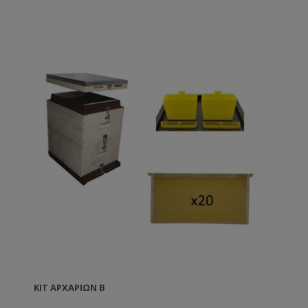
Τροφοδότης Οροφής Πλήρης κάλυψης Eco 7,5 kg
Lng Dnt ANEL -x1 Γυρεοσυλλέκτης Πάτου ANEL (Set
Αναβάθμισης) -x1 Μάσκα Μπουφάν Pro Μεσαία
Τσέπη L -x1 Γάντια Μελισσοκομίας Μαλακά Κίτρινα L
-x1 Ξέστρο τύπου Αμερικής Eco Κίτρινο -x1
Καπνιστήρι Γαλβανιζέ με Προστατευτική Σίτα -x1 Τα
πλαίσια είναι έτοιμα συρματωμένα με περασμένο το
φύλλο κηρήθρας. Οι συνδετήρες είναι εφαρμοσμένοι
στην κυψέλη.
ΚΙΤ ΑΡΧΑΡΊΩΝ Β