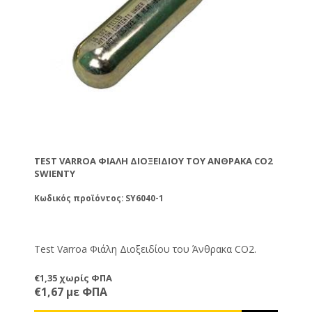
κα
λης
Αν
ε
γι
απ
αφ
Με
ρο
δι
υγ
ον
Κο
αρ
γι
με
TEST VARROA ΦΙΆΛΗ ΔΙΟΞΕΙΔΊΟΥ ΤΟΥ ΆΝΘΡΑΚΑ CO2
πρ
SWIENTY
ην
Ελ
κα
Κωδικός προϊόντος: SY6040-1
κα
Test Varroa Φιάλη Διοξειδίου του Άνθρακα CO2.
€1,35 χωρίς ΦΠΑ
€1,67 με ΦΠΑ