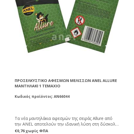
ΠΡΟΣΕΛΚΥΣΤΙΚΌ ΑΦΕΣΜΏΝ ΜΕΛΙΣΣΏΝ ANEL ALLURE
ΜΑΝΤΗΛΆΚΙ 1 ΤΕΜΆΧΙΟ
Κωδικός προϊόντος: AN66044
Τα νέα μαντηλάκια αφεσμών της σειράς Allure από
την ANEL αποτελούν την ιδανική λύση στη δύσκολη
περίοδο των αφεσμών! Μπορείτε απλά να ανοίξετε
€0,76 χωρίς ΦΠΑ