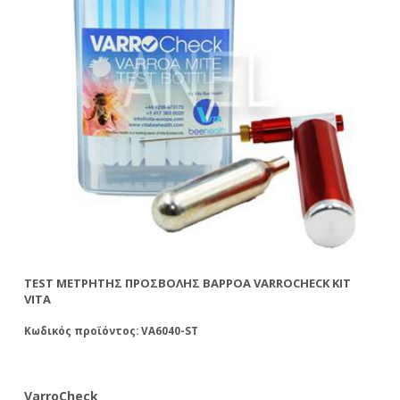
TEST ΜΕΤΡΗΤΉΣ ΠΡΟΣΒΟΛΉΣ ΒΑΡΡΌΑ VARROCHECK ΚΙΤ
TE
VITA
VI
Κωδικός προϊόντος: VA6040-ST
Κω
VarroCheck
Va